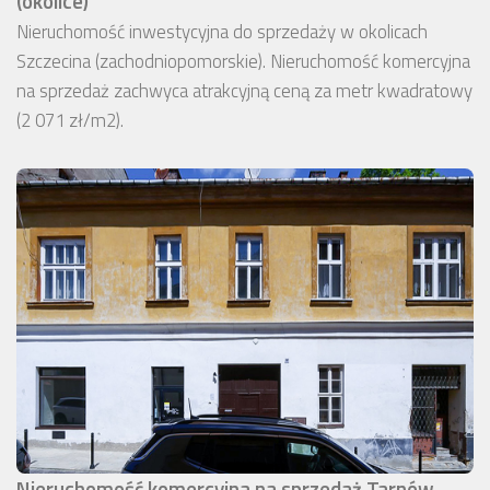
(okolice)
Nieruchomość inwestycyjna do sprzedaży w okolicach
Szczecina (zachodniopomorskie). Nieruchomość komercyjna
na sprzedaż zachwyca atrakcyjną ceną za metr kwadratowy
(2 071 zł/m2).
Nieruchomość komercyjna na sprzedaż Tarnów