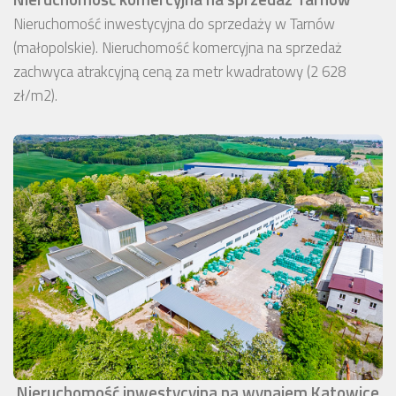
Nieruchomość inwestycyjna do sprzedaży w Tarnów
(małopolskie). Nieruchomość komercyjna na sprzedaż
zachwyca atrakcyjną ceną za metr kwadratowy (2 628
zł/m2).
Nieruchomość inwestycyjna na wynajem Katowice