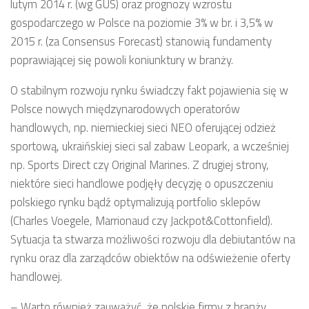
lutym 2014 r. (wg GUS) oraz prognozy wzrostu
gospodarczego w Polsce na poziomie 3% w br. i 3,5% w
2015 r. (za Consensus Forecast) stanowią fundamenty
poprawiającej się powoli koniunktury w branży.
O stabilnym rozwoju rynku świadczy fakt pojawienia się w
Polsce nowych międzynarodowych operatorów
handlowych, np. niemieckiej sieci NEO oferującej odzież
sportową, ukraińskiej sieci sal zabaw Leopark, a wcześniej
np. Sports Direct czy Original Marines. Z drugiej strony,
niektóre sieci handlowe podjęły decyzję o opuszczeniu
polskiego rynku bądź optymalizują portfolio sklepów
(Charles Voegele, Marrionaud czy Jackpot&Cottonfield).
Sytuacja ta stwarza możliwości rozwoju dla debiutantów na
rynku oraz dla zarządców obiektów na odświeżenie oferty
handlowej.
– Warto również zauważyć, że polskie firmy z branży