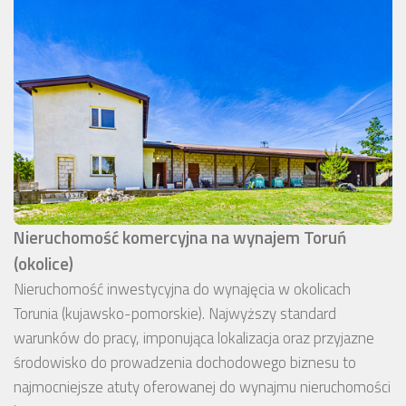
Nieruchomość komercyjna na wynajem Toruń
(okolice)
Nieruchomość inwestycyjna do wynajęcia w okolicach
Torunia (kujawsko-pomorskie). Najwyższy standard
warunków do pracy, imponująca lokalizacja oraz przyjazne
środowisko do prowadzenia dochodowego biznesu to
najmocniejsze atuty oferowanej do wynajmu nieruchomości