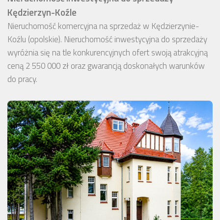
Kędzierzyn-Koźle
Nieruchomość komercyjna na sprzedaż w Kędzierzynie-
Koźlu (opolskie). Nieruchomość inwestycyjna do sprzedaży
wyróżnia się na tle konkurencyjnych ofert swoją atrakcyjną
ceną 2 550 000 zł oraz gwarancją doskonałych warunków
do pracy.