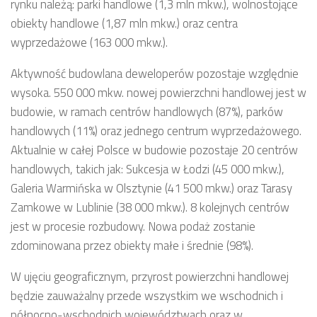
rynku należą: parki handlowe (1,3 mln mkw.), wolnostojące
obiekty handlowe (1,87 mln mkw.) oraz centra
wyprzedażowe (163 000 mkw.).
Aktywność budowlana deweloperów pozostaje względnie
wysoka. 550 000 mkw. nowej powierzchni handlowej jest w
budowie, w ramach centrów handlowych (87%), parków
handlowych (11%) oraz jednego centrum wyprzedażowego.
Aktualnie w całej Polsce w budowie pozostaje 20 centrów
handlowych, takich jak: Sukcesja w Łodzi (45 000 mkw.),
Galeria Warmińska w Olsztynie (41 500 mkw.) oraz Tarasy
Zamkowe w Lublinie (38 000 mkw.). 8 kolejnych centrów
jest w procesie rozbudowy. Nowa podaż zostanie
zdominowana przez obiekty małe i średnie (98%).
W ujęciu geograficznym, przyrost powierzchni handlowej
będzie zauważalny przede wszystkim we wschodnich i
północno-wschodnich województwach oraz w