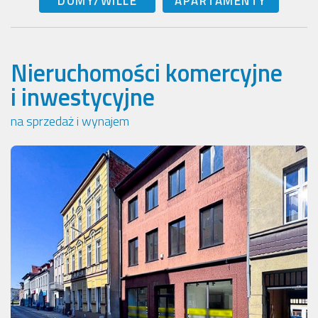
DOMY/WILLE
APARTAMENTY
Nieruchomości komercyjne
i inwestycyjne
na sprzedaż i wynajem