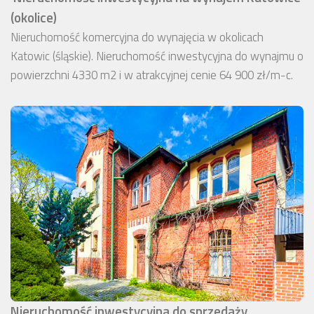
(okolice)
Nieruchomość komercyjna do wynajęcia w okolicach
Katowic (śląskie). Nieruchomość inwestycyjna do wynajmu o
powierzchni 4330 m2 i w atrakcyjnej cenie 64 900 zł/m-c.
Nieruchomość inwestycyjna do sprzedaży