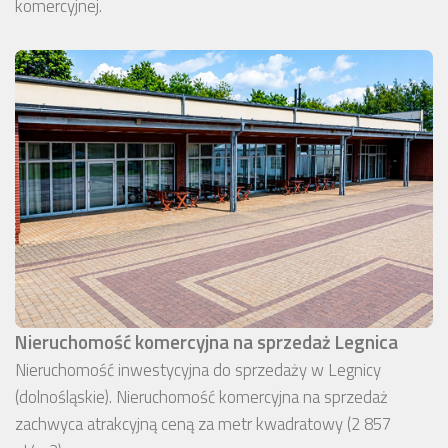
komercyjnej.
Nieruchomość komercyjna na sprzedaż Legnica
Nieruchomość inwestycyjna do sprzedaży w Legnicy
(dolnośląskie). Nieruchomość komercyjna na sprzedaż
zachwyca atrakcyjną ceną za metr kwadratowy (2 857