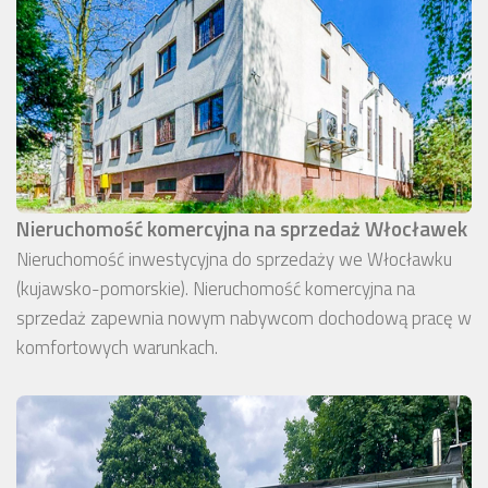
Nieruchomość komercyjna na sprzedaż Włocławek
Nieruchomość inwestycyjna do sprzedaży we Włocławku
(kujawsko-pomorskie). Nieruchomość komercyjna na
sprzedaż zapewnia nowym nabywcom dochodową pracę w
komfortowych warunkach.