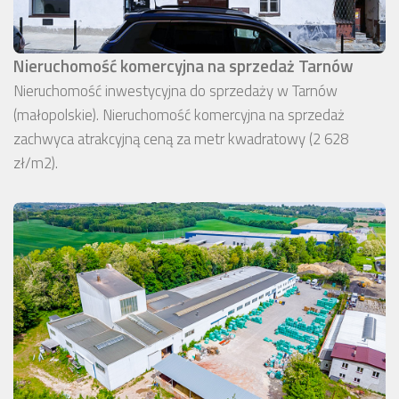
Nieruchomość komercyjna na sprzedaż Tarnów
Nieruchomość inwestycyjna do sprzedaży w Tarnów
(małopolskie). Nieruchomość komercyjna na sprzedaż
zachwyca atrakcyjną ceną za metr kwadratowy (2 628
zł/m2).