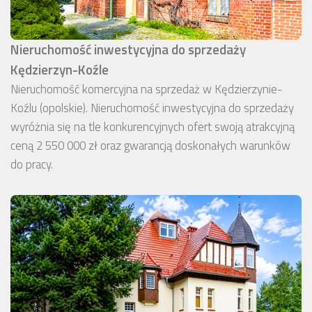
Nieruchomość inwestycyjna do sprzedaży
Kędzierzyn-Koźle
Nieruchomość komercyjna na sprzedaż w Kędzierzynie-
Koźlu (opolskie). Nieruchomość inwestycyjna do sprzedaży
wyróżnia się na tle konkurencyjnych ofert swoją atrakcyjną
ceną 2 550 000 zł oraz gwarancją doskonałych warunków
do pracy.