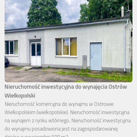
Nieruchomość inwestycyjna do wynajęcia Ostrów
Wielkopolski
Nieruchomość komercyjna do wynajmu w Ostrowie
Wielkopolskim (wielkopolskie). Nieruchomość inwestycyjna
na wynajem z rynku wtórnego. Nieruchomość inwestycyjna
do wynajmu posadowiona jest na zagospodarowanej
działce o powierzchni 500 m2.