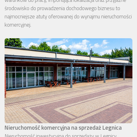
środowisko do prowadzenia dochodowego biznesu to
najmocniejsze atuty oferowanej do wynajmu nieruchomości
komercyjnej.
Nieruchomość komercyjna na sprzedaż Legnica
Nieruchomość inwestycyjna do sprzedaży w Legnicy