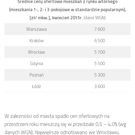
Średnie ceny ofertowe mieszkań z rynku wtórnego
(mieszkania 1-, 2- i 3-pokojowe w standardzie popularnym),
[zł/ mkw.], kwiecień 2015r
. (dane WGN)
Warszawa
7 600
Kraków
6 500
Wrocław
5 700
Gdynia
5 500
Poznań
5 300
Łódź
3 600
W zależności od miasta spadki cen ofertowych na
przestrzeni roku mieszczą się w przedziale 0,5 – 4,0% (wg
danych WGN). Największe odnotowano we Wrocławiu,