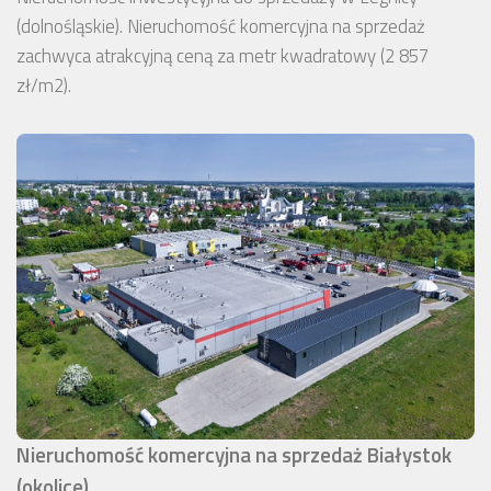
(dolnośląskie). Nieruchomość komercyjna na sprzedaż
zachwyca atrakcyjną ceną za metr kwadratowy (2 857
zł/m2).
Nieruchomość komercyjna na sprzedaż Białystok
(okolice)