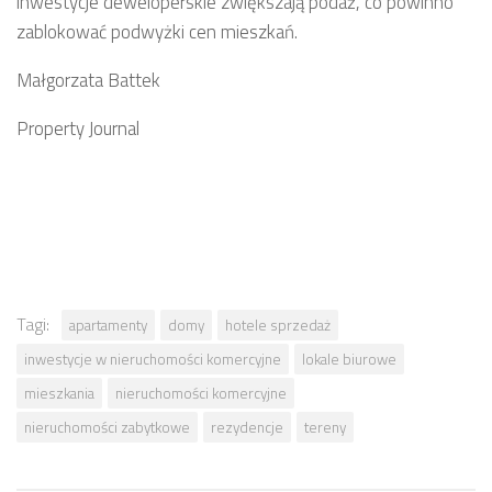
inwestycje deweloperskie zwiększają podaż, co powinno
zablokować podwyżki cen mieszkań.
Małgorzata Battek
Property Journal
Tagi:
apartamenty
domy
hotele sprzedaż
inwestycje w nieruchomości komercyjne
lokale biurowe
mieszkania
nieruchomości komercyjne
nieruchomości zabytkowe
rezydencje
tereny