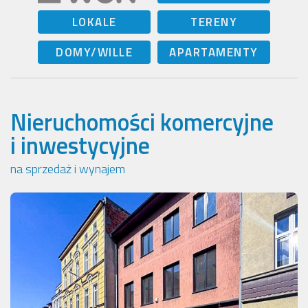
LOKALE
TERENY
DOMY/WILLE
APARTAMENTY
Nieruchomości komercyjne
i inwestycyjne
na sprzedaż i wynajem