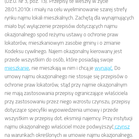
(Dz.U. Nr 3, poz. 13). Przepisy te weszły w życie
28.01.2010r. i miały na celu wyeliminowanie szarej strefy
rynku najmu lokali mieszkalnych. Zachętą dla wynajmujących
miało być wyłączenie przepisów dotyczących najmu
okazjonalnego spod reżymu ustawy o ochronie praw
lokatorów, mieszkaniowym zasobie gminy i o zmianie
Kodeksu cywilnego. Najem okazjonalny kierowany jest
przede wszystkim do osób, które posiadają swoje
mieszkanie
, nie mieszkają w nim i chcą je
wynająć.
Do
umowy najmu okazjonalnego nie stosuje się przepisów o
ochronie praw lokatorów, stąd przy najmie okazjonalnym
nie mają zastosowania przepisy ograniczające właściciela
przy zastosowaniu przez niego wzrostu czynszu, przepisy
dotyczące specyfiki wypowiedzenia umowy i przede
wszystkim w przepisy dot. eksmisji najemcy. Przy instytucji
najmu okazjonalnego właściciel może podwyższyć
czynsz
na warunkach określonych w umowie najmu okazjonalnego.