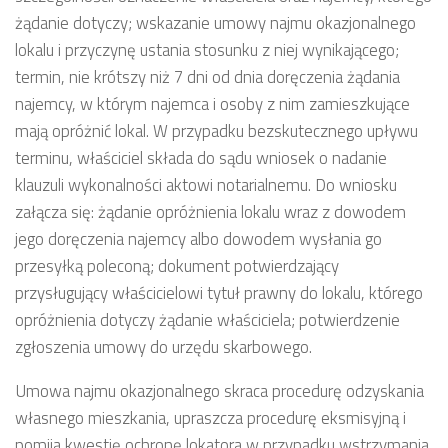
żądanie dotyczy; wskazanie umowy najmu okazjonalnego
lokalu i przyczynę ustania stosunku z niej wynikającego;
termin, nie krótszy niż 7 dni od dnia doręczenia żądania
najemcy, w którym najemca i osoby z nim zamieszkujące
mają opróżnić lokal. W przypadku bezskutecznego upływu
terminu, właściciel składa do sądu wniosek o nadanie
klauzuli wykonalności aktowi notarialnemu. Do wniosku
załącza się: żądanie opróżnienia lokalu wraz z dowodem
jego doręczenia najemcy albo dowodem wysłania go
przesyłką poleconą; dokument potwierdzający
przysługujący właścicielowi tytuł prawny do lokalu, którego
opróżnienia dotyczy żądanie właściciela; potwierdzenie
zgłoszenia umowy do urzędu skarbowego.
Umowa najmu okazjonalnego skraca procedurę odzyskania
własnego mieszkania, upraszcza procedurę eksmisyjną i
pomija kwestię ochronę lokatora w przypadku wstrzymania