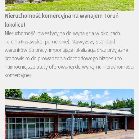
Nieruchomość komercyjna na wynajem Toruń
(okolice)
Nieruchomość inwestycyjna do wynajęcia w okolicach
Torunia (kujawsko-pomorskie). Najwyższy standard
warunków do pracy, imponująca lokalizacja oraz przyjazne
środowisko do prowadzenia dochodowego biznesu to
najmocniejsze atuty oferowanej do wynajmu nieruchomości
komercyjnej.