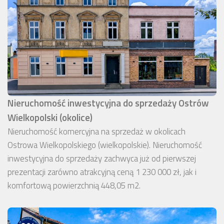
Nieruchomość inwestycyjna do sprzedaży Ostrów
Wielkopolski (okolice)
Nieruchomość komercyjna na sprzedaż w okolicach
Ostrowa Wielkopolskiego (wielkopolskie). Nieruchomość
inwestycyjna do sprzedaży zachwyca już od pierwszej
prezentacji zarówno atrakcyjną ceną 1 230 000 zł, jak i
komfortową powierzchnią 448,05 m2.