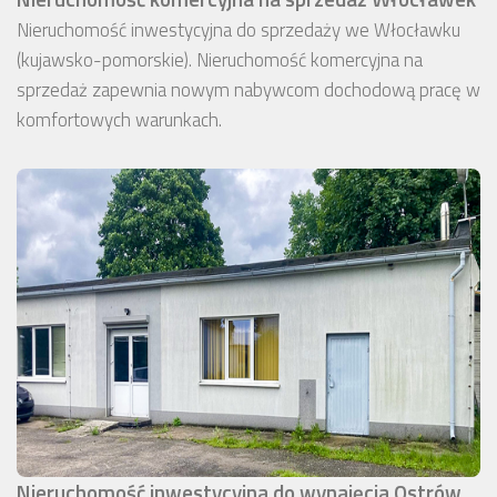
Nieruchomość inwestycyjna do sprzedaży we Włocławku
(kujawsko-pomorskie). Nieruchomość komercyjna na
sprzedaż zapewnia nowym nabywcom dochodową pracę w
komfortowych warunkach.
Nieruchomość inwestycyjna do wynajęcia Ostrów