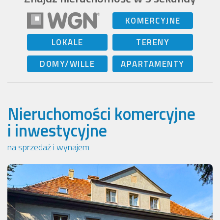
KOMERCYJNE
LOKALE
TERENY
DOMY/WILLE
APARTAMENTY
Nieruchomości komercyjne
i inwestycyjne
na sprzedaż i wynajem