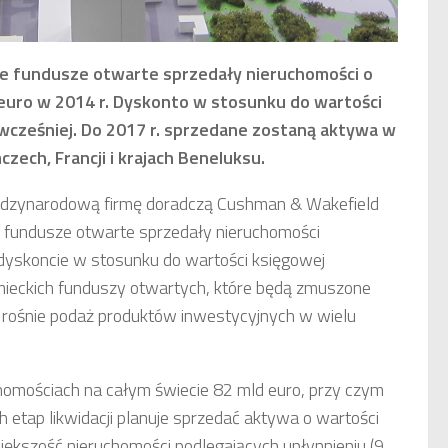
ie fundusze otwarte sprzedały nieruchomości o
 euro w 2014 r. Dyskonto w stosunku do wartości
wcześniej. Do 2017 r. sprzedane zostaną aktywa w
zech, Francji i krajach Beneluksu.
ędzynarodową firmę doradczą Cushman & Wakefield
e fundusze otwarte sprzedały nieruchomości
 dyskoncie w stosunku do wartości księgowej
mieckich funduszy otwartych, które będą zmuszone
, rośnie podaż produktów inwestycyjnych w wielu
homościach na całym świecie 82 mld euro, przy czym
 etap likwidacji planuje sprzedać aktywa o wartości
ększość nieruchomości podlegających upłynnieniu (9