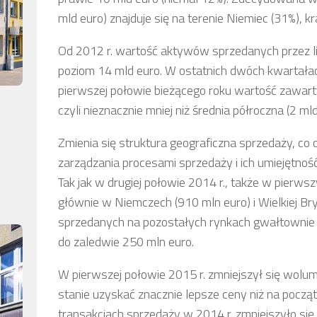
mld euro) znajduje się na terenie Niemiec (31%), k
Od 2012 r. wartość aktywów sprzedanych przez l
poziom 14 mld euro. W ostatnich dwóch kwartałac
pierwszej połowie bieżącego roku wartość zawarty
czyli nieznacznie mniej niż średnia półroczna (2 m
Zmienia się struktura geograficzna sprzedaży, co
zarządzania procesami sprzedaży i ich umiejętn
Tak jak w drugiej połowie 2014 r., także w pierw
głównie w Niemczech (910 mln euro) i Wielkiej Br
sprzedanych na pozostałych rynkach gwałtownie s
do zaledwie 250 mln euro.
W pierwszej połowie 2015 r. zmniejszył się wolu
stanie uzyskać znacznie lepsze ceny niż na pocz
transakcjach sprzedaży w 2014 r. zmniejszyło się