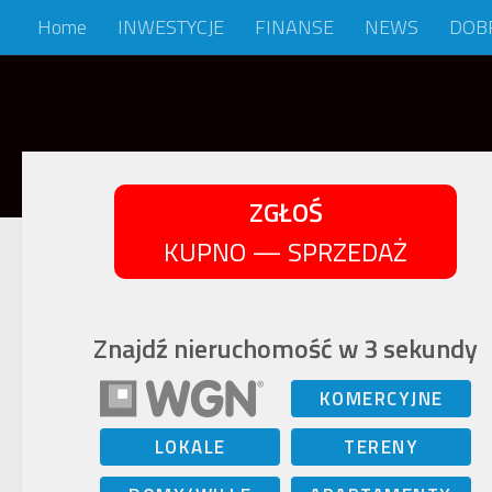
Home
INWESTYCJE
FINANSE
NEWS
DOB
Skip to content
ZGŁOŚ
KUPNO — SPRZEDAŻ
Znajdź nieruchomość w 3 sekundy
KOMERCYJNE
LOKALE
TERENY