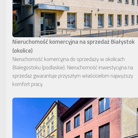
Nieruchomość komercyjna na sprzedaż Białystok
(okolice)
Nieruchomość komercyjna do sprzedaży w okolicach
Białegostoku (podlaskie). Nieruchomość inwestycyjna na
sprzedaż gwarantuje przyszłym właścicielom najwyższy
komfort pracy.