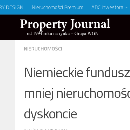
RY DESIGN
Nieruchomości Premium
ABC inwestora
NIERUCHOMOŚCI
Niemieckie fundusz
mniej nieruchomośc
dyskoncie