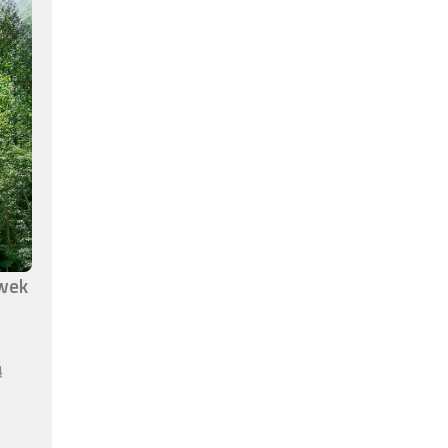
awek
ą