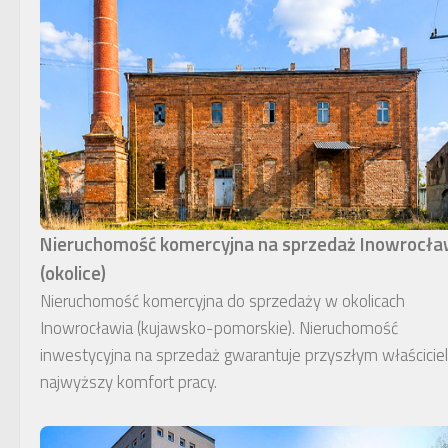
Nieruchomość komercyjna na sprzedaż Inowrocł
(okolice)
Nieruchomość komercyjna do sprzedaży w okolicach
Inowrocławia (kujawsko-pomorskie). Nieruchomość
inwestycyjna na sprzedaż gwarantuje przyszłym właścici
najwyższy komfort pracy.