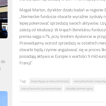
Magali Marton, dyrektor działu badań w regionie
„Niemieckie fundusze otwarte wyraźnie zyskały n
lepiej pokierować sprzedażą swoich aktywów. Uz
zależą od lokalizacji. W krajach Beneluksu fundus
premia sięga 47%, przy średnim dyskoncie w pr
Przewidujemy wzrost sprzedaży w ostatnich miesi
otwarte będą czynnie angażować się w proces lik
posiadają aktywa w Europie o wartości 9 mld eur
a do
Francji”.
ą
Tagi:
inwestycje w nieruchomości
nieruchomości inwesty
nieruchomości przemysłowe
obiekty komercyjne