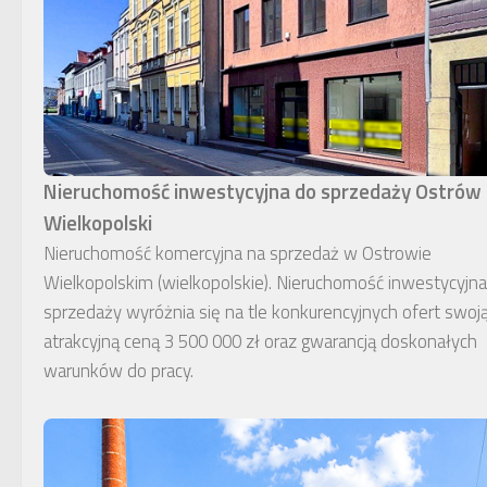
Nieruchomość inwestycyjna do sprzedaży Ostrów
Wielkopolski
Nieruchomość komercyjna na sprzedaż w Ostrowie
Wielkopolskim (wielkopolskie). Nieruchomość inwestycyjn
sprzedaży wyróżnia się na tle konkurencyjnych ofert swoj
atrakcyjną ceną 3 500 000 zł oraz gwarancją doskonałych
warunków do pracy.