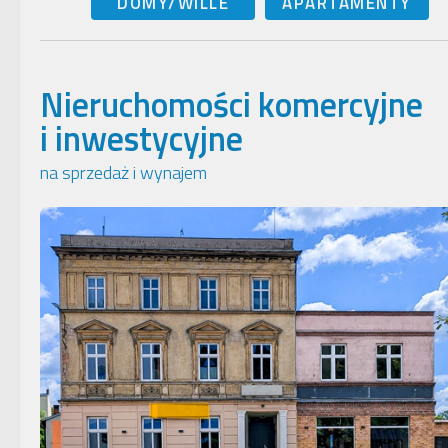
DOMY/WILLE
APARTAMENTY
Nieruchomości komercyjne
i inwestycyjne
na sprzedaż i wynajem