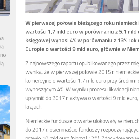
W pierwszej połowie bieżącego roku niemieck
wartości 1,7 mld euro w porównaniu z 5,1 mld
wa
księgowej wynosi 4% w porównaniu z 13% rok 
na
Europie o wartości 9 mld euro, głównie w Niemc
wno
Z najnowszego raportu opublikowanego przez mi
ią
wynika, że w pierwszej połowie 2015 r. niemiecki
komercyjne o wartości 1,7 mld euro przy średnim
wynoszącym 4%. W wyniku procesu likwidacji nie
upłynnić do 2017 r. aktywa o wartości 9 mld euro
krajach.
Niemieckie fundusze otwarte ulokowały w nieruc
do 2017 r. osiemnaście funduszy rozpoczynających
prawie 10 mld euro (niemal 12%). Zdecydowana wi