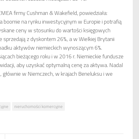
 EMEA firmy Cushman & Wakefield, powiedziała:
a boomie na rynku inwestycyjnym w Europie i potrafią
yskane ceny w stosunku do wartości księgowych
ze sprzedają z dyskontem 26%, a w Wielkiej Brytanii
zypadku aktywów niemieckich wynoszącym 6%.
ącach bieżącego roku i w 2016 r. Niemieckie fundusze
widacji, aby uzyskać optymalną cenę za aktywa. Nadal
o, głównie w Niemczech, w krajach Beneluksu i we
cyjne
nieruchomości komercyjne