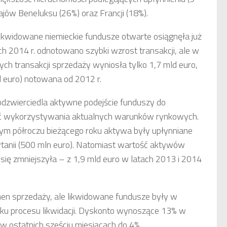
rajów Beneluksu (26%) oraz Francji (18%).
ikwidowane niemieckie fundusze otwarte osiągnęła już
h 2014 r. odnotowano szybki wzrost transakcji, ale w
ch transakcji sprzedaży wyniosła tylko 1,7 mld euro,
ld euro) notowana od 2012 r.
 odzwierciedla aktywne podejście funduszy do
ość wykorzystywania aktualnych warunków rynkowych.
szym półroczu bieżącego roku aktywa były upłynniane
ytanii (500 mln euro). Natomiast wartość aktywów
ię zmniejszyła – z 1,9 mld euro w latach 2013 i 2014
men sprzedaży, ale likwidowane fundusze były w
ątku procesu likwidacji. Dyskonto wynoszące 13% w
 w ostatnich sześciu miesiącach do 4%.