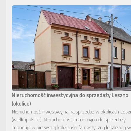
Nieruchomość inwestycyjna do sprzedaży Leszno
(okolice)
Nieruchomość inwestycyjna na sprzedaż w okolicach Lesz
(wielkopolskie). Nieruchomość komercyjna do sprzedaży
imponuje w pierwszej kolejności fantastyczną lokalizacją w