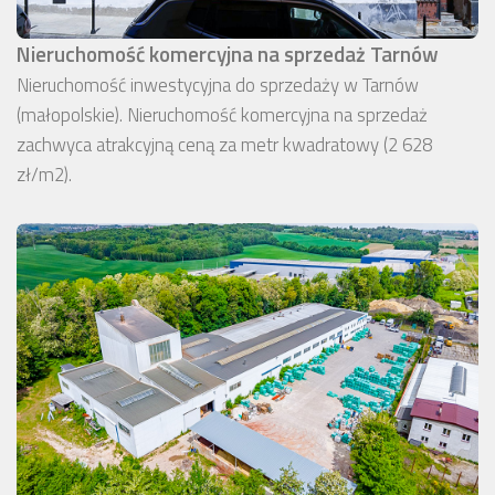
Nieruchomość komercyjna na sprzedaż Tarnów
Nieruchomość inwestycyjna do sprzedaży w Tarnów
(małopolskie). Nieruchomość komercyjna na sprzedaż
zachwyca atrakcyjną ceną za metr kwadratowy (2 628
zł/m2).