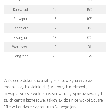
Tokio
13=
28%
Kapsztad
15
15%
Singapur
16
10%
Bangalore
17
1%
Szanghaj
18
0%
Warszawa
19
-3%
Hongkong
20
-5%
W raporcie dokonano analizy kosztów życia w coraz
modniejszych dzielnicach światowych metropolii,
rozwijających się wokół obszarów tradycyjnie uznawanych
za ich centra biznesowe, takich jak dzielnice wokół Square
Mile w Londynie czy centrum Nowego Jorku.