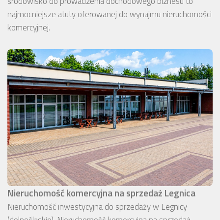
środowisko do prowadzenia dochodowego biznesu to
najmocniejsze atuty oferowanej do wynajmu nieruchomości
komercyjnej.
Nieruchomość komercyjna na sprzedaż Legnica
Nieruchomość inwestycyjna do sprzedaży w Legnicy