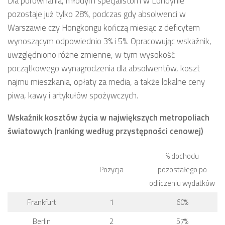
Dla porównania, młodym specjalistom w Londynie
pozostaje już tylko 28%, podczas gdy absolwenci w
Warszawie czy Hongkongu kończą miesiąc z deficytem
wynoszącym odpowiednio 3% i 5%. Opracowując wskaźnik,
uwzględniono różne zmienne, w tym wysokość
początkowego wynagrodzenia dla absolwentów, koszt
najmu mieszkania, opłaty za media, a także lokalne ceny
piwa, kawy i artykułów spożywczych.
Wskaźnik kosztów życia w największych metropoliach
światowych (ranking według przystępności cenowej)
% dochodu
Pozycja
pozostałego po
odliczeniu wydatków
Frankfurt
1
60%
Berlin
2
57%