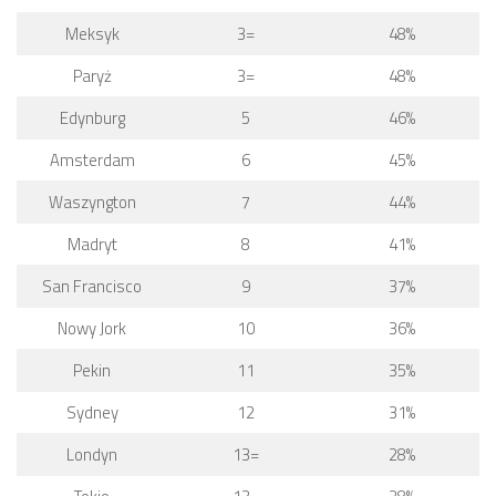
Meksyk
3=
48%
Paryż
3=
48%
Edynburg
5
46%
Amsterdam
6
45%
Waszyngton
7
44%
Madryt
8
41%
San Francisco
9
37%
Nowy Jork
10
36%
Pekin
11
35%
Sydney
12
31%
Londyn
13=
28%