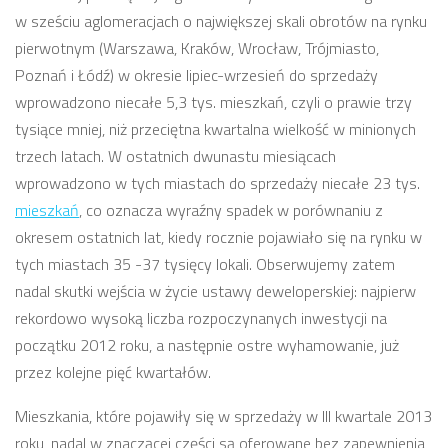
w sześciu aglomeracjach o największej skali obrotów na rynku
pierwotnym (Warszawa, Kraków, Wrocław, Trójmiasto,
Poznań i Łódź) w okresie lipiec-wrzesień do sprzedaży
wprowadzono niecałe 5,3 tys. mieszkań, czyli o prawie trzy
tysiące mniej, niż przeciętna kwartalna wielkość w minionych
trzech latach. W ostatnich dwunastu miesiącach
wprowadzono w tych miastach do sprzedaży niecałe 23 tys.
mieszkań
, co oznacza wyraźny spadek w porównaniu z
okresem ostatnich lat, kiedy rocznie pojawiało się na rynku w
tych miastach 35 -37 tysięcy lokali. Obserwujemy zatem
nadal skutki wejścia w życie ustawy deweloperskiej: najpierw
rekordowo wysoką liczba rozpoczynanych inwestycji na
początku 2012 roku, a następnie ostre wyhamowanie, już
przez kolejne pięć kwartałów.
Mieszkania, które pojawiły się w sprzedaży w III kwartale 2013
roku, nadal w znaczącej części są oferowane bez zapewnienia