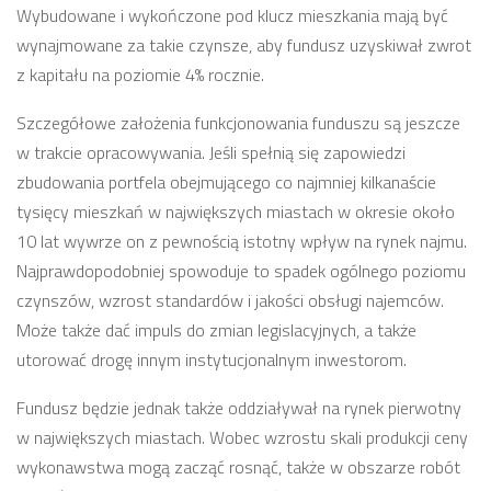
Wybudowane i wykończone pod klucz mieszkania mają być
wynajmowane za takie czynsze, aby fundusz uzyskiwał zwrot
z kapitału na poziomie 4% rocznie.
Szczegółowe założenia funkcjonowania funduszu są jeszcze
w trakcie opracowywania. Jeśli spełnią się zapowiedzi
zbudowania portfela obejmującego co najmniej kilkanaście
tysięcy mieszkań w największych miastach w okresie około
10 lat wywrze on z pewnością istotny wpływ na rynek najmu.
Najprawdopodobniej spowoduje to spadek ogólnego poziomu
czynszów, wzrost standardów i jakości obsługi najemców.
Może także dać impuls do zmian legislacyjnych, a także
utorować drogę innym instytucjonalnym inwestorom.
Fundusz będzie jednak także oddziaływał na rynek pierwotny
w największych miastach. Wobec wzrostu skali produkcji ceny
wykonawstwa mogą zacząć rosnąć, także w obszarze robót