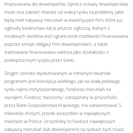
finansowania dla deweloperów. Oprócz ustawy deweloperskiej
może ona zależeć również od reakcji rynku na problemy, jakie
będą mieli nabywcy mieszkań w inwestycjach firm, które już
ogłosiły bankructwo lub je jeszcze ogłoszą. Jednym z
możliwych skutków jest ograniczenie możliwości finansowania
poprzez emisje obligacji firm deweloperskich, a także
traktowanie finansowania sektora jako działalności o
podwyższonym ryzyku przez banki.
Drugim szeroko dyskutowanym w minionym kwartale
programem jest koncepcja wielkiego, jak na skalę polskiego
rynku najmu instytucjonalnego, funduszu mieszkań na
wynajem. Fundusz, tworzony i zarządzany w przyszłości
przez Bank Gospodarstwa Krajowego, ma zainwestować 5
miliardów złotych, przede wszystkim w największych
miastach w Polsce. Uczyniłoby to fundusz największym
nabywcą mieszkań (lub deweloperem) na rynkach tych miast.