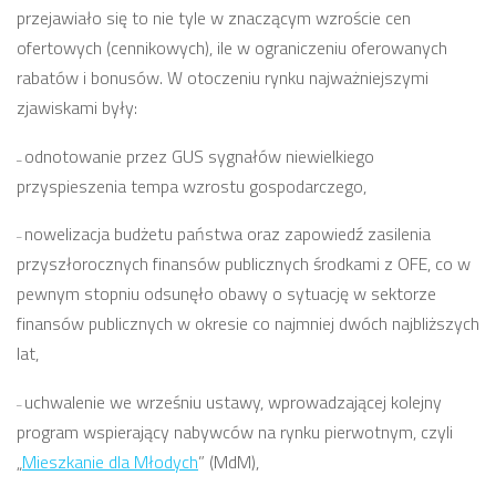
przejawiało się to nie tyle w znaczącym wzroście cen
ofertowych (cennikowych), ile w ograniczeniu oferowanych
rabatów i bonusów. W otoczeniu rynku najważniejszymi
zjawiskami były:
odnotowanie przez GUS sygnałów niewielkiego
–
przyspieszenia tempa wzrostu gospodarczego,
nowelizacja budżetu państwa oraz zapowiedź zasilenia
–
przyszłorocznych finansów publicznych środkami z OFE, co w
pewnym stopniu odsunęło obawy o sytuację w sektorze
finansów publicznych w okresie co najmniej dwóch najbliższych
lat,
uchwalenie we wrześniu ustawy, wprowadzającej kolejny
–
program wspierający nabywców na rynku pierwotnym, czyli
„
Mieszkanie dla Młodych
” (MdM),