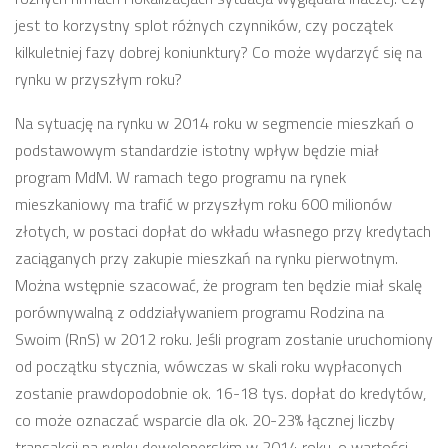
jest to korzystny splot różnych czynników, czy początek
kilkuletniej fazy dobrej koniunktury? Co może wydarzyć się na
rynku w przyszłym roku?
Na sytuację na rynku w 2014 roku w segmencie mieszkań o
podstawowym standardzie istotny wpływ będzie miał
program MdM. W ramach tego programu na rynek
mieszkaniowy ma trafić w przyszłym roku 600 milionów
złotych, w postaci dopłat do wkładu własnego przy kredytach
zaciąganych przy zakupie mieszkań na rynku pierwotnym.
Można wstępnie szacować, że program ten będzie miał skalę
porównywalną z oddziaływaniem programu Rodzina na
Swoim (RnS) w 2012 roku. Jeśli program zostanie uruchomiony
od początku stycznia, wówczas w skali roku wypłaconych
zostanie prawdopodobnie ok. 16-18 tys. dopłat do kredytów,
co może oznaczać wsparcie dla ok. 20-23% łącznej liczby
transakcji na rynku deweloperskim w 2014 roku, o wartości