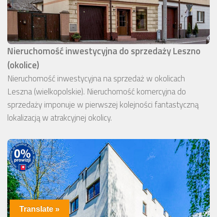
Nieruchomość inwestycyjna do sprzedaży Leszno
(okolice)
Nieruchomość inwestycyjna na sprzedaż w okolicach
Leszna (wielkopolskie). Nieruchomość komercyjna do
sprzedaży imponuje w pierwszej kolejności fantastyczną
lokalizacją w atrakcyjnej okolicy.
Translate »