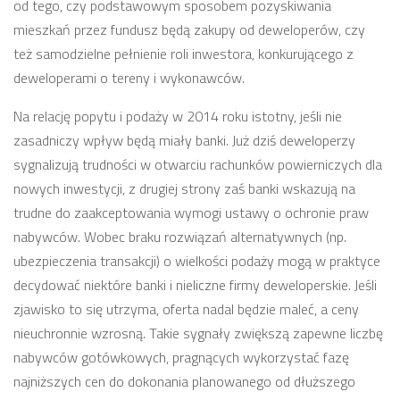
od tego, czy podstawowym sposobem pozyskiwania
mieszkań przez fundusz będą zakupy od deweloperów, czy
też samodzielne pełnienie roli inwestora, konkurującego z
deweloperami o tereny i wykonawców.
Na relację popytu i podaży w 2014 roku istotny, jeśli nie
zasadniczy wpływ będą miały banki. Już dziś deweloperzy
sygnalizują trudności w otwarciu rachunków powierniczych dla
nowych inwestycji, z drugiej strony zaś banki wskazują na
trudne do zaakceptowania wymogi ustawy o ochronie praw
nabywców. Wobec braku rozwiązań alternatywnych (np.
ubezpieczenia transakcji) o wielkości podaży mogą w praktyce
decydować niektóre banki i nieliczne firmy deweloperskie. Jeśli
zjawisko to się utrzyma, oferta nadal będzie maleć, a ceny
nieuchronnie wzrosną. Takie sygnały zwiększą zapewne liczbę
nabywców gotówkowych, pragnących wykorzystać fazę
najniższych cen do dokonania planowanego od dłuższego