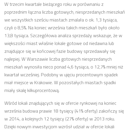
W trzecim kwartale bieżącego roku w porównaniu z
poprzednim łączna liczba gotowych, niesprzedanych mieszkań
we wszystkich sześciu miastach zmalała o ok. 1,3 tysiąca,
czyli o 8,5%. Na koniec września takich mieszkań było około
13,8 tysiąca. Szczegółowa analiza sprzedaży wskazuje, że w
większości miast właśnie lokale gotowe od niedawna lub
znajdujące się w końcowej fazie budowy sprzedawały się
najlepiej. W Warszawie liczba gotowych niesprzedanych
mieszkań wynosiła nieco ponad 4,6 tysiąca, o 12,7% mniej niż
kwartał wcześniej. Podobny w ujęciu procentowym spadek
miał miejsce w Krakowie. W pozostałych miastach spadki
miały skalę kilkuprocentową.
Wśród lokali znajdujących się w ofercie rynkowej na koniec
września budowa prawie 18 tysięcy (41% oferty) zakończy się
w 2014, a kolejnych 12 tysięcy (27% oferty) w 2013 roku.
Dzięki nowym inwestycjom wzrósł udział w ofercie lokali