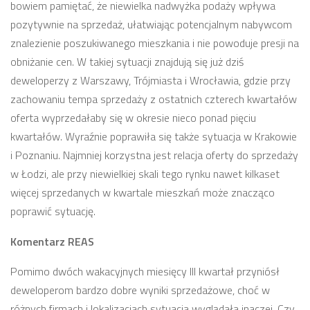
bowiem pamiętać, że niewielka nadwyżka podaży wpływa
pozytywnie na sprzedaż, ułatwiając potencjalnym nabywcom
znalezienie poszukiwanego mieszkania i nie powoduje presji na
obniżanie cen. W takiej sytuacji znajdują się już dziś
deweloperzy z Warszawy, Trójmiasta i Wrocławia, gdzie przy
zachowaniu tempa sprzedaży z ostatnich czterech kwartałów
oferta wyprzedałaby się w okresie nieco ponad pięciu
kwartałów. Wyraźnie poprawiła się także sytuacja w Krakowie
i Poznaniu. Najmniej korzystna jest relacja oferty do sprzedaży
w Łodzi, ale przy niewielkiej skali tego rynku nawet kilkaset
więcej sprzedanych w kwartale mieszkań może znacząco
poprawić sytuację.
Komentarz REAS
Pomimo dwóch wakacyjnych miesięcy III kwartał przyniósł
deweloperom bardzo dobre wyniki sprzedażowe, choć w
różnych firmach i lokalizacjach sytuacja wyglądała inaczej. Czy