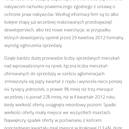
nabywcom rachunku powierniczego zgodnego z ustawą o
ochronie praw nabywców. Według informacji firm są to albo
kolejne etapy już wcześniej realizowanych przedsięwzięć
deweloperskich, albo też nowe inwestycje, w przypadku
których deweloperzy spełnili przed 29 kwietnia 2012 formalny
wymóg ogłoszenia sprzedaży.
Dzięki bardzo dużej przewadze liczby sprzedanych mieszkań
nad wprowadzonymi na rynek, łączna liczba mieszkań
oferowanych do sprzedaży w sześciu aglomeracjach
zmniejszyła się piąty kwartał z rzędu i wyniosła nieco poniżej
44 tysięcy jednostek, o prawie 9% mniej niż trzy miesiące
wcześniej i o ponad 22% mniej, niż w II kwartale 2012 roku,
kiedy wielkość oferty osiągnęła rekordowy poziom. Spadki
wielkości oferty miały miejsce we wszystkich miastach.
Największy spadek oferty w porównaniu z końcem
poprzedniego kwartału miał miejsce w Krakowie (13,4%), duże