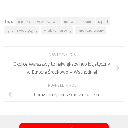
Tagi:
mieszkania w warszawie
noew mieszkania
raport
rynek inwestycyjny
rynek komercyjny
rynek pierwotny
NASTĘPNY POST
Okolice Warszawy to największy hub logistyczny
w Europie Środkowo – Wschodniej
POPRZEDNI POST
Coraz mniej mieszkań z rabatem