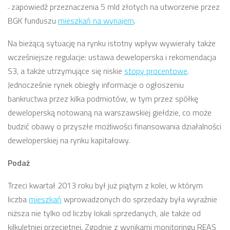
zapowiedź przeznaczenia 5 mld złotych na utworzenie przez
–
BGK funduszu
mieszkań na wynajem
.
Na bieżącą sytuację na rynku istotny wpływ wywierały także
wcześniejsze regulacje: ustawa deweloperska i rekomendacja
S3, a także utrzymujące się niskie
stopy procentowe
.
Jednocześnie rynek obiegły informacje o ogłoszeniu
bankructwa przez kilka podmiotów, w tym przez spółkę
deweloperską notowaną na warszawskiej giełdzie, co może
budzić obawy o przyszłe możliwości finansowania działalności
deweloperskiej na rynku kapitałowy.
Podaż
Trzeci kwartał 2013 roku był już piątym z kolei, w którym
liczba
mieszkań
wprowadzonych do sprzedaży była wyraźnie
niższa nie tylko od liczby lokali sprzedanych, ale także od
kilkuletniej przeciętnej. Zgodnie z wynikami monitoringu REAS