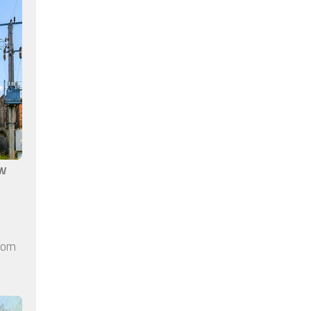
aw
elom