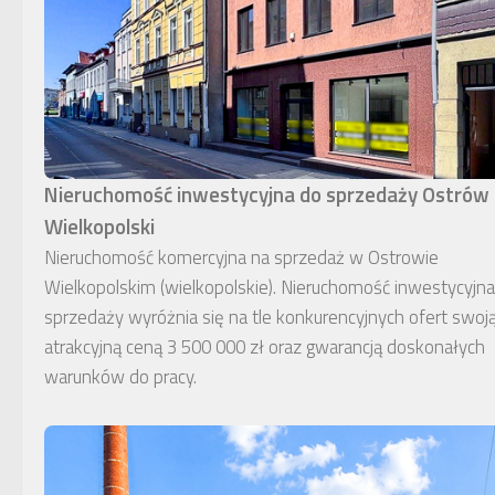
Nieruchomość inwestycyjna do sprzedaży Ostrów
Wielkopolski
Nieruchomość komercyjna na sprzedaż w Ostrowie
Wielkopolskim (wielkopolskie). Nieruchomość inwestycyjn
sprzedaży wyróżnia się na tle konkurencyjnych ofert swoj
atrakcyjną ceną 3 500 000 zł oraz gwarancją doskonałych
warunków do pracy.