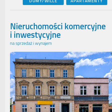
DOMY/WILLE
APARTAMENTY
Nieruchomości komercyjne
i inwestycyjne
na sprzedaż i wynajem