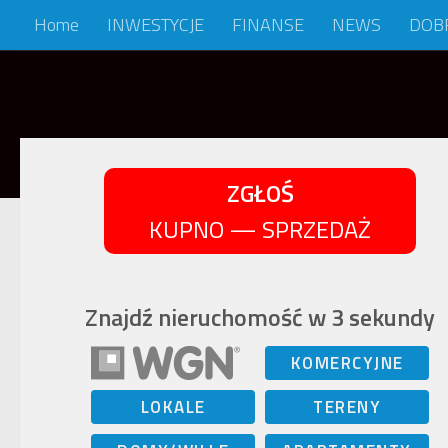
Home
INWESTYCJE
FINANSE
NEWS
DOB
Skip to content
ZGŁOŚ
KUPNO — SPRZEDAŻ
Znajdź nieruchomość w 3 sekundy
KOMERCYJNE
LOKALE
TERENY