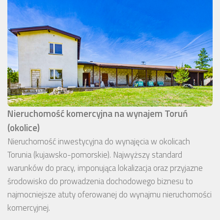
Nieruchomość komercyjna na wynajem Toruń
(okolice)
Nieruchomość inwestycyjna do wynajęcia w okolicach
Torunia (kujawsko-pomorskie). Najwyższy standard
warunków do pracy, imponująca lokalizacja oraz przyjazne
środowisko do prowadzenia dochodowego biznesu to
najmocniejsze atuty oferowanej do wynajmu nieruchomości
komercyjnej.