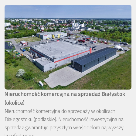
Nieruchomość komercyjna na sprzedaż Białystok
(okolice)
Nieruchomość komercyjna do sprzedaży w okolicach
Białegostoku (podlaskie). Nieruchomość inwestycyjna na
sprzedaż gwarantuje przyszłym właścicielom najwyższy
komfort pracy.