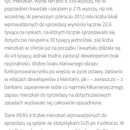
tys. mieszkań. Wynik ten jest o 33% wyższy, niż w
poprzednim kwartale i zarazem o 21% wyższy, niż rok
wcześniej. W pierwszym półroczu 2012 roku liczba lokali
wprowadzonych do sprzedaży wyniosła łącznie 22,6
tysiąca na rynkach, na których rocznie sprzedawało się
dotychczas niespełna 30 tysięcy jednostek, zaś liczba
mieszkań w ofercie już na początku I kwartału zbliżała się
do 49 tysięcy. Jednak trudno zarzucać deweloperom brak
racjonalności. Wobec braku klarownego obrazu
funkcjonowania rynku po wejściu w życie ustawy, zarówno
w relacjach deweloperów z klientami, jak i – zwłaszcza – z
bankami, zapewnienie sobie co najmniej kilkumiesięcznego
zapasu mieszkań do sprzedaży na dotychczasowych
zasadach wydawało się całkowicie uzasadnione.
Dane REAS o liczbie mieszkań wprowadzonych do
sprzedaży są spójne ze statystykami GUS po II półroczu. W