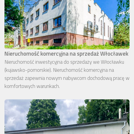
Nieruchomość komercyjna na sprzedaż Włocławek
Nieruchomość inwestycyjna do sprzedaży we Włocławku
(kujawsko-pomorskie). Nieruchomość komercyjna na
sprzedaż zapewnia nowym nabywcom dochodową pracę w
komfortowych warunkach.