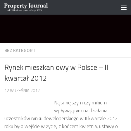
Skip to content
BEZ KATEGORII
Rynek mieszkaniowy w Polsce – II
kwartał 2012
12 WRZEŚNIA 2012
Najsilniejszym czynnikiem
wpływającym na działania
uczestników rynku deweloperskiego w II kwartale 2012
roku było wejście w życie, z końcem kwietnia, ustawy o