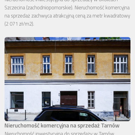
Szczecina (zachodniopomorskie). Nieruchomość komercyjna
na sprzedaż zachwyca atrakcyjną ceną za metr kwadratowy
(2 071 zł/m2).
Nieruchomość komercyjna na sprzedaż Tarnów
Nieruchomość inwestycyjna do sprzedaży w Tarnów