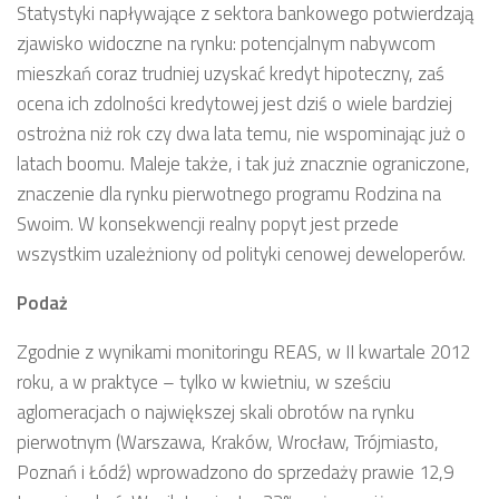
Statystyki napływające z sektora bankowego potwierdzają
zjawisko widoczne na rynku: potencjalnym nabywcom
mieszkań coraz trudniej uzyskać kredyt hipoteczny, zaś
ocena ich zdolności kredytowej jest dziś o wiele bardziej
ostrożna niż rok czy dwa lata temu, nie wspominając już o
latach boomu. Maleje także, i tak już znacznie ograniczone,
znaczenie dla rynku pierwotnego programu Rodzina na
Swoim. W konsekwencji realny popyt jest przede
wszystkim uzależniony od polityki cenowej deweloperów.
Podaż
Zgodnie z wynikami monitoringu REAS, w II kwartale 2012
roku, a w praktyce – tylko w kwietniu, w sześciu
aglomeracjach o największej skali obrotów na rynku
pierwotnym (Warszawa, Kraków, Wrocław, Trójmiasto,
Poznań i Łódź) wprowadzono do sprzedaży prawie 12,9