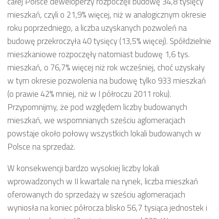
całej Polsce deweloperzy rozpoczęli budowę 34,8 tysięcy
mieszkań, czyli o 21,9% więcej, niż w analogicznym okresie
roku poprzedniego, a liczba uzyskanych pozwoleń na
budowę przekroczyła 40 tysięcy (13,5% więcej). Spółdzielnie
mieszkaniowe rozpoczęły natomiast budowę 1,6 tys.
mieszkań, o 76,7% więcej niż rok wcześniej, choć uzyskały
w tym okresie pozwolenia na budowę tylko 933 mieszkań
(o prawie 42% mniej, niż w I półroczu 2011 roku).
Przypomnijmy, że pod względem liczby budowanych
mieszkań, we wspomnianych sześciu aglomeracjach
powstaje około połowy wszystkich lokali budowanych w
Polsce na sprzedaż.
W konsekwencji bardzo wysokiej liczby lokali
wprowadzonych w II kwartale na rynek, liczba mieszkań
oferowanych do sprzedaży w sześciu aglomeracjach
wyniosła na koniec półrocza blisko 56,7 tysiąca jednostek i