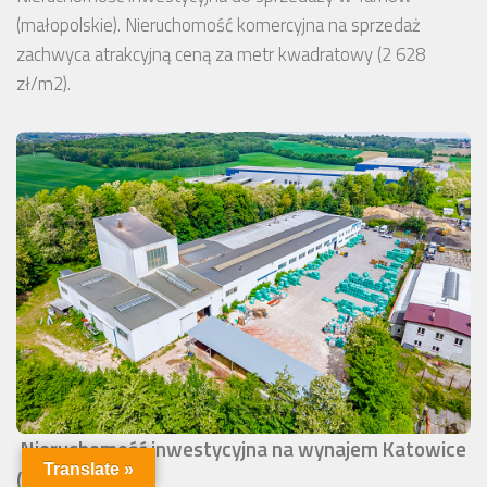
(małopolskie). Nieruchomość komercyjna na sprzedaż
zachwyca atrakcyjną ceną za metr kwadratowy (2 628
zł/m2).
Nieruchomość inwestycyjna na wynajem Katowice
Translate »
(okolice)