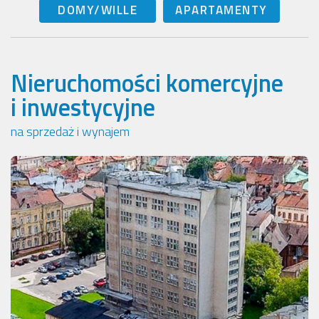
DOMY/WILLE
APARTAMENTY
Nieruchomości komercyjne
i inwestycyjne
na sprzedaż i wynajem