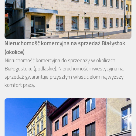
Nieruchomość komercyjna na sprzedaż Białystok
(okolice)
Nieruchomość komercyjna do sprzedaży w okolicach
Białegostoku (podlaskie). Nieruchomość inwestycyjna na
sprzedaż gwarantuje przyszłym właścicielom najwyższy
komfort pracy.