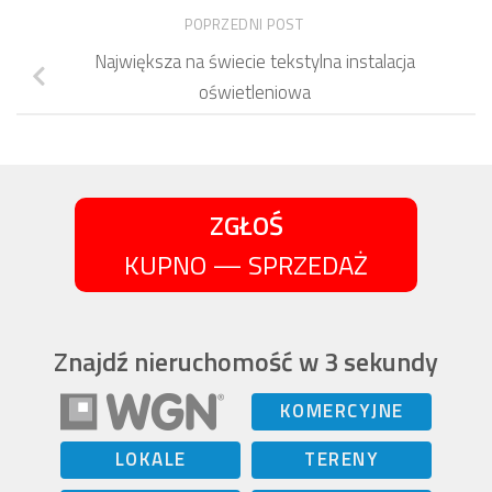
POPRZEDNI POST
Największa na świecie tekstylna instalacja
oświetleniowa
ZGŁOŚ
KUPNO — SPRZEDAŻ
Znajdź nieruchomość w 3 sekundy
KOMERCYJNE
LOKALE
TERENY