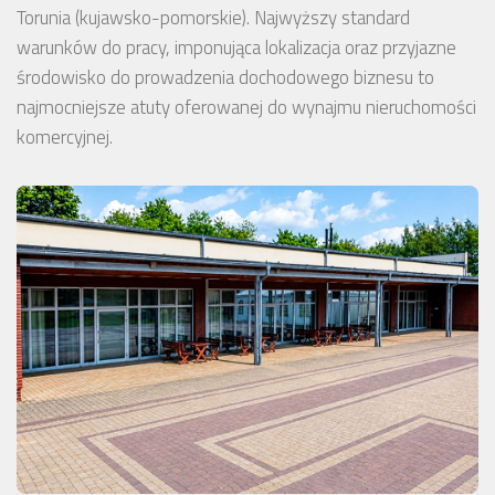
Torunia (kujawsko-pomorskie). Najwyższy standard
warunków do pracy, imponująca lokalizacja oraz przyjazne
środowisko do prowadzenia dochodowego biznesu to
najmocniejsze atuty oferowanej do wynajmu nieruchomości
komercyjnej.