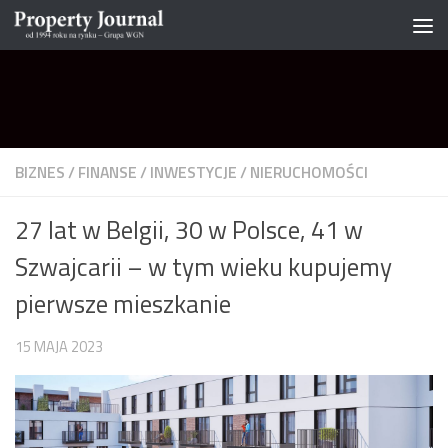
Skip to content
BIZNES
/
FINANSE
/
INWESTYCJE
/
NIERUCHOMOŚCI
27 lat w Belgii, 30 w Polsce, 41 w
Szwajcarii – w tym wieku kupujemy
pierwsze mieszkanie
15 MAJA 2023