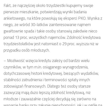
Fakt, że najczęściej około trzydziestki kupujemy swoje
pierwsze mieszkanie, potwierdzają wyniki badania
ankietowego, na które powołują się eksperci PKO. Wynika z
niego, że wśród 30-latków zainteresowanie najmem
gwałtownie spada i takie osoby stanowią zaledwie nieco
ponad 13 proc. wszystkich najemców. Zdolność kredytowa
trzydziestolatków jest natomiast o 29 proc. wyższa niż w
przypadku osób młodszych.
– Możliwość wzięcia kredytu zależy od bardzo wielu
czynników, w tym m.in. osiąganego wynagrodzenia,
dotychczasowej historii kredytowej, bieżących wydatków,
stabilności zatrudnienia i terminowości spłaty innych
zobowiązań finansowych. Dlatego też osoby starsze
zazwyczaj mają dużo lepszą zdolność kredytową, niż
młodsze i zauważalnie częściej decydują się zarówno na
wsparcie banku przy zakupie nieruchomości, jak i w ogóle na