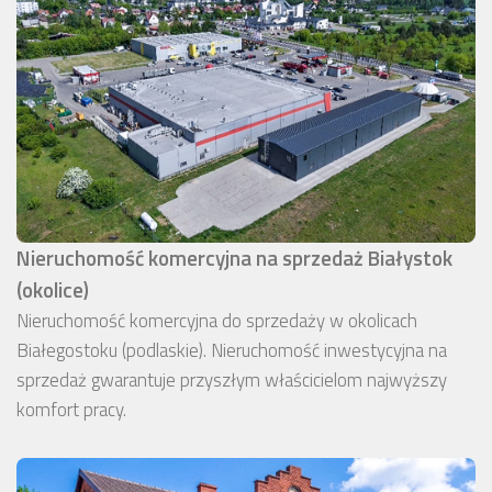
Nieruchomość komercyjna na sprzedaż Białystok
(okolice)
Nieruchomość komercyjna do sprzedaży w okolicach
Białegostoku (podlaskie). Nieruchomość inwestycyjna na
sprzedaż gwarantuje przyszłym właścicielom najwyższy
komfort pracy.