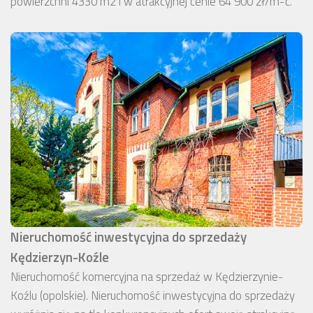
powierzchni 4330 m2 i w atrakcyjnej cenie 64 900 zł/m-c.
Nieruchomość inwestycyjna do sprzedaży
Kędzierzyn-Koźle
Nieruchomość komercyjna na sprzedaż w Kędzierzynie-
Koźlu (opolskie). Nieruchomość inwestycyjna do sprzedaży