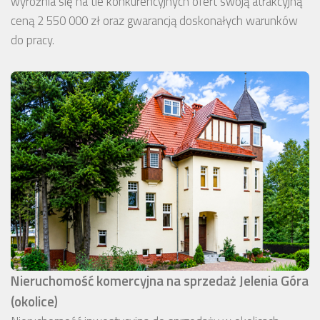
wyróżnia się na tle konkurencyjnych ofert swoją atrakcyjną
ceną 2 550 000 zł oraz gwarancją doskonałych warunków
do pracy.
Nieruchomość komercyjna na sprzedaż Jelenia Góra
(okolice)