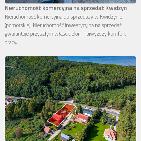
Nieruchomość komercyjna na sprzedaż Kwidzyn
Nieruchomość komercyjna do sprzedaży w Kwidzynie
(pomorskie). Nieruchomość inwestycyjna na sprzedaż
gwarantuje przyszłym właścicielom najwyższy komfort
pracy.