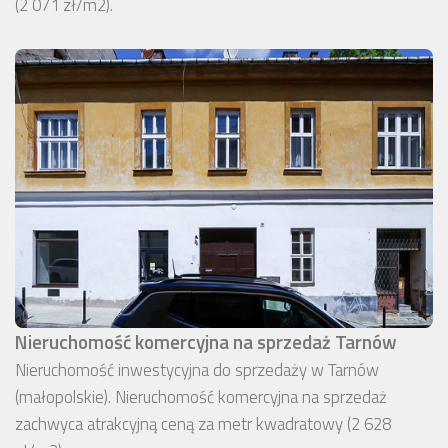
(2 071 zł/m2).
Nieruchomość komercyjna na sprzedaż Tarnów
Nieruchomość inwestycyjna do sprzedaży w Tarnów
(małopolskie). Nieruchomość komercyjna na sprzedaż
zachwyca atrakcyjną ceną za metr kwadratowy (2 628