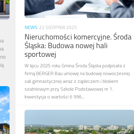
NEWS
22 SIERPNIA 2025
Nieruchomości komercyjne. Środa
wa
Śląska: Budowa nowej hali
na
sportowej
wno
ią
W lipcu 2025 roku Gmina Środa Śląska podpisała z
firmą BERGER Bau umowę na budowę nowoczesnej
sali gimnastycznej wraz z zapleczem i blokiem
szatniowym przy Szkole Podstawowej nr 1.
Inwestycja o wartości 6 996...