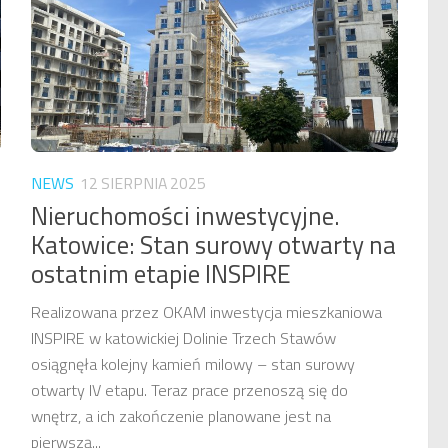
NEWS
12 SIERPNIA 2025
Nieruchomości inwestycyjne.
Katowice: Stan surowy otwarty na
ostatnim etapie INSPIRE
Realizowana przez OKAM inwestycja mieszkaniowa
INSPIRE w katowickiej Dolinie Trzech Stawów
osiągnęła kolejny kamień milowy – stan surowy
otwarty IV etapu. Teraz prace przenoszą się do
wnętrz, a ich zakończenie planowane jest na
pierwszą...