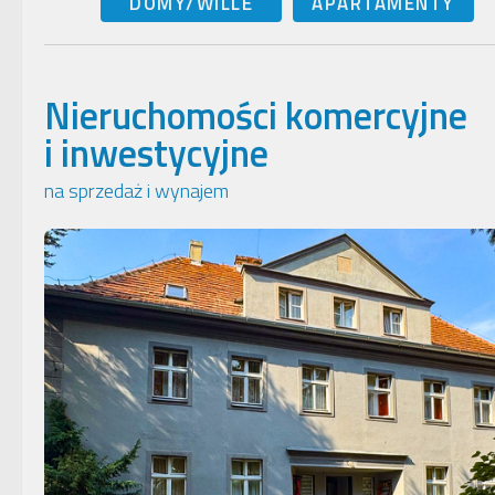
DOMY/WILLE
APARTAMENTY
Nieruchomości komercyjne
i inwestycyjne
na sprzedaż i wynajem