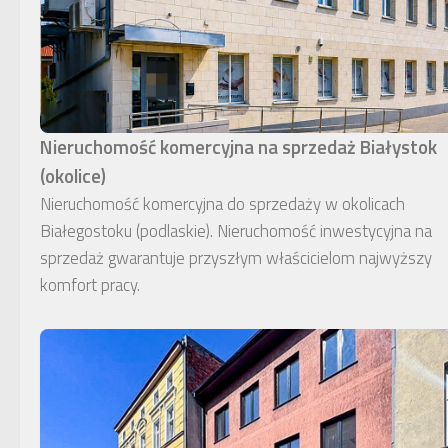
Nieruchomość komercyjna na sprzedaż Białystok
(okolice)
Nieruchomość komercyjna do sprzedaży w okolicach
Białegostoku (podlaskie). Nieruchomość inwestycyjna na
sprzedaż gwarantuje przyszłym właścicielom najwyższy
komfort pracy.