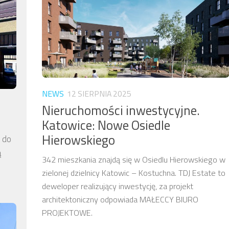
NEWS
12 SIERPNIA 2025
Nieruchomości inwestycyjne.
Katowice: Nowe Osiedle
Hierowskiego
a do
ą
342 mieszkania znajdą się w Osiedlu Hierowskiego w
zielonej dzielnicy Katowic – Kostuchna. TDJ Estate to
deweloper realizujący inwestycję, za projekt
architektoniczny odpowiada MAŁECCY BIURO
PROJEKTOWE.