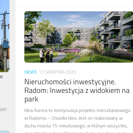
NEWS
11 SIERPNIA 2025
aw
Nieruchomości inwestycyjne.
Radom: Inwestycja z widokiem na
park
elom
Idea Aurora to kontynuacja projektu mieszkaniowego
w Radomiu – Osiedla Idea. Jest on realizowany w
duchu miasta 15-minutowego, w którym wszystko,