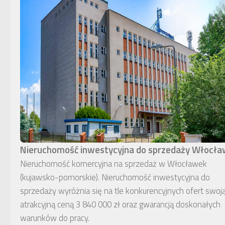
Nieruchomość inwestycyjna do sprzedaży Włocł
Nieruchomość komercyjna na sprzedaż w Włocławek
(kujawsko-pomorskie). Nieruchomość inwestycyjna do
sprzedaży wyróżnia się na tle konkurencyjnych ofert swoj
atrakcyjną ceną 3 840 000 zł oraz gwarancją doskonałych
warunków do pracy.