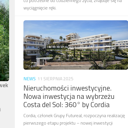
co potrzebne do codziennego życia, znajduje się na
wyciągnięcie ręki.
NEWS
11 SIERPNIA 2025
awek
Nieruchomości inwestycyjne.
Nowa inwestycja na wybrzeżu
Costa del Sol: 360° by Cordia
ą
Cordia, członek Grupy Futureal, rozpoczyna realizację
pierwszego etapu projektu – nowej inwestycji