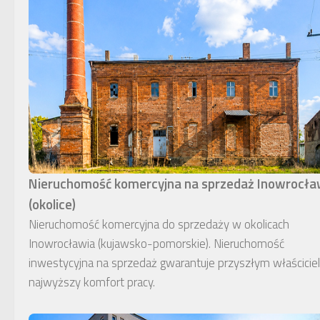
Nieruchomość komercyjna na sprzedaż Inowrocł
(okolice)
Nieruchomość komercyjna do sprzedaży w okolicach
Inowrocławia (kujawsko-pomorskie). Nieruchomość
inwestycyjna na sprzedaż gwarantuje przyszłym właścici
najwyższy komfort pracy.