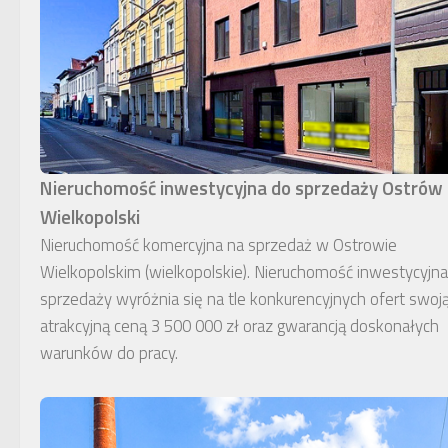
Nieruchomość inwestycyjna do sprzedaży Ostrów
Wielkopolski
Nieruchomość komercyjna na sprzedaż w Ostrowie
Wielkopolskim (wielkopolskie). Nieruchomość inwestycyjn
sprzedaży wyróżnia się na tle konkurencyjnych ofert swoj
atrakcyjną ceną 3 500 000 zł oraz gwarancją doskonałych
warunków do pracy.