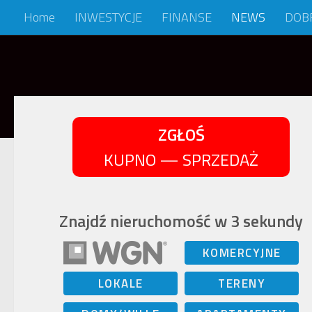
Home
INWESTYCJE
FINANSE
NEWS
DOB
Skip to content
ZGŁOŚ
KUPNO — SPRZEDAŻ
Znajdź nieruchomość w 3 sekundy
KOMERCYJNE
LOKALE
TERENY