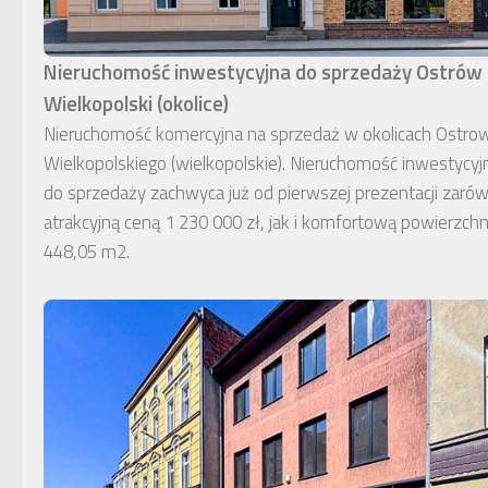
Nieruchomość inwestycyjna do sprzedaży Ostrów
Wielkopolski (okolice)
Nieruchomość komercyjna na sprzedaż w okolicach Ostro
Wielkopolskiego (wielkopolskie). Nieruchomość inwestycyj
do sprzedaży zachwyca już od pierwszej prezentacji zaró
atrakcyjną ceną 1 230 000 zł, jak i komfortową powierzchn
448,05 m2.