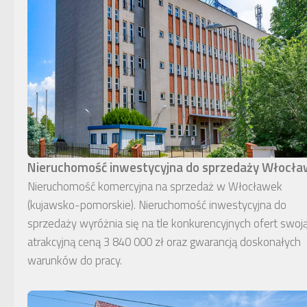
Nieruchomość inwestycyjna do sprzedaży Włocł
Nieruchomość komercyjna na sprzedaż w Włocławek
(kujawsko-pomorskie). Nieruchomość inwestycyjna do
sprzedaży wyróżnia się na tle konkurencyjnych ofert swoj
atrakcyjną ceną 3 840 000 zł oraz gwarancją doskonałych
warunków do pracy.