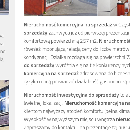
Nieruchomość komercyjna
na sprzedaż
w Częst
sprzedaży
zachwyca już od pierwszej prezentacji 
wa
komfortową
powierzchnią 257 m2.
Nieruchomość
na
również imponującą relacją ceny do liczby metr
wno
kondygnacji. Działka rozciąga się na powierzchni
ią
do sprzedaży
wyróżnia się na tle konkurencyjnych
komercyjna
na sprzedaż
adresowana do biznesme
ryzyka i chcą prowadzić działalność gospodarczą 
Nieruchomość inwestycyjna
do sprzedaży
to a
świetnej lokalizacji.
Nieruchomość komercyjna
n
klientom najwyższy stopień komfortu (pełna klimat
Wysokość w najwyższym miejscu wnętrza
nieru
Zapraszamy do kontaktu i na prezentację tej
nier