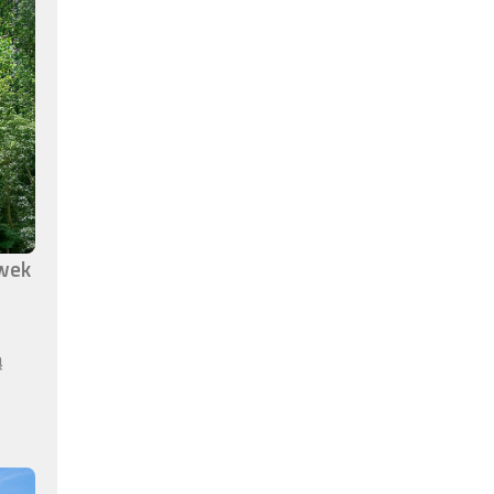
awek
ą