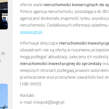
ofercie wiele
nieruchomości komercyjnych
do s
Polsce agencja nieruchomości, posiadająca ok. 80 
agencji jest doskonała znajomość rynku, wysoka j
nieruchomości. Dodatkowych informacji udzielimy 
www.wgn.pl
.
Informacje dotyczące
nieruchomości inwestycyj
oświadczeń i nie są ofertą w rozumieniu przepisó
a do
mogą podlegać aktualizacji, zalecamy ich osobistą 
ą
nieruchomości inwestycyjnej
do sprzedaży
oraz
niniejszych stronach podlegają prawom autorskim.
przetwarzanie oraz przesyłanie zawartości bez z
(188-9995)
Kontakt:
e-mail: m.kopcik@wgn.pl