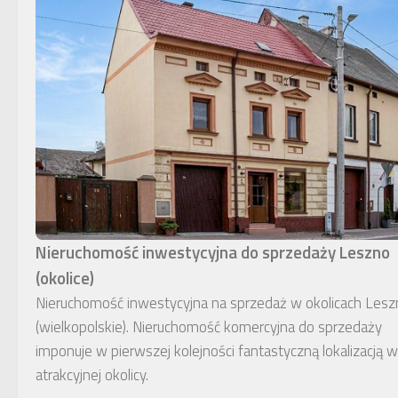
Nieruchomość inwestycyjna do sprzedaży Leszno
(okolice)
Nieruchomość inwestycyjna na sprzedaż w okolicach Lesz
(wielkopolskie). Nieruchomość komercyjna do sprzedaży
imponuje w pierwszej kolejności fantastyczną lokalizacją w
atrakcyjnej okolicy.