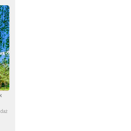
k
edaż