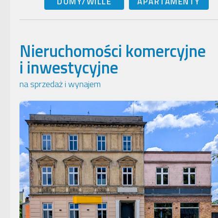
DOMY/WILLE
APARTAMENTY
Nieruchomości komercyjne
i inwestycyjne
na sprzedaż i wynajem