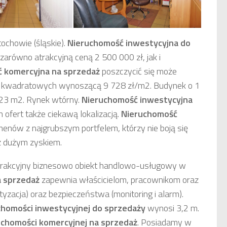
ochowie (śląskie).
Nieruchomość inwestycyjna
do
zarówno atrakcyjną ceną 2 500 000 zł, jak i
 komercyjna
na sprzedaż
poszczycić się może
ów kwadratowych wynoszącą 9 728 zł/m2. Budynek o 1
 723 m2. Rynek wtórny.
Nieruchomość inwestycyjna
 ofert także ciekawą lokalizacją.
Nieruchomość
nów z najgrubszym portfelem, którzy nie boją się
z dużym zyskiem.
trakcyjny biznesowo obiekt handlowo-usługowy w
a sprzedaż
zapewnia właścicielom, pracownikom oraz
yzacja) oraz bezpieczeństwa (monitoring i alarm).
chomości inwestycyjnej do sprzedaży
wynosi 3,2 m.
uchomości komercyjnej na sprzedaż
. Posiadamy w