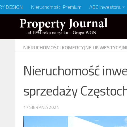
RY DESIGN
Nieruchomości Premium
ABC inwestora
NIERUCHOMOŚCI KOMERCYJNE I INWESTYCYJN
Nieruchomość inwe
sprzedaży Często
17 SIERPNIA 2024