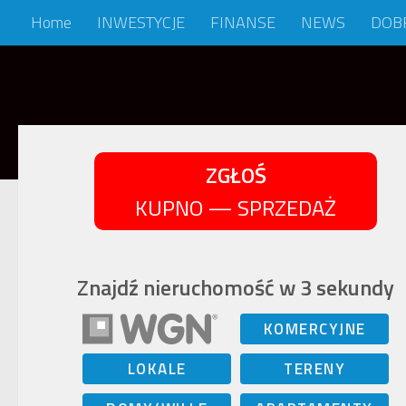
Home
INWESTYCJE
FINANSE
NEWS
DOB
Skip to content
ZGŁOŚ
KUPNO — SPRZEDAŻ
Znajdź nieruchomość w 3 sekundy
KOMERCYJNE
LOKALE
TERENY