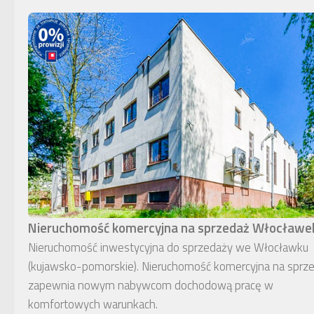
Nieruchomość komercyjna na sprzedaż Włocławe
Nieruchomość inwestycyjna do sprzedaży we Włocławku
(kujawsko-pomorskie). Nieruchomość komercyjna na sprz
zapewnia nowym nabywcom dochodową pracę w
komfortowych warunkach.