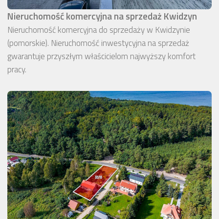
Nieruchomość komercyjna na sprzedaż Kwidzyn
Nieruchomość komercyjna do sprzedaży w Kwidzynie
(pomorskie). Nieruchomość inwestycyjna na sprzedaż
gwarantuje przyszłym właścicielom najwyższy komfort
pracy.