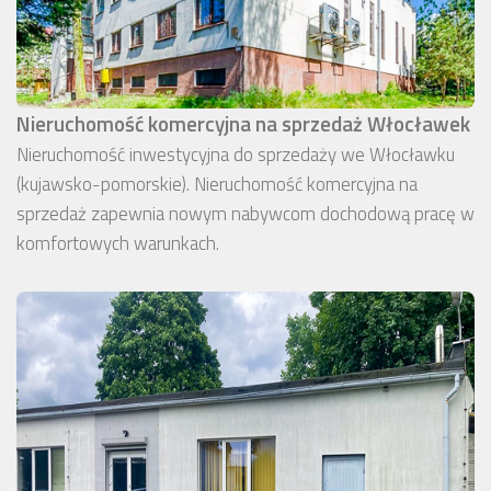
Nieruchomość komercyjna na sprzedaż Włocławek
Nieruchomość inwestycyjna do sprzedaży we Włocławku
(kujawsko-pomorskie). Nieruchomość komercyjna na
sprzedaż zapewnia nowym nabywcom dochodową pracę w
komfortowych warunkach.