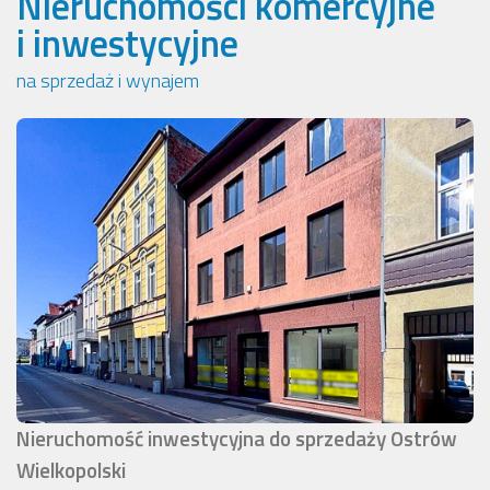
Nieruchomości komercyjne
i inwestycyjne
na sprzedaż i wynajem
Nieruchomość inwestycyjna do sprzedaży Ostrów
Wielkopolski