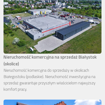
Nieruchomość komercyjna na sprzedaż Białystok
(okolice)
Nieruchomość komercyjna do sprzedaży w okolicach
Białegostoku (podlaskie). Nieruchomość inwestycyjna na
sprzedaż gwarantuje przyszłym właścicielom najwyższy
komfort pracy.