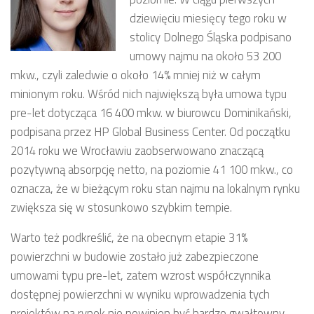
dziewięciu miesięcy tego roku w
stolicy Dolnego Śląska podpisano
umowy najmu na około 53 200
mkw., czyli zaledwie o około 14% mniej niż w całym
minionym roku. Wśród nich największą była umowa typu
pre-let dotycząca 16 400 mkw. w biurowcu Dominikański,
podpisana przez HP Global Business Center. Od początku
2014 roku we Wrocławiu zaobserwowano znaczącą
pozytywną absorpcję netto, na poziomie 41 100 mkw., co
oznacza, że w bieżącym roku stan najmu na lokalnym rynku
zwiększa się w stosunkowo szybkim tempie.
Warto też podkreślić, że na obecnym etapie 31%
powierzchni w budowie zostało już zabezpieczone
umowami typu pre-let, zatem wzrost współczynnika
dostępnej powierzchni w wyniku wprowadzenia tych
projektów na rynek nie powinien być bardzo gwałtowny.