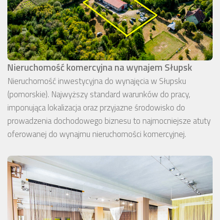
Nieruchomość komercyjna na wynajem Słupsk
Nieruchomość inwestycyjna do wynajęcia w Słupsku
(pomorskie). Najwyższy standard warunków do pracy,
imponująca lokalizacja oraz przyjazne środowisko do
prowadzenia dochodowego biznesu to najmocniejsze atuty
oferowanej do wynajmu nieruchomości komercyjnej.