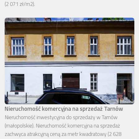
(2 071 zł/m2).
Nieruchomość komercyjna na sprzedaż Tarnów
Nieruchomość inwestycyjna do sprzedaży w Tarnów
(małopolskie). Nieruchomość komercyjna na sprzedaż
zachwyca atrakcyjną ceną za metr kwadratowy (2 628