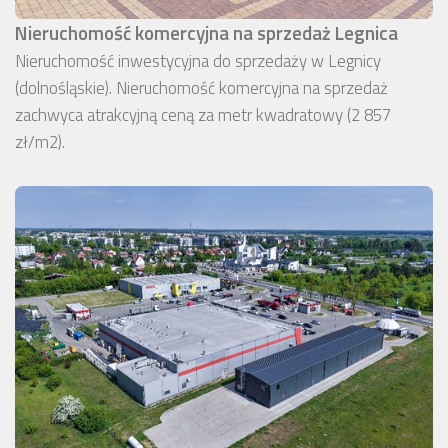
Nieruchomość komercyjna na sprzedaż Legnica
Nieruchomość inwestycyjna do sprzedaży w Legnicy
(dolnośląskie). Nieruchomość komercyjna na sprzedaż
zachwyca atrakcyjną ceną za metr kwadratowy (2 857
zł/m2).