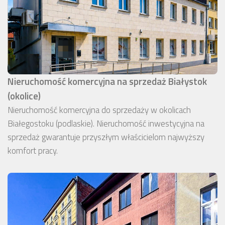
Nieruchomość komercyjna na sprzedaż Białystok
(okolice)
Nieruchomość komercyjna do sprzedaży w okolicach
Białegostoku (podlaskie). Nieruchomość inwestycyjna na
sprzedaż gwarantuje przyszłym właścicielom najwyższy
komfort pracy.