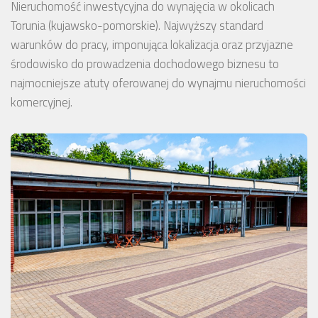
Nieruchomość inwestycyjna do wynajęcia w okolicach
Torunia (kujawsko-pomorskie). Najwyższy standard
warunków do pracy, imponująca lokalizacja oraz przyjazne
środowisko do prowadzenia dochodowego biznesu to
najmocniejsze atuty oferowanej do wynajmu nieruchomości
komercyjnej.