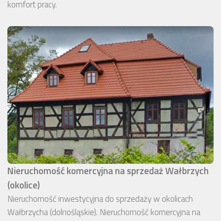
komfort pracy.
Nieruchomość komercyjna na sprzedaż Wałbrzych
(okolice)
Nieruchomość inwestycyjna do sprzedaży w okolicach
Wałbrzycha (dolnośląskie). Nieruchomość komercyjna na