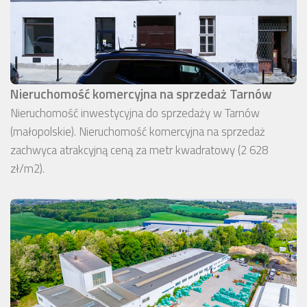
Nieruchomość komercyjna na sprzedaż Tarnów
Nieruchomość inwestycyjna do sprzedaży w Tarnów
(małopolskie). Nieruchomość komercyjna na sprzedaż
zachwyca atrakcyjną ceną za metr kwadratowy (2 628
zł/m2).