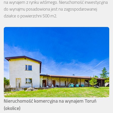
na wynajem z rynku wtórnego. Nieruchomość inwestycyjna
do wynajmu posadowiona jest na zagospodarowanej
działce o powierzchni 500 m2.
Nieruchomość komercyjna na wynajem Toruń
(okolice)