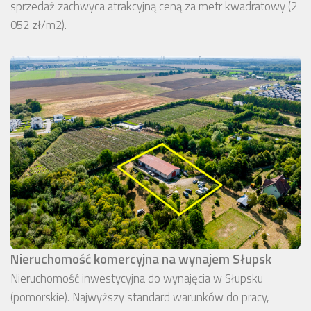
sprzedaż zachwyca atrakcyjną ceną za metr kwadratowy (2
052 zł/m2).
Nieruchomość komercyjna na wynajem Słupsk
Nieruchomość inwestycyjna do wynajęcia w Słupsku
(pomorskie). Najwyższy standard warunków do pracy,