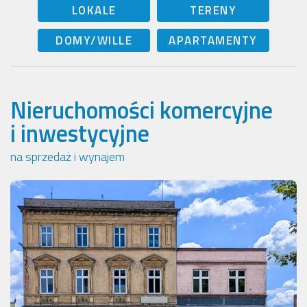
LOKALE
TERENY
DOMY/WILLE
APARTAMENTY
Nieruchomości komercyjne
i inwestycyjne
na sprzedaż i wynajem