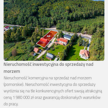
Nieruchomość inwestycyjna do sprzedaży nad
morzem
Nieruchomość komercyjna na sprzedaż nad morzem
(pomorskie). Nieruchomość inwestycyjna do sprzedaży
wyróżnia się na tle konkurencyjnych ofert swoją atrakcyjną
ceną 1 980 000 zł oraz gwarancją doskonałych warunków
do pracy.