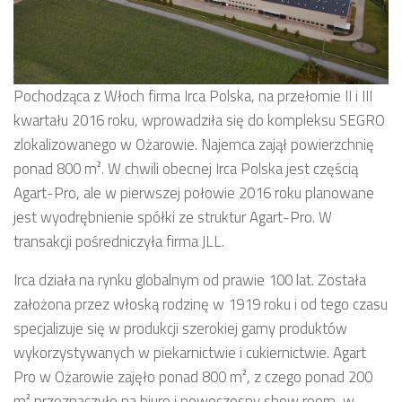
Pochodząca z Włoch firma Irca Polska, na przełomie II i III
kwartału 2016 roku, wprowadziła się do kompleksu SEGRO
zlokalizowanego w Ożarowie. Najemca zajął powierzchnię
ponad 800 m². W chwili obecnej Irca Polska jest częścią
Agart-Pro, ale w pierwszej połowie 2016 roku planowane
jest wyodrębnienie spółki ze struktur Agart-Pro. W
transakcji pośredniczyła firma JLL.
Irca działa na rynku globalnym od prawie 100 lat. Została
założona przez włoską rodzinę w 1919 roku i od tego czasu
specjalizuje się w produkcji szerokiej gamy produktów
wykorzystywanych w piekarnictwie i cukiernictwie. Agart
Pro w Ożarowie zajęło ponad 800 m², z czego ponad 200
m² przeznaczyło na biuro i nowoczesny show room, w