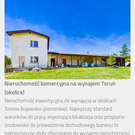
Nieruchomość komercyjna na wynajem Toruń
(okolice)
Nieruchomość inwestycyjna do wynajęcia w okolicach
Torunia (kujawsko-pomorskie). Najwyższy standard
warunków do pracy, imponująca lokalizacja oraz przyjazne
środowisko do prowadzenia dochodowego biznesu to
najmocniejsze atuty oferowanej do wynajmu nieruchomości