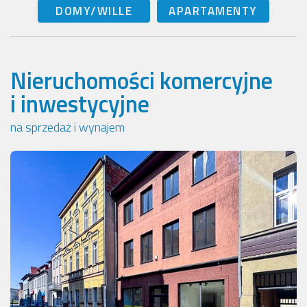
DOMY/WILLE
APARTAMENTY
Nieruchomości komercyjne
i inwestycyjne
na sprzedaż i wynajem