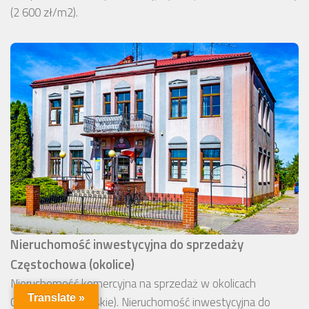
(2 600 zł/m2).
Nieruchomość inwestycyjna do sprzedaży
Częstochowa (okolice)
Nieruchomość komercyjna na sprzedaż w okolicach
Translate »
Częstochowy (śląskie). Nieruchomość inwestycyjna do