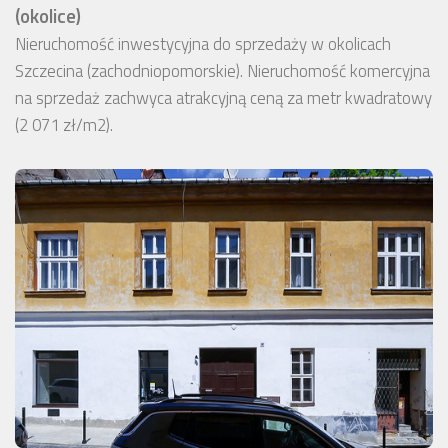
(okolice)
Nieruchomość inwestycyjna do sprzedaży w okolicach
Szczecina (zachodniopomorskie). Nieruchomość komercyjna
na sprzedaż zachwyca atrakcyjną ceną za metr kwadratowy
(2 071 zł/m2).