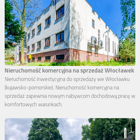
Nieruchomość komercyjna na sprzedaż Włocławek
Nieruchomość inwestycyjna do sprzedaży we Włocławku
(kujawsko-pomorskie). Nieruchomość komercyjna na
sprzedaż zapewnia nowym nabywcom dochodową pracę w
komfortowych warunkach.