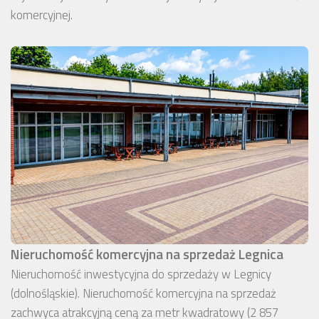
komercyjnej.
Nieruchomość komercyjna na sprzedaż Legnica
Nieruchomość inwestycyjna do sprzedaży w Legnicy
(dolnośląskie). Nieruchomość komercyjna na sprzedaż
zachwyca atrakcyjną ceną za metr kwadratowy (2 857