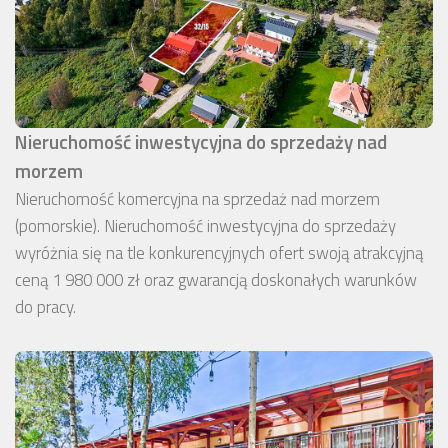
Nieruchomość inwestycyjna do sprzedaży nad
morzem
Nieruchomość komercyjna na sprzedaż nad morzem
(pomorskie). Nieruchomość inwestycyjna do sprzedaży
wyróżnia się na tle konkurencyjnych ofert swoją atrakcyjną
ceną 1 980 000 zł oraz gwarancją doskonałych warunków
do pracy.