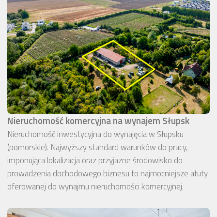
Nieruchomość komercyjna na wynajem Słupsk
Nieruchomość inwestycyjna do wynajęcia w Słupsku
(pomorskie). Najwyższy standard warunków do pracy,
imponująca lokalizacja oraz przyjazne środowisko do
prowadzenia dochodowego biznesu to najmocniejsze atuty
oferowanej do wynajmu nieruchomości komercyjnej.