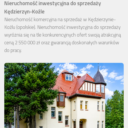
Nieruchomość inwestycyjna do sprzedaży
Kędzierzyn-Koźle
Nieruchomość komercyjna na sprzedaż w Kędzierzynie-
Koźlu (opolskie). Nieruchomość inwestycyjna do sprzedaży
wyróżnia się na tle konkurencyjnych ofert swoją atrakcyjną
ceną 2 550 000 zł oraz gwarancją doskonałych warunków
do pracy.