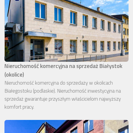
Nieruchomość komercyjna na sprzedaż Białystok
(okolice)
Nieruchomość komercyjna do sprzedaży w okolicach
Białegostoku (podlaskie). Nieruchomość inwestycyjna na
sprzedaż gwarantuje przyszłym właścicielom najwyższy
komfort pracy.