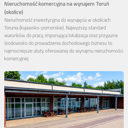
Nieruchomość komercyjna na wynajem Toruń
(okolice)
Nieruchomość inwestycyjna do wynajęcia w okolicach
Torunia (kujawsko-pomorskie). Najwyższy standard
warunków do pracy, imponująca lokalizacja oraz przyjazne
środowisko do prowadzenia dochodowego biznesu to
najmocniejsze atuty oferowanej do wynajmu nieruchomości
komercyjnej.