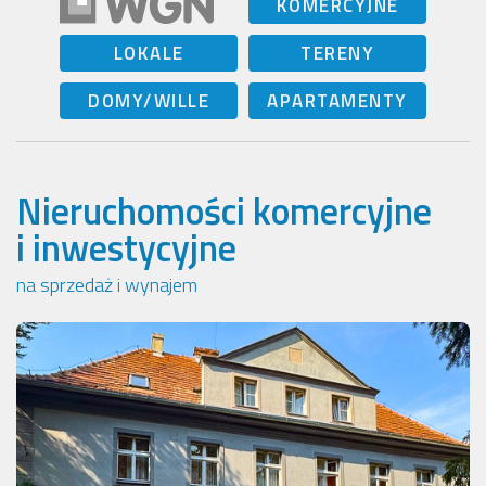
KOMERCYJNE
LOKALE
TERENY
DOMY/WILLE
APARTAMENTY
Nieruchomości komercyjne
i inwestycyjne
na sprzedaż i wynajem