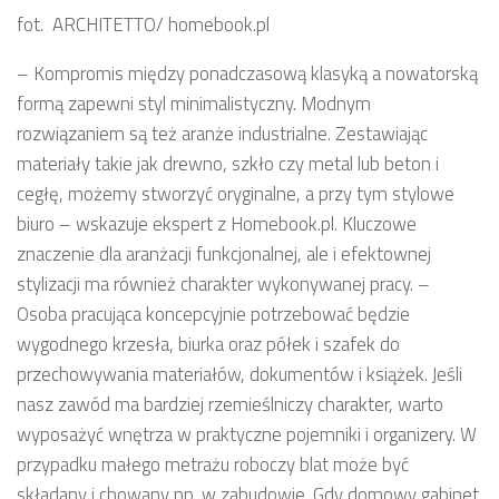
fot. ARCHITETTO/ homebook.pl
– Kompromis między ponadczasową klasyką a nowatorską
formą zapewni styl minimalistyczny. Modnym
rozwiązaniem są też aranże industrialne. Zestawiając
materiały takie jak drewno, szkło czy metal lub beton i
cegłę, możemy stworzyć oryginalne, a przy tym stylowe
biuro – wskazuje ekspert z Homebook.pl. Kluczowe
znaczenie dla aranżacji funkcjonalnej, ale i efektownej
stylizacji ma również charakter wykonywanej pracy. –
Osoba pracująca koncepcyjnie potrzebować będzie
wygodnego krzesła, biurka oraz półek i szafek do
przechowywania materiałów, dokumentów i książek. Jeśli
nasz zawód ma bardziej rzemieślniczy charakter, warto
wyposażyć wnętrza w praktyczne pojemniki i organizery. W
przypadku małego metrażu roboczy blat może być
składany i chowany np. w zabudowie. Gdy domowy gabinet