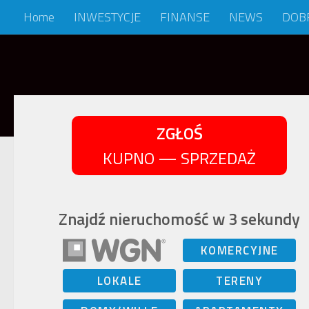
Home
INWESTYCJE
FINANSE
NEWS
DOB
Skip to content
ZGŁOŚ
KUPNO — SPRZEDAŻ
Znajdź nieruchomość w 3 sekundy
KOMERCYJNE
LOKALE
TERENY