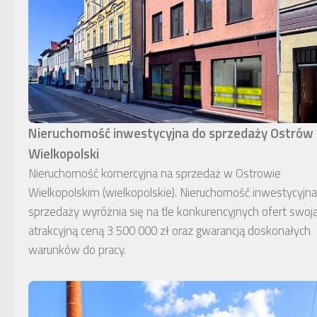
Nieruchomość inwestycyjna do sprzedaży Ostrów
Wielkopolski
Nieruchomość komercyjna na sprzedaż w Ostrowie
Wielkopolskim (wielkopolskie). Nieruchomość inwestycyjn
sprzedaży wyróżnia się na tle konkurencyjnych ofert swoj
atrakcyjną ceną 3 500 000 zł oraz gwarancją doskonałych
warunków do pracy.