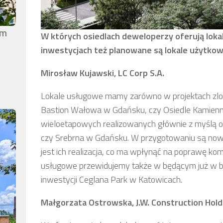
em
W których osiedlach deweloperzy oferują lokal
inwestycjach też planowane są lokale użytko
Mirosław Kujawski, LC Corp S.A.
Lokale usługowe mamy zarówno w projektach zlok
Bastion Wałowa w Gdańsku, czy Osiedle Kamienn
wieloetapowych realizowanych głównie z myślą o
czy Srebrna w Gdańsku. W przygotowaniu są nowe 
jest ich realizacja, co ma wpłynąć na poprawę ko
usługowe przewidujemy także w będącym już w 
inwestycji Ceglana Park w Katowicach.
Małgorzata Ostrowska, J.W. Construction Holdi