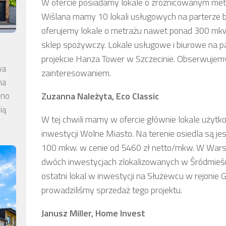
W ofercie posiadamy lokale o zróżnicowanym metr
Wiślana mamy 10 lokali usługowych na parterze bu
oferujemy lokale o metrażu nawet ponad 300 mkw., 
sklep spożywczy. Lokale usługowe i biurowe na 
projekcie Hanza Tower w Szczecinie. Obserwujemy,
wa
zainteresowaniem.
na
wno
Zuzanna Należyta, Eco Classic
ią
W tej chwili mamy w ofercie głównie lokale uży
inwestycji Wolne Miasto. Na terenie osiedla są j
100 mkw. w cenie od 5460 zł netto/mkw. W Wars
dwóch inwestycjach zlokalizowanych w Śródmieści
ostatni lokal w inwestycji na Służewcu w rejonie 
prowadziliśmy sprzedaż tego projektu.
Janusz Miller, Home Invest