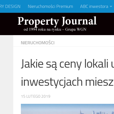
RY DESIGN
Nieruchomości Premium
ABC inwestora
NIERUCHOMOŚCI
Jakie są ceny lokal
inwestycjach mies
15 LUTEGO 2019