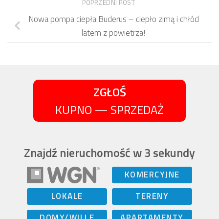
POPRZEDNI POST
Nowa pompa ciepła Buderus – ciepło zimą i chłód
latem z powietrza!
ZGŁOŚ
KUPNO — SPRZEDAŻ
Znajdź nieruchomość w 3 sekundy
KOMERCYJNE
LOKALE
TERENY
DOMY/WILLE
APARTAMENTY