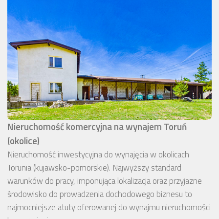
Nieruchomość komercyjna na wynajem Toruń
(okolice)
Nieruchomość inwestycyjna do wynajęcia w okolicach
Torunia (kujawsko-pomorskie). Najwyższy standard
warunków do pracy, imponująca lokalizacja oraz przyjazne
środowisko do prowadzenia dochodowego biznesu to
najmocniejsze atuty oferowanej do wynajmu nieruchomości