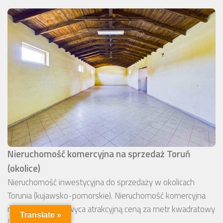
Nieruchomość komercyjna na sprzedaż Toruń
(okolice)
Nieruchomość inwestycyjna do sprzedaży w okolicach
Torunia (kujawsko-pomorskie). Nieruchomość komercyjna
na sprzedaż zachwyca atrakcyjną ceną za metr kwadratowy
Translate »
(2 600 zł/m2).