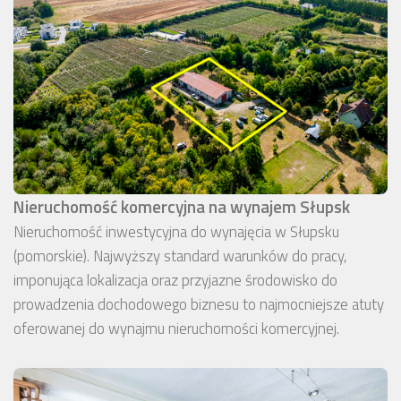
Nieruchomość komercyjna na wynajem Słupsk
Nieruchomość inwestycyjna do wynajęcia w Słupsku
(pomorskie). Najwyższy standard warunków do pracy,
imponująca lokalizacja oraz przyjazne środowisko do
prowadzenia dochodowego biznesu to najmocniejsze atuty
oferowanej do wynajmu nieruchomości komercyjnej.