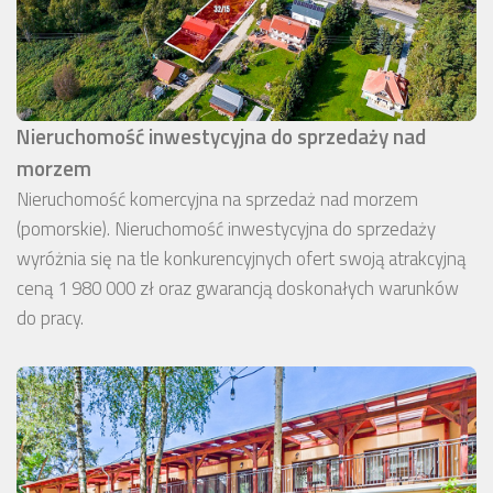
Nieruchomość inwestycyjna do sprzedaży nad
morzem
Nieruchomość komercyjna na sprzedaż nad morzem
(pomorskie). Nieruchomość inwestycyjna do sprzedaży
wyróżnia się na tle konkurencyjnych ofert swoją atrakcyjną
ceną 1 980 000 zł oraz gwarancją doskonałych warunków
do pracy.