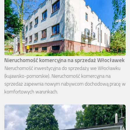
Nieruchomość komercyjna na sprzedaż Włocławek
Nieruchomość inwestycyjna do sprzedaży we Włocławku
(kujawsko-pomorskie). Nieruchomość komercyjna na
sprzedaż zapewnia nowym nabywcom dochodową pracę w
komfortowych warunkach.