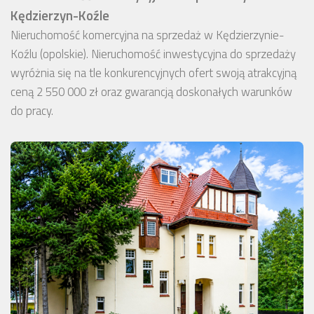
Kędzierzyn-Koźle
Nieruchomość komercyjna na sprzedaż w Kędzierzynie-
Koźlu (opolskie). Nieruchomość inwestycyjna do sprzedaży
wyróżnia się na tle konkurencyjnych ofert swoją atrakcyjną
ceną 2 550 000 zł oraz gwarancją doskonałych warunków
do pracy.