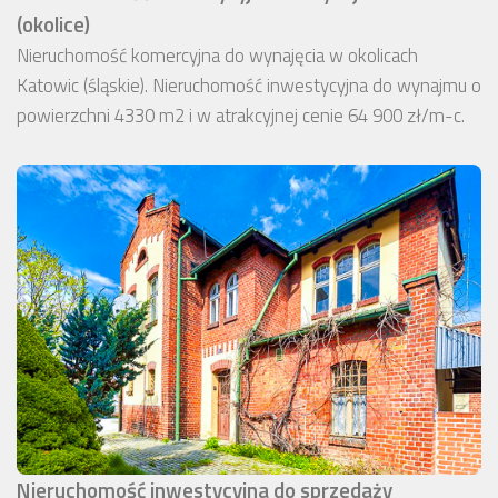
(okolice)
Nieruchomość komercyjna do wynajęcia w okolicach
Katowic (śląskie). Nieruchomość inwestycyjna do wynajmu o
powierzchni 4330 m2 i w atrakcyjnej cenie 64 900 zł/m-c.
Nieruchomość inwestycyjna do sprzedaży