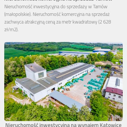
Nieruchomość inwestycyjna do sprzedaży w Tarnów
(małopolskie). Nieruchomość komercyjna na sprzedaż
zachwyca atrakcyjną ceną za metr kwadratowy (2 628
zł/m2).
Nieruchomość inwestycyjna na wynajem Katowice