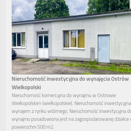
Nieruchomość inwestycyjna do wynajęcia Ostrów
Wielkopolski
Nieruchomość komercyjna do wynajmu w Ostrowie
Wielkopolskim (wielkopolskie). Nieruchomość inwestycyjna
wynajem z rynku wtórnego. Nieruchomość inwestycyjna d
wynajmu posadowiona jest na zagospodarowanej działce 
powierzchni 500 m2.