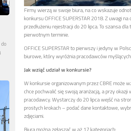
Firmy wierzą w swoje biura, na co wskazuje odno
konkursu OFFICE SUPERSTAR 2018. Z uwagi na du
przedłużeniu rejestracji do 20 lipca. To szansa dla
pierwotnym terminie.
a do
OFFICE SUPERSTAR to pierwszy i jedyny w Polsce
ą
biurowe, który wyróżnia pracodawców myślących
Jak wziąć udział w konkursie?
W konkursie organizowanym przez CBRE może wziąć
chce pochwalić się swoją aranżacją, a przy okazji
pracodawcy. Wystarczy do 20 lipca wejść na str
prostych krokach – podać dane kontaktowe, wybrać
zdjęciami.
Biura można zgłaszać w aż 17 kategoriach: