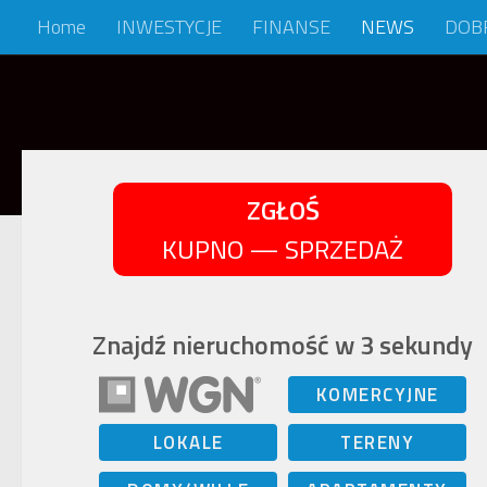
Home
INWESTYCJE
FINANSE
NEWS
DOB
Skip to content
ZGŁOŚ
KUPNO — SPRZEDAŻ
Znajdź nieruchomość w 3 sekundy
KOMERCYJNE
LOKALE
TERENY