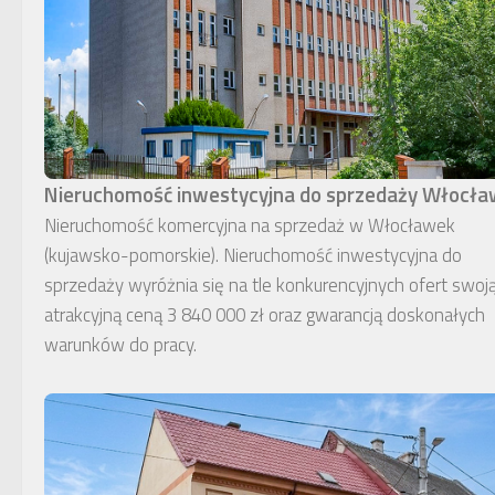
Nieruchomość inwestycyjna do sprzedaży Włocł
Nieruchomość komercyjna na sprzedaż w Włocławek
(kujawsko-pomorskie). Nieruchomość inwestycyjna do
sprzedaży wyróżnia się na tle konkurencyjnych ofert swoj
atrakcyjną ceną 3 840 000 zł oraz gwarancją doskonałych
warunków do pracy.