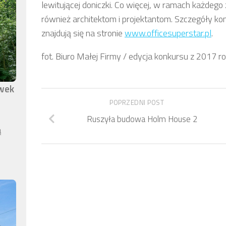
lewitującej doniczki. Co więcej, w ramach każdego
również architektom i projektantom. Szczegóły ko
znajdują się na stronie
www.officesuperstar.pl
.
fot. Biuro Małej Firmy / edycja konkursu z 2017 r
awek
POPRZEDNI POST
Ruszyła budowa Holm House 2
ą