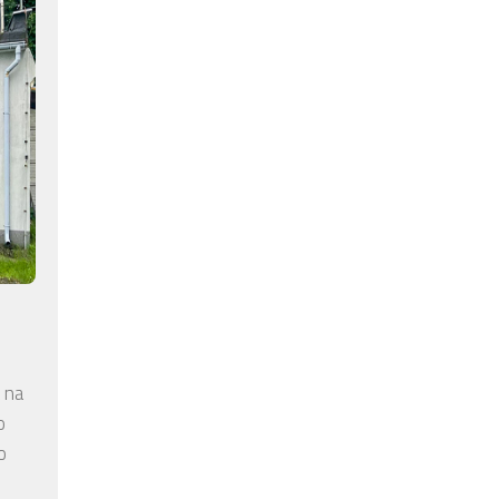
 na
o
o