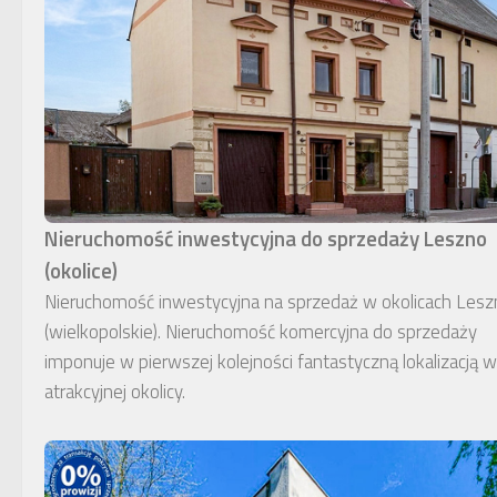
Nieruchomość inwestycyjna do sprzedaży Leszno
(okolice)
Nieruchomość inwestycyjna na sprzedaż w okolicach Lesz
(wielkopolskie). Nieruchomość komercyjna do sprzedaży
imponuje w pierwszej kolejności fantastyczną lokalizacją w
atrakcyjnej okolicy.