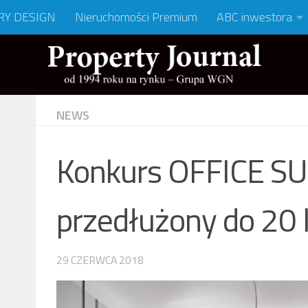
RY DESIGN
Nieruchomości Premium
ABC inwestora
NEWS
Konkurs OFFICE S
przedłużony do 20 l
29 CZERWCA 2018