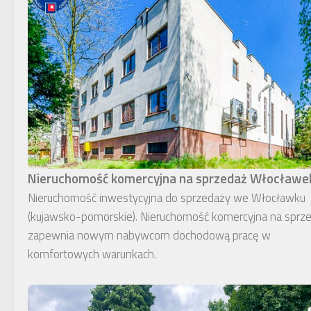
Nieruchomość komercyjna na sprzedaż Włocławe
Nieruchomość inwestycyjna do sprzedaży we Włocławku
(kujawsko-pomorskie). Nieruchomość komercyjna na sprz
zapewnia nowym nabywcom dochodową pracę w
komfortowych warunkach.