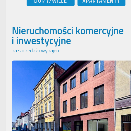
DOMY/WILLE
APARTAMENTY
Nieruchomości komercyjne
i inwestycyjne
na sprzedaż i wynajem