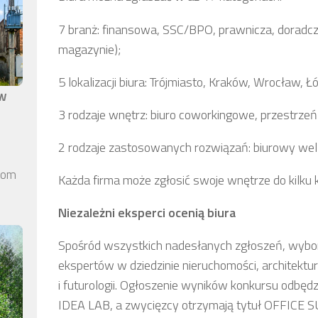
7 branż: finansowa, SSC/BPO, prawnicza, doradcza
magazynie);
5 lokalizacji biura: Trójmiasto, Kraków, Wrocław, Ł
aw
3 rodzaje wnętrz: biuro coworkingowe, przestrzeń 
2 rodzaje zastosowanych rozwiązań: biurowy welln
elom
Każda firma może zgłosić swoje wnętrze do kilku k
Niezależni eksperci ocenią biura
Spośród wszystkich nadesłanych zgłoszeń, wyboru
ekspertów w dziedzinie nieruchomości, architektu
i futurologii. Ogłoszenie wyników konkursu odbędz
IDEA LAB, a zwycięzcy otrzymają tytuł OFFICE 