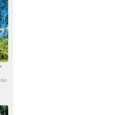
k
edaż