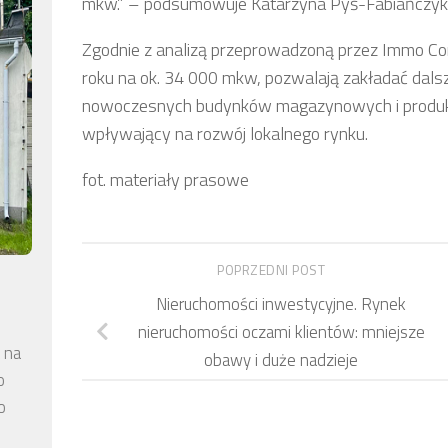
mkw.” – podsumowuje Katarzyna Pyś-Fabiańczyk
Zgodnie z analizą przeprowadzoną przez Immo C
roku na ok. 34 000 mkw, pozwalają zakładać dalsz
nowoczesnych budynków magazynowych i produkc
wpływający na rozwój lokalnego rynku.
fot. materiały prasowe
POPRZEDNI POST
Nieruchomości inwestycyjne. Rynek
nieruchomości oczami klientów: mniejsze
 na
obawy i duże nadzieje
o
o