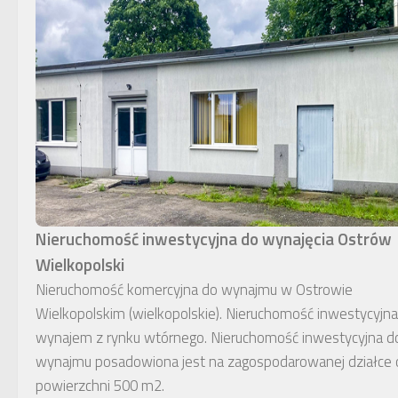
Nieruchomość inwestycyjna do wynajęcia Ostrów
Wielkopolski
Nieruchomość komercyjna do wynajmu w Ostrowie
Wielkopolskim (wielkopolskie). Nieruchomość inwestycyjna
wynajem z rynku wtórnego. Nieruchomość inwestycyjna d
wynajmu posadowiona jest na zagospodarowanej działce 
powierzchni 500 m2.