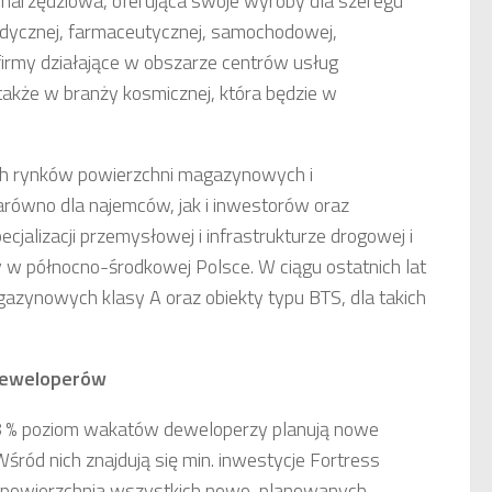
 narzędziowa, oferująca swoje wyroby dla szeregu
medycznej, farmaceutycznej, samochodowej,
firmy działające w obszarze centrów usług
także w branży kosmicznej, która będzie w
ych rynków powierzchni magazynowych i
arówno dla najemców, jak i inwestorów oraz
cjalizacji przemysłowej i infrastrukturze drogowej i
 w północno-środkowej Polsce. W ciągu ostatnich lat
ynowych klasy A oraz obiekty typu BTS, dla takich
deweloperów
,78 % poziom wakatów deweloperzy planują nowe
Wśród nich znajdują się min. inwestycje Fortress
a powierzchnia wszystkich nowo-planowanych