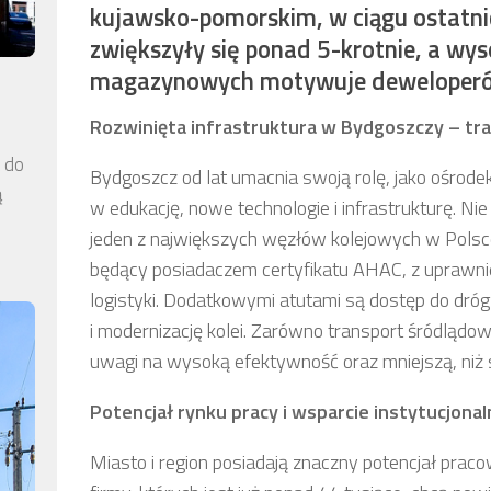
kujawsko-pomorskim, w ciągu ostatni
zwiększyły się ponad 5-krotnie, a wy
magazynowych motywuje deweloperów
Rozwinięta infrastruktura w Bydgoszczy – tra
a do
Bydgoszcz od lat umacnia swoją rolę, jako ośrod
ą
w edukację, nowe technologie i infrastrukturę. Ni
jeden z największych węzłów kolejowych w Polsc
będący posiadaczem certyfikatu AHAC, z uprawnie
logistyki. Dodatkowymi atutami są dostęp do dr
i modernizację kolei. Zarówno transport śródlądow
uwagi na wysoką efektywność oraz mniejszą, niż 
Potencjał rynku pracy i wsparcie instytucjona
Miasto i region posiadają znaczny potencjał prac