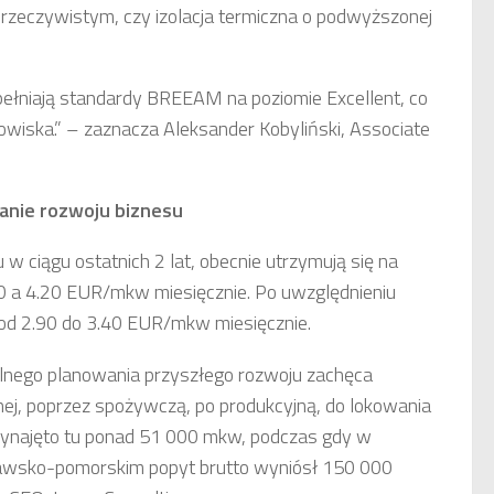
 rzeczywistym, czy izolacja termiczna o podwyższonej
pełniają standardy BREEAM na poziomie Excellent, co
dowiska.” – zaznacza Aleksander Kobyliński, Associate
anie rozwoju biznesu
 ciągu ostatnich 2 lat, obecnie utrzymują się na
30 a 4.20 EUR/mkw miesięcznie. Po uwzględnieniu
 od 2.90 do 3.40 EUR/mkw miesięcznie.
ilnego planowania przyszłego rozwoju zachęca
ej, poprzez spożywczą, po produkcyjną, do lokowania
wynajęto tu ponad 51 000 mkw, podczas gdy w
awsko-pomorskim popyt brutto wyniósł 150 000