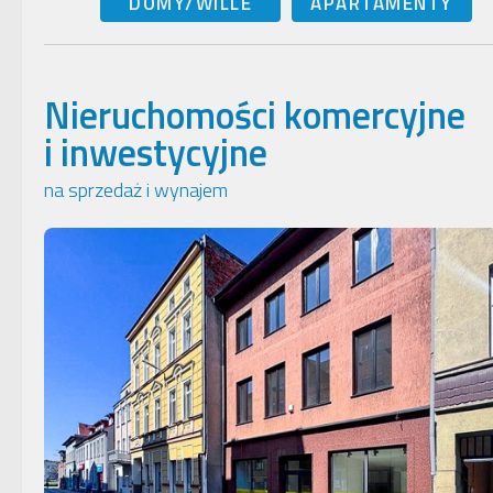
DOMY/WILLE
APARTAMENTY
Nieruchomości komercyjne
i inwestycyjne
na sprzedaż i wynajem