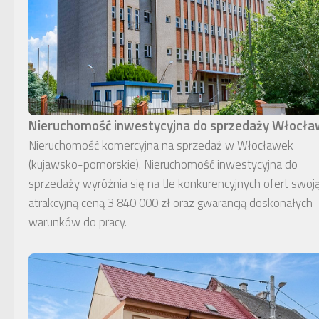
Nieruchomość inwestycyjna do sprzedaży Włocł
Nieruchomość komercyjna na sprzedaż w Włocławek
(kujawsko-pomorskie). Nieruchomość inwestycyjna do
sprzedaży wyróżnia się na tle konkurencyjnych ofert swoj
atrakcyjną ceną 3 840 000 zł oraz gwarancją doskonałych
warunków do pracy.