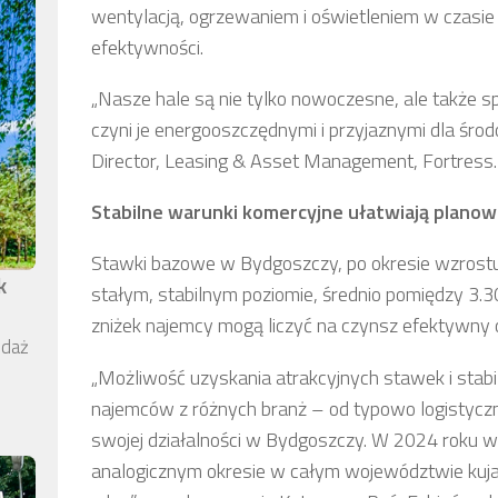
wentylacją, ogrzewaniem i oświetleniem w czasie
efektywności.
„Nasze hale są nie tylko nowoczesne, ale także s
czyni je energooszczędnymi i przyjaznymi dla śro
Director, Leasing & Asset Management, Fortress.
Stabilne warunki komercyjne ułatwiają planow
Stawki bazowe w Bydgoszczy, po okresie wzrostu w
k
stałym, stabilnym poziomie, średnio pomiędzy 3.
zniżek najemcy mogą liczyć na czynsz efektywny
edaż
„Możliwość uzyskania atrakcyjnych stawek i stab
najemców z różnych branż – od typowo logistyczn
swojej działalności w Bydgoszczy. W 2024 roku 
analogicznym okresie w całym województwie kuj