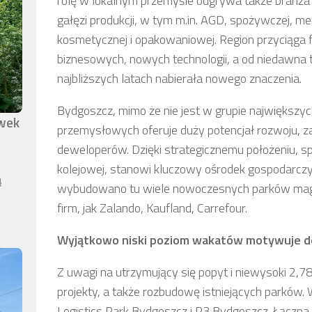
rolę w lokalnym przemyśle odgrywa także branża
gałęzi produkcji, w tym m.in. AGD, spożywczej, 
kosmetycznej i opakowaniowej. Region przyciąga 
biznesowych, nowych technologii, a od niedawna 
najbliższych latach nabierała nowego znaczenia.
Bydgoszcz, mimo że nie jest w grupie największ
awek
przemysłowych oferuje duży potencjał rozwoju, z
deweloperów. Dzięki strategicznemu położeniu, spe
kolejowej, stanowi kluczowy ośrodek gospodarczy
ą
wybudowano tu wiele nowoczesnych parków magaz
firm, jak Zalando, Kaufland, Carrefour.
Wyjątkowo niski poziom wakatów motywuje 
Z uwagi na utrzymujący się popyt i niewysoki 2
projekty, a także rozbudowę istniejących parków. 
Logistics Park Bydgoszcz i P3 Bydgoszcz. Łączn