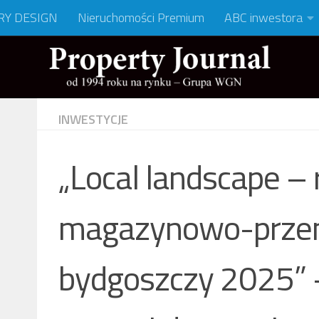
RY DESIGN
Nieruchomości Premium
ABC inwestora
INWESTYCJE
„Local landscape – 
magazynowo-prz
bydgoszczy 2025” –