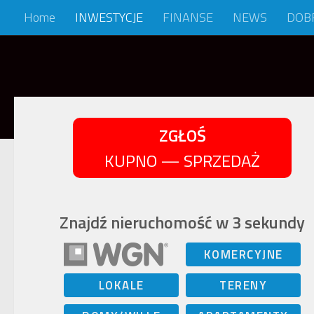
Home
INWESTYCJE
FINANSE
NEWS
DOB
Skip to content
ZGŁOŚ
KUPNO — SPRZEDAŻ
Znajdź nieruchomość w 3 sekundy
KOMERCYJNE
LOKALE
TERENY