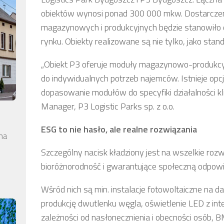
obiektów wynosi ponad 300 000 mkw. Dostarczen
magazynowych i produkcyjnych będzie stanowiło 
rynku. Obiekty realizowane są nie tylko, jako sta
„Obiekt P3 oferuje moduły magazynowo-produkcyj
do indywidualnych potrzeb najemców. Istnieje opcja
dopasowanie modułów do specyfiki działalności k
Manager, P3 Logistic Parks sp. z o.o.
ESG to nie hasło, ale realne rozwiązania
na
Szczególny nacisk kładziony jest na wszelkie roz
bioróżnorodność i gwarantujące społeczną odpowi
Wśród nich są min. instalacje fotowoltaiczne na d
produkcję dwutlenku węgla, oświetlenie LED z in
zależności od nasłonecznienia i obecności osób,