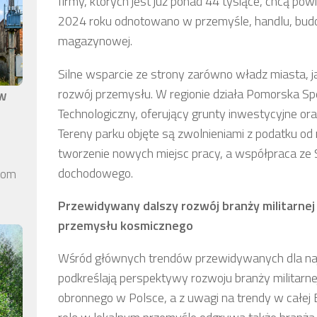
firmy, których jest już ponad 44 tysiące, chcą p
2024 roku odnotowano w przemyśle, handlu, budow
magazynowej.
Silne wsparcie ze strony zarówno władz miasta, j
rozwój przemysłu. W regionie działa Pomorska Sp
aw
Technologiczny, oferujący grunty inwestycyjne ora
Tereny parku objęte są zwolnieniami z podatku o
tworzenie nowych miejsc pracy, a współpraca ze 
dochodowego.
elom
Przewidywany dalszy rozwój branży militarnej
przemysłu kosmicznego
Wśród głównych trendów przewidywanych dla najb
podkreślają perspektywy rozwoju branży militarne
obronnego w Polsce, a z uwagi na trendy w całej 