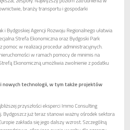
owiększać zespoły. Najwyższy poziom zatrudnienia w
nictwie, branży transportu i gospodarki
ak i Bydgoskiej Agencji Rozwoju Regionalnego ułatwia
ecjalna Strefa Ekonomiczna oraz Bydgoski Park
z pomoc w realizacji procedur administracyjnych.
d nieruchomości w ramach pomocy de minimis na
Strefą Ekonomiczną umożliwia zwolnienie z podatku
 i nowych technologii, w tym także projektów
liższej przyszłości eksperci Immo Consulting
j. Bydgoszcz już teraz stanowi ważny ośrodek sektora
Europie zakłada się jego dalszy wzrost. Szczególną