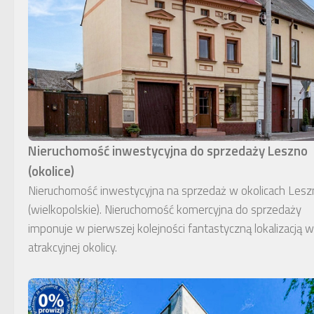
Nieruchomość inwestycyjna do sprzedaży Leszno
(okolice)
Nieruchomość inwestycyjna na sprzedaż w okolicach Lesz
(wielkopolskie). Nieruchomość komercyjna do sprzedaży
imponuje w pierwszej kolejności fantastyczną lokalizacją w
atrakcyjnej okolicy.