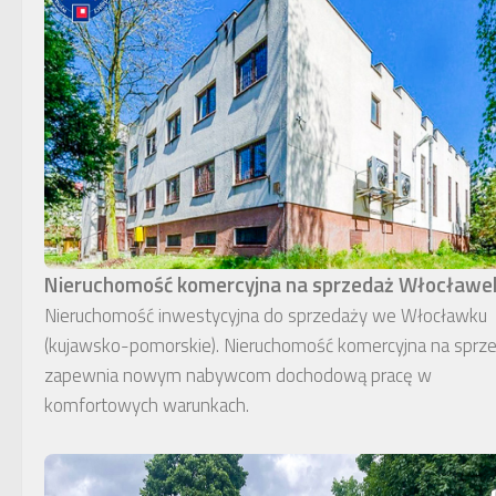
Nieruchomość komercyjna na sprzedaż Włocławe
Nieruchomość inwestycyjna do sprzedaży we Włocławku
(kujawsko-pomorskie). Nieruchomość komercyjna na sprz
zapewnia nowym nabywcom dochodową pracę w
komfortowych warunkach.