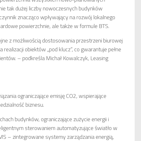
ie tak dużej liczby nowoczesnych budynków
czynnik znacząco wpływający na rozwój lokalnego
ndardowe powierzchnie, ale także w formule BTS.
ne z możliwością dostosowania przestrzeni biurowej
 realizacji obiektów „pod klucz”, co gwarantuje pełne
lientów. – podkreśla Michał Kowalczyk, Leasing
wiązania ograniczające emisję CO2, wspierające
edzialność biznesu.
achach budynków, ograniczające zużycie energii i
teligentnym sterowaniem automatyzujące światło w
 BMS – zintegrowane systemy zarządzania energią,