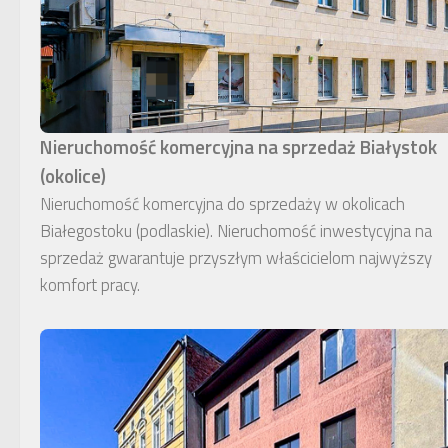
Nieruchomość komercyjna na sprzedaż Białystok
(okolice)
Nieruchomość komercyjna do sprzedaży w okolicach
Białegostoku (podlaskie). Nieruchomość inwestycyjna na
sprzedaż gwarantuje przyszłym właścicielom najwyższy
komfort pracy.