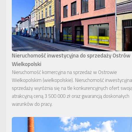
Nieruchomość inwestycyjna do sprzedaży Ostrów
Wielkopolski
Nieruchomość komercyjna na sprzedaż w Ostrowie
Wielkopolskim (wielkopolskie). Nieruchomość inwestycyjn
sprzedaży wyróżnia się na tle konkurencyjnych ofert swoj
atrakcyjną ceną 3 500 000 zł oraz gwarancją doskonałych
warunków do pracy.