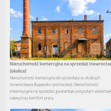
Nieruchomość komercyjna na sprzedaż Inowrocł
(okolice)
Nieruchomość komercyjna do sprzedaży w okolicach
Inowrocławia (kujawsko-pomorskie). Nieruchomość
inwestycyjna na sprzedaż gwarantuje przyszłym właścici
najwyższy komfort pracy.