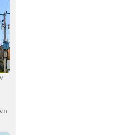
aw
elom