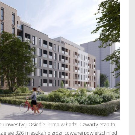
pu inwestycji Osiedle Primo w Łodzi. Czwarty etap to
zie się 326 mieszkań o zróżnicowanej powierzchni od