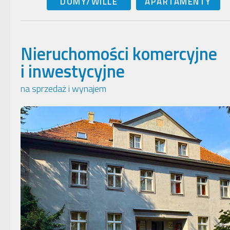
DOMY/WILLE
APARTAMENTY
Nieruchomości komercyjne
i inwestycyjne
na sprzedaż i wynajem