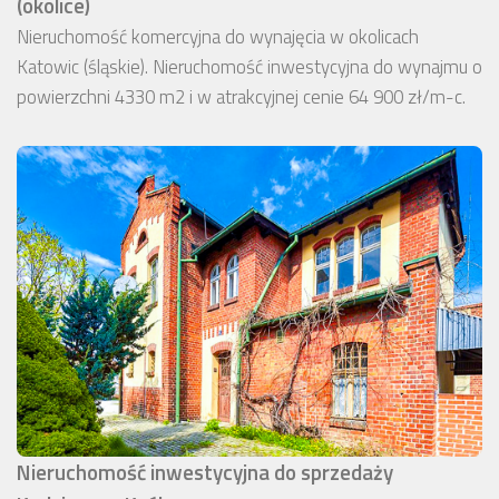
(okolice)
Nieruchomość komercyjna do wynajęcia w okolicach
Katowic (śląskie). Nieruchomość inwestycyjna do wynajmu o
powierzchni 4330 m2 i w atrakcyjnej cenie 64 900 zł/m-c.
Nieruchomość inwestycyjna do sprzedaży