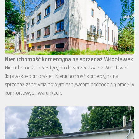
Nieruchomość komercyjna na sprzedaż Włocławek
Nieruchomość inwestycyjna do sprzedaży we Włocławku
(kujawsko-pomorskie). Nieruchomość komercyjna na
sprzedaż zapewnia nowym nabywcom dochodową pracę w
komfortowych warunkach.