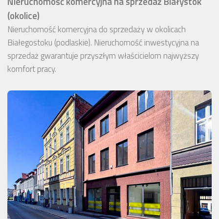
Nieruchomość komercyjna na sprzedaż Białystok
(okolice)
Nieruchomość komercyjna do sprzedaży w okolicach
Białegostoku (podlaskie). Nieruchomość inwestycyjna na
sprzedaż gwarantuje przyszłym właścicielom najwyższy
komfort pracy.