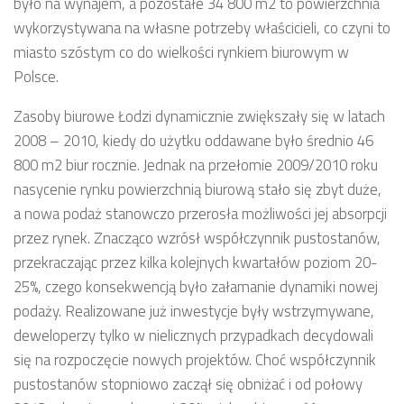
było na wynajem, a pozostałe 34 800 m2 to powierzchnia
wykorzystywana na własne potrzeby właścicieli, co czyni to
miasto szóstym co do wielkości rynkiem biurowym w
Polsce.
Zasoby biurowe Łodzi dynamicznie zwiększały się w latach
2008 – 2010, kiedy do użytku oddawane było średnio 46
800 m2 biur rocznie. Jednak na przełomie 2009/2010 roku
nasycenie rynku powierzchnią biurową stało się zbyt duże,
a nowa podaż stanowczo przerosła możliwości jej absorpcji
przez rynek. Znacząco wzrósł współczynnik pustostanów,
przekraczając przez kilka kolejnych kwartałów poziom 20-
25%, czego konsekwencją było załamanie dynamiki nowej
podaży. Realizowane już inwestycje były wstrzymywane,
deweloperzy tylko w nielicznych przypadkach decydowali
się na rozpoczęcie nowych projektów. Choć współczynnik
pustostanów stopniowo zaczął się obniżać i od połowy