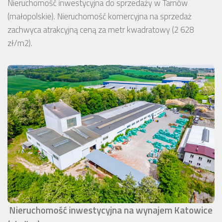
Nieruchomość inwestycyjna do sprzedaży w Tarnów
(małopolskie). Nieruchomość komercyjna na sprzedaż
zachwyca atrakcyjną ceną za metr kwadratowy (2 628
zł/m2).
Nieruchomość inwestycyjna na wynajem Katowice