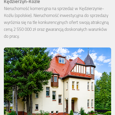
Kędzierzyn-Koźle
Nieruchomość komercyjna na sprzedaż w Kędzierzynie-
Koźlu (opolskie). Nieruchomość inwestycyjna do sprzedaży
wyróżnia się na tle konkurencyjnych ofert swoją atrakcyjną
ceną 2 550 000 zł oraz gwarancją doskonałych warunków
do pracy.