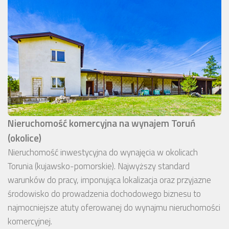
Nieruchomość komercyjna na wynajem Toruń
(okolice)
Nieruchomość inwestycyjna do wynajęcia w okolicach
Torunia (kujawsko-pomorskie). Najwyższy standard
warunków do pracy, imponująca lokalizacja oraz przyjazne
środowisko do prowadzenia dochodowego biznesu to
najmocniejsze atuty oferowanej do wynajmu nieruchomości
komercyjnej.