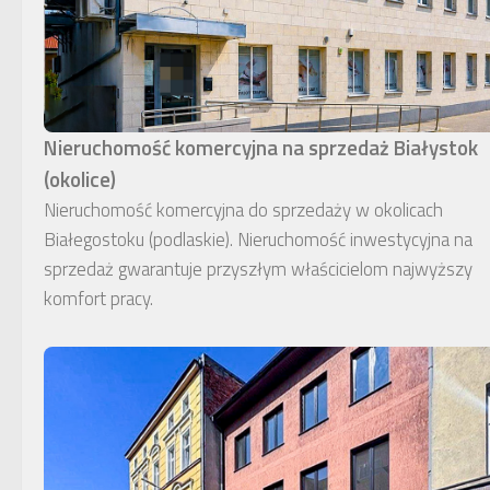
Nieruchomość komercyjna na sprzedaż Białystok
(okolice)
Nieruchomość komercyjna do sprzedaży w okolicach
Białegostoku (podlaskie). Nieruchomość inwestycyjna na
sprzedaż gwarantuje przyszłym właścicielom najwyższy
komfort pracy.