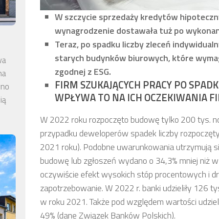
W szczycie sprzedaży kredytów hipotec
wynagrodzenie dostawała tuż po wykonanej
Teraz, po spadku liczby zleceń indywidual
starych budynków biurowych, które wymaga
wa
zgodnej z ESG.
na
FIRM SZUKAJĄCYCH PRACY PO SPADK
wno
WPŁYWA TO NA ICH OCZEKIWANIA F
ią
W 2022 roku rozpoczęto budowę tylko 200 tys. n
przypadku deweloperów spadek liczby rozpoczęty
2021 roku). Podobne uwarunkowania utrzymują si
budowę lub zgłoszeń wydano o 34,3% mniej niż w 
oczywiście efekt wysokich stóp procentowych i d
zapotrzebowanie. W 2022 r. banki udzieliły 126 t
w roku 2021. Także pod względem wartości udzie
49% (dane Związek Banków Polskich).