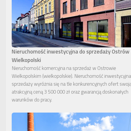
Nieruchomość inwestycyjna do sprzedaży Ostrów
Wielkopolski
Nieruchomość komercyjna na sprzedaż w Ostrowie
Wielkopolskim (wielkopolskie). Nieruchomość inwestycyjn
sprzedaży wyróżnia się na tle konkurencyjnych ofert swoj
atrakcyjną ceną 3 500 000 zł oraz gwarancją doskonałych
warunków do pracy.