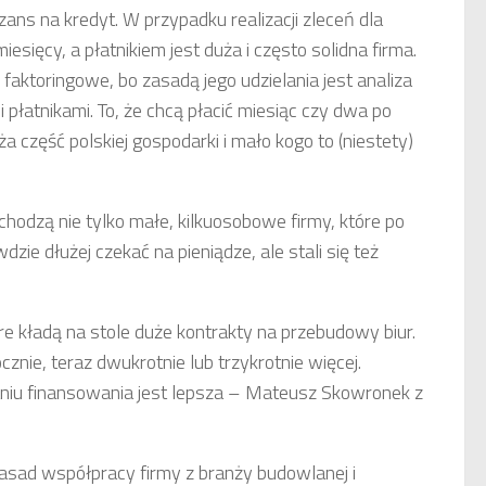
ns na kredyt. W przypadku realizacji zleceń dla
ięcy, a płatnikiem jest duża i często solidna firma.
faktoringowe, bo zasadą jego udzielania jest analiza
płatnikami. To, że chcą płacić miesiąc czy dwa po
ża część polskiej gospodarki i mało kogo to (niestety)
chodzą nie tylko małe, kilkuosobowe firmy, które po
dzie dłużej czekać na pieniądze, ale stali się też
tóre kładą na stole duże kontrakty na przebudowy biur.
cznie, teraz dwukrotnie lub trzykrotnie więcej.
waniu finansowania jest lepsza – Mateusz Skowronek z
asad współpracy firmy z branży budowlanej i