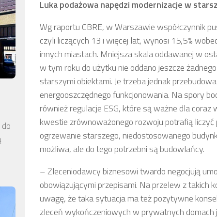
Luka podażowa napędzi modernizacje w stars
Wg raportu CBRE, w Warszawie współczynnik pus
czyli liczących 13 i więcej lat, wynosi 15,5% wob
innych miastach. Mniejsza skala oddawanej w ost
w tym roku do użytku nie oddano jeszcze żadneg
starszymi obiektami. Je trzeba jednak przebudować
energooszczędnego funkcjonowania. Na spory b
również regulacje ESG, które są ważne dla coraz w
kwestie zrównoważonego rozwoju potrafią liczyć p
a do
ogrzewanie starszego, niedostosowanego budynku 
ą
możliwa, ale do tego potrzebni są budowlańcy.
– Zleceniodawcy biznesowi twardo negocjują umow
obowiązującymi przepisami. Na przelew z takich k
uwagę, że taka sytuacja ma też pozytywne konse
zleceń wykończeniowych w prywatnych domach jes