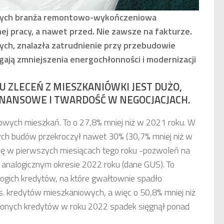
znych branża remontowo-wykończeniowa
 pracy, a nawet przed. Nie zawsze na fakturze.
nych, znalazła zatrudnienie przy przebudowie
ją zmniejszenia energochłonności i modernizacji
U ZLECEŃ Z MIESZKANIÓWKI JEST DUŻO,
INANSOWE I TWARDOŚĆ W NEGOCJACJACH.
owych mieszkań. To o 27,8% mniej niż w 2021 roku. W
ch budów przekroczył nawet 30% (30,7% mniej niż w
ę w pierwszych miesiącach tego roku -pozwoleń na
analogicznym okresie 2022 roku (dane GUS). To
rogich kredytów, na które gwałtownie spadło
ys. kredytów mieszkaniowych, a więc o 50,8% mniej niż
lonych kredytów w roku 2022 spadek sięgnął ponad