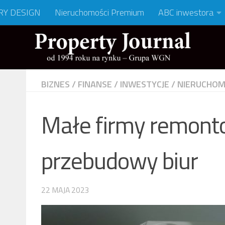
RY DESIGN
Nieruchomości Premium
ABC inwestora
BIZNES
/
FINANSE
/
INWESTYCJE
/
NIERUCHOM
Małe firmy remont
przebudowy biur
22 MAJA 2023