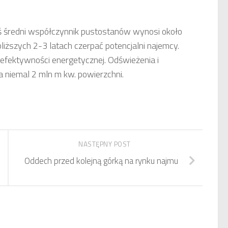
aś średni współczynnik pustostanów wynosi około
liższych 2-3 latach czerpać potencjalni najemcy.
u efektywności energetycznej. Odświeżenia i
iemal 2 mln m kw. powierzchni.
NASTĘPNY POST
Oddech przed kolejną górką na rynku najmu