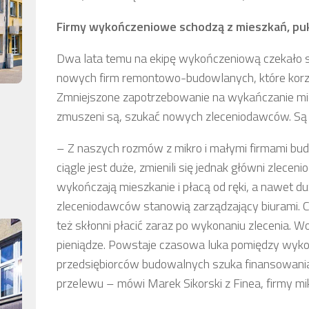
Firmy wykończeniowe schodzą z mieszkań, puk
Dwa lata temu na ekipę wykończeniową czekało się 
nowych firm remontowo-budowlanych, które korzys
Zmniejszone zapotrzebowanie na wykańczanie m
zmuszeni są, szukać nowych zleceniodawców. Są d
– Z naszych rozmów z mikro i małymi firmami bud
ciągle jest duże, zmienili się jednak główni zlece
wykończają mieszkanie i płacą od ręki, a nawet du
zleceniodawców stanowią zarządzający biurami. Ci 
też skłonni płacić zaraz po wykonaniu zlecenia. 
pieniądze. Powstaje czasowa luka pomiędzy wyko
przedsiębiorców budowalnych szuka finansowani
przelewu – mówi Marek Sikorski z Finea, firmy mi