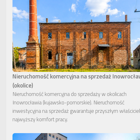
Nieruchomość komercyjna na sprzedaż Inowrocł
(okolice)
Nieruchomość komercyjna do sprzedaży w okolicach
Inowrocławia (kujawsko-pomorskie). Nieruchomość
inwestycyjna na sprzedaż gwarantuje przyszłym właścici
najwyższy komfort pracy.