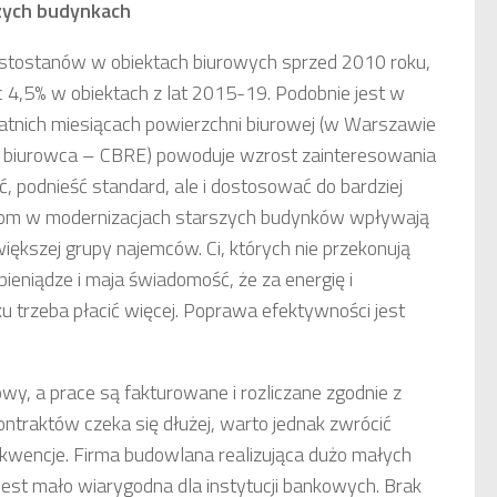
zych budynkach
tostanów w obiektach biurowych sprzed 2010 roku,
ec 4,5% w obiektach z lat 2015-19. Podobnie jest w
atnich miesiącach powierzchni biurowej (w Warszawie
o biurowca – CBRE) powoduje wzrost zainteresowania
, podnieść standard, ale i dostosować do bardziej
oom w modernizacjach starszych budynków wpływają
iększej grupy najemców. Ci, których nie przekonują
ieniądze i maja świadomość, że za energię i
trzeba płacić więcej. Poprawa efektywności jest
y, a prace są fakturowane i rozliczane zgodnie z
ontraktów czeka się dłużej, warto jednak zwrócić
kwencje. Firma budowlana realizująca dużo małych
t mało wiarygodna dla instytucji bankowych. Brak