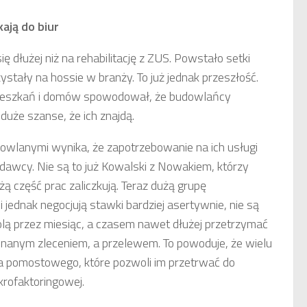
ają do biur
dłużej niż na rehabilitację z ZUS. Powstało setki
tały na hossie w branży. To już jednak przeszłość.
ieszkań i domów spowodował, że budowlańcy
uże szanse, że ich znajdą.
owlanymi wynika, że zapotrzebowanie na ich usługi
niodawcy. Nie są to już Kowalski z Nowakiem, którzy
żą część prac zaliczkują. Teraz dużą grupę
jednak negocjują stawki bardziej asertywnie, nie są
Wolą przez miesiąc, a czasem nawet dłużej przetrzymać
nanym zleceniem, a przelewem. To powoduje, że wielu
a pomostowego, które pozwoli im przetrwać do
krofaktoringowej.