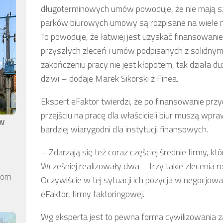
długoterminowych umów powoduje, że nie mają sza
parków biurowych umowy są rozpisane na wiele mies
To powoduje, że łatwiej jest uzyskać finansowanie 
przyszłych zleceń i umów podpisanych z solidnymi 
zakończeniu pracy nie jest kłopotem, tak działa du
dziwi – dodaje Marek Sikorski z Finea.
Ekspert eFaktor twierdzi, że po finansowanie przy
przejściu na pracę dla właścicieli biur muszą wpraw
aw
bardziej wiarygodni dla instytucji finansowych.
– Zdarzają się też coraz częściej średnie firmy, k
Wcześniej realizowały dwa – trzy takie zlecenia ro
elom
Oczywiście w tej sytuacji ich pozycja w negocjo
eFaktor, firmy faktoringowej.
Wg eksperta jest to pewna forma cywilizowania z