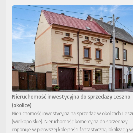
Nieruchomość inwestycyjna do sprzedaży Leszno
(okolice)
Nieruchomość inwestycyjna na sprzedaż w okolicach Lesz
(wielkopolskie). Nieruchomość komercyjna do sprzedaży
imponuje w pierwszej kolejności fantastyczną lokalizacją w