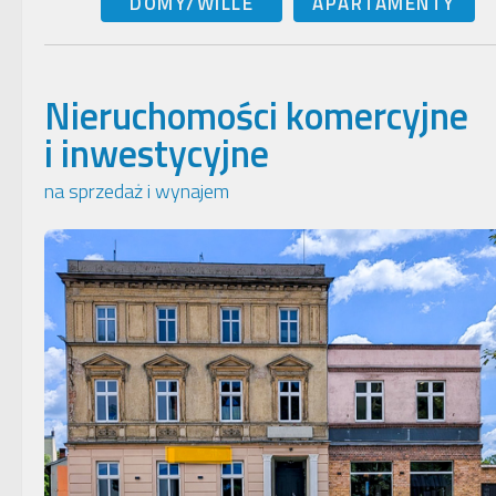
DOMY/WILLE
APARTAMENTY
Nieruchomości komercyjne
i inwestycyjne
na sprzedaż i wynajem