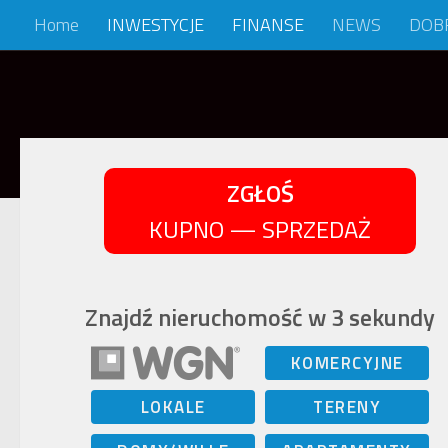
Home
INWESTYCJE
FINANSE
NEWS
DOB
Skip to content
ZGŁOŚ
KUPNO — SPRZEDAŻ
Znajdź nieruchomość w 3 sekundy
KOMERCYJNE
LOKALE
TERENY