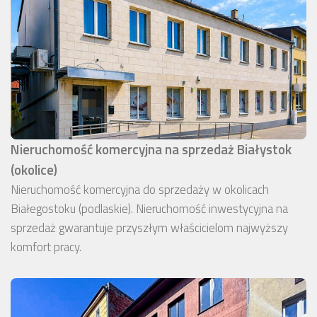
Nieruchomość komercyjna na sprzedaż Białystok
(okolice)
Nieruchomość komercyjna do sprzedaży w okolicach
Białegostoku (podlaskie). Nieruchomość inwestycyjna na
sprzedaż gwarantuje przyszłym właścicielom najwyższy
komfort pracy.