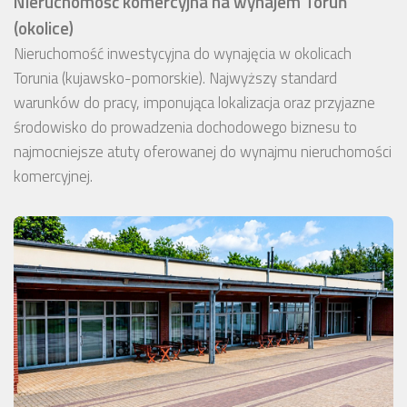
Nieruchomość komercyjna na wynajem Toruń
(okolice)
Nieruchomość inwestycyjna do wynajęcia w okolicach
Torunia (kujawsko-pomorskie). Najwyższy standard
warunków do pracy, imponująca lokalizacja oraz przyjazne
środowisko do prowadzenia dochodowego biznesu to
najmocniejsze atuty oferowanej do wynajmu nieruchomości
komercyjnej.