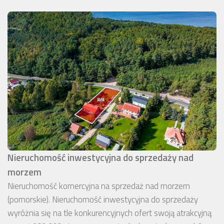
Nieruchomość inwestycyjna do sprzedaży nad
morzem
Nieruchomość komercyjna na sprzedaż nad morzem
(pomorskie). Nieruchomość inwestycyjna do sprzedaży
wyróżnia się na tle konkurencyjnych ofert swoją atrakcyjną