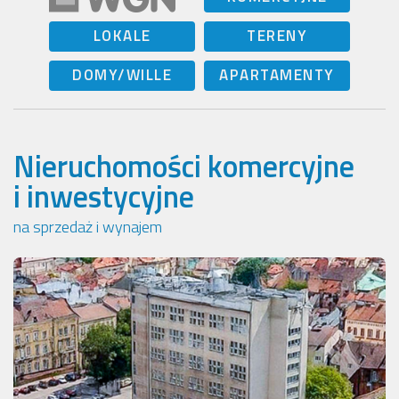
LOKALE
TERENY
DOMY/WILLE
APARTAMENTY
Nieruchomości komercyjne
i inwestycyjne
na sprzedaż i wynajem