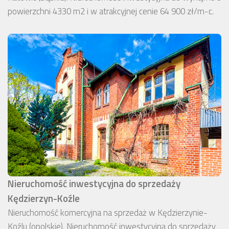
powierzchni 4330 m2 i w atrakcyjnej cenie 64 900 zł/m-c.
Nieruchomość inwestycyjna do sprzedaży
Kędzierzyn-Koźle
Nieruchomość komercyjna na sprzedaż w Kędzierzynie-
Koźlu (opolskie). Nieruchomość inwestycyjna do sprzedaży