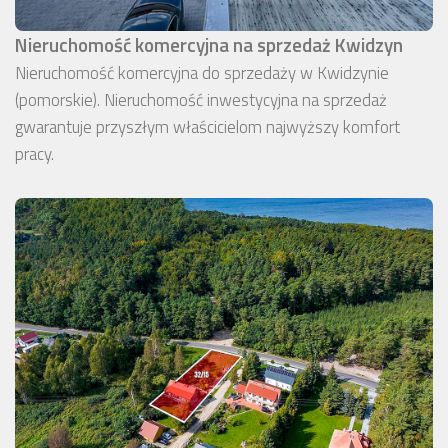
Nieruchomość komercyjna na sprzedaż Kwidzyn
Nieruchomość komercyjna do sprzedaży w Kwidzynie
(pomorskie). Nieruchomość inwestycyjna na sprzedaż
gwarantuje przyszłym właścicielom najwyższy komfort
pracy.