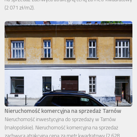
(2 071 zł/m2).
Nieruchomość komercyjna na sprzedaż Tarnów
Nieruchomość inwestycyjna do sprzedaży w Tarnów
(małopolskie). Nieruchomość komercyjna na sprzedaż
zachwyca atrakcyjną ceną za metr kwadratowy (2 628