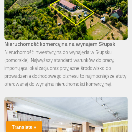
Nieruchomość komercyjna na wynajem Słupsk
Nieruchomość inwestycyjna do wynajęcia w Słupsku
(pomorskie). Najwyższy standard warunków do pracy,
imponująca lokalizacja oraz przyjazne środowisko do
prowadzenia dochodowego biznesu to najmocniejsze atuty
oferowanej do wynajmu nieruchomości komercyjnej.
Translate »