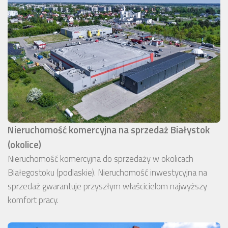
Nieruchomość komercyjna na sprzedaż Białystok
(okolice)
Nieruchomość komercyjna do sprzedaży w okolicach
Białegostoku (podlaskie). Nieruchomość inwestycyjna na
sprzedaż gwarantuje przyszłym właścicielom najwyższy
komfort pracy.