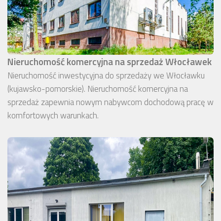
Nieruchomość komercyjna na sprzedaż Włocławek
Nieruchomość inwestycyjna do sprzedaży we Włocławku
(kujawsko-pomorskie). Nieruchomość komercyjna na
sprzedaż zapewnia nowym nabywcom dochodową pracę w
komfortowych warunkach.