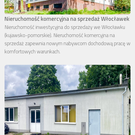
Nieruchomość komercyjna na sprzedaż Włocławek
Nieruchomość inwestycyjna do sprzedaży we Włocławku
(kujawsko-pomorskie). Nieruchomość komercyjna na
sprzedaż zapewnia nowym nabywcom dochodową pracę w
komfortowych warunkach.