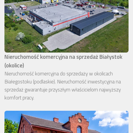
Nieruchomość komercyjna na sprzedaż Białystok
(okolice)
Nieruchomość komercyjna do sprzedaży w okolicach
Białegostoku (podlaskie). Nieruchomość inwestycyjna na
sprzedaż gwarantuje przyszłym właścicielom najwyższy
komfort pracy.