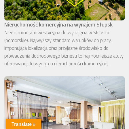
Nieruchomość komercyjna na wynajem Słupsk
Nieruchomość inwestycyjna do wynajęcia w Słupsku
(pomorskie). Najwyższy standard warunków do pracy,
imponująca lokalizacja oraz przyjazne środowisko do
prowadzenia dochodowego biznesu to najmocniejsze atuty
oferowanej do wynajmu nieruchomości komercyjnej.
Translate »