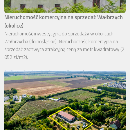
Nieruchomość komercyjna na sprzedaż Wałbrzych
(okolice)
Nieruchomość inwestycyjna do sprzedaży w okolicach
Wałbrzycha (dolnośląskie). Nieruchomość komercyjna na
sprzedaż zachwyca atrakcyjną ceną za metr kwadratowy (2
052 zł/m2).