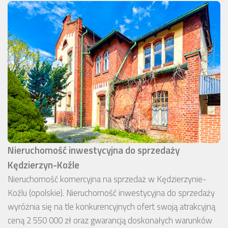
Nieruchomość inwestycyjna do sprzedaży
Kędzierzyn-Koźle
Nieruchomość komercyjna na sprzedaż w Kędzierzynie-
Koźlu (opolskie). Nieruchomość inwestycyjna do sprzedaży
wyróżnia się na tle konkurencyjnych ofert swoją atrakcyjną
ceną 2 550 000 zł oraz gwarancją doskonałych warunków