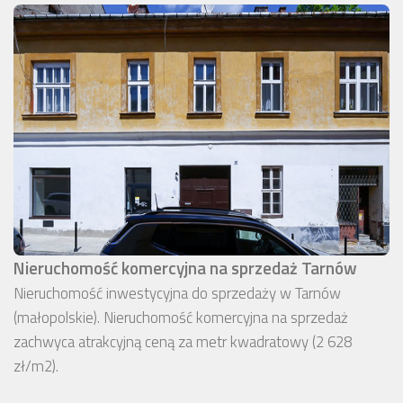
Nieruchomość komercyjna na sprzedaż Tarnów
Nieruchomość inwestycyjna do sprzedaży w Tarnów
(małopolskie). Nieruchomość komercyjna na sprzedaż
zachwyca atrakcyjną ceną za metr kwadratowy (2 628
zł/m2).