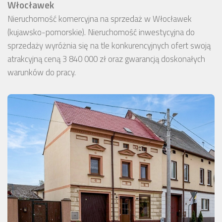
Włocławek
Nieruchomość komercyjna na sprzedaż w Włocławek
(kujawsko-pomorskie). Nieruchomość inwestycyjna do
sprzedaży wyróżnia się na tle konkurencyjnych ofert swoją
atrakcyjną ceną 3 840 000 zł oraz gwarancją doskonałych
warunków do pracy.