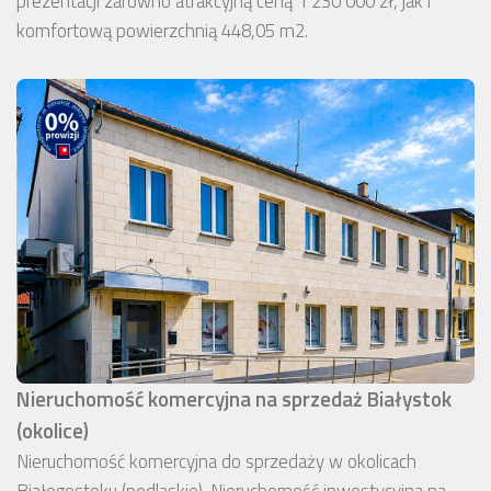
prezentacji zarówno atrakcyjną ceną 1 230 000 zł, jak i
komfortową powierzchnią 448,05 m2.
Nieruchomość komercyjna na sprzedaż Białystok
(okolice)
Nieruchomość komercyjna do sprzedaży w okolicach