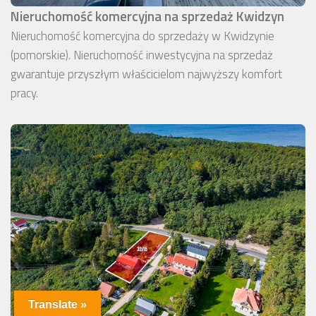
Nieruchomość komercyjna na sprzedaż Kwidzyn
Nieruchomość komercyjna do sprzedaży w Kwidzynie
(pomorskie). Nieruchomość inwestycyjna na sprzedaż
gwarantuje przyszłym właścicielom najwyższy komfort
pracy.
Translate »