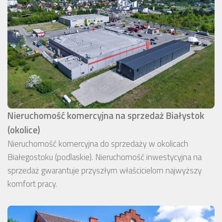
Nieruchomość komercyjna na sprzedaż Białystok
(okolice)
Nieruchomość komercyjna do sprzedaży w okolicach
Białegostoku (podlaskie). Nieruchomość inwestycyjna na
sprzedaż gwarantuje przyszłym właścicielom najwyższy
komfort pracy.