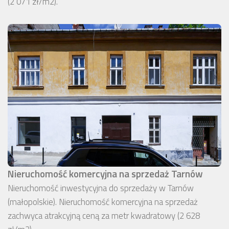
(2 071 zł/m2).
Nieruchomość komercyjna na sprzedaż Tarnów
Nieruchomość inwestycyjna do sprzedaży w Tarnów
(małopolskie). Nieruchomość komercyjna na sprzedaż
zachwyca atrakcyjną ceną za metr kwadratowy (2 628