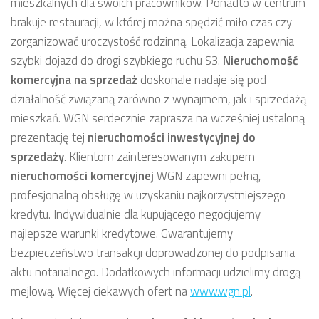
mieszkalnych dla swoich pracowników. Ponadto w centrum
brakuje restauracji, w której można spędzić miło czas czy
zorganizować uroczystość rodzinną. Lokalizacja zapewnia
szybki dojazd do drogi szybkiego ruchu S3.
Nieruchomość
komercyjna
na sprzedaż
doskonale nadaje się pod
działalność związaną zarówno z wynajmem, jak i sprzedażą
mieszkań. WGN serdecznie zaprasza na wcześniej ustaloną
prezentację tej
nieruchomości inwestycyjnej
do
sprzedaży
. Klientom zainteresowanym zakupem
nieruchomości komercyjnej
WGN zapewni pełną,
profesjonalną obsługę w uzyskaniu najkorzystniejszego
kredytu. Indywidualnie dla kupującego negocjujemy
najlepsze warunki kredytowe. Gwarantujemy
bezpieczeństwo transakcji doprowadzonej do podpisania
aktu notarialnego. Dodatkowych informacji udzielimy drogą
mejlową. Więcej ciekawych ofert na
www.wgn.pl
.