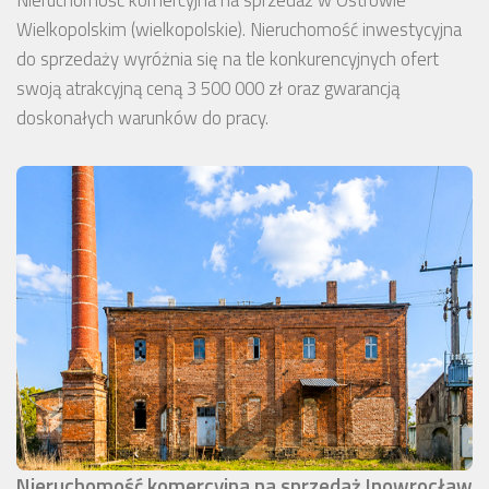
Nieruchomość komercyjna na sprzedaż w Ostrowie
Wielkopolskim (wielkopolskie). Nieruchomość inwestycyjna
do sprzedaży wyróżnia się na tle konkurencyjnych ofert
swoją atrakcyjną ceną 3 500 000 zł oraz gwarancją
doskonałych warunków do pracy.
Nieruchomość komercyjna na sprzedaż Inowrocław