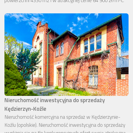
powierzchni 4330 m2 i w atrakcyjnej cenie 64 900 zł/m-c.
Nieruchomość inwestycyjna do sprzedaży
Kędzierzyn-Koźle
Nieruchomość komercyjna na sprzedaż w Kędzierzynie-
Koźlu (opolskie). Nieruchomość inwestycyjna do sprzedaży