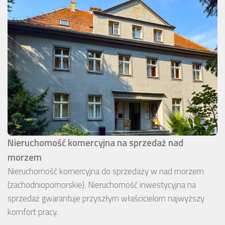
Nieruchomość komercyjna na sprzedaż nad
morzem
Nieruchomość komercyjna do sprzedaży w nad morzem
(zachodniopomorskie). Nieruchomość inwestycyjna na
sprzedaż gwarantuje przyszłym właścicielom najwyższy
komfort pracy.