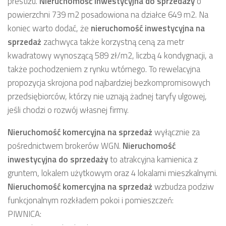
prestiżu.
Nieruchomość inwestycyjna
do sprzedaży
o
powierzchni 739 m2 posadowiona na działce 649 m2. Na
koniec warto dodać, że
nieruchomość inwestycyjna
na
sprzedaż
zachwyca także korzystną ceną za metr
kwadratowy wynoszącą 589 zł/m2, liczbą 4 kondygnacji, a
także pochodzeniem z rynku wtórnego. To rewelacyjna
propozycja skrojona pod najbardziej bezkompromisowych
przedsiębiorców, którzy nie uznają żadnej taryfy ulgowej,
jeśli chodzi o rozwój własnej firmy.
Nieruchomość komercyjna
na sprzedaż
wyłącznie za
pośrednictwem brokerów WGN.
Nieruchomość
inwestycyjna
do sprzedaży
to atrakcyjna kamienica z
gruntem, lokalem użytkowym oraz 4 lokalami mieszkalnymi.
Nieruchomość komercyjna
na sprzedaż
wzbudza podziw
funkcjonalnym rozkładem pokoi i pomieszczeń:
PIWNICA: