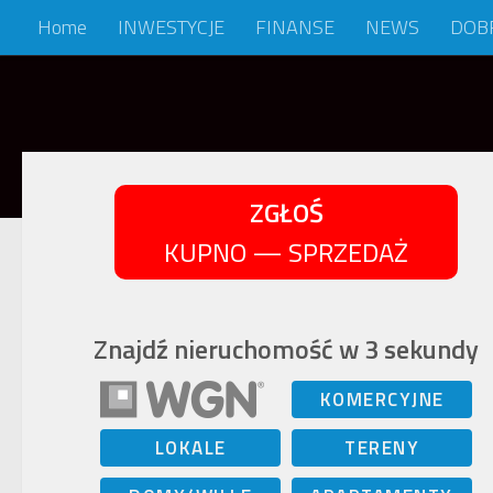
Home
INWESTYCJE
FINANSE
NEWS
DOB
Skip to content
ZGŁOŚ
KUPNO — SPRZEDAŻ
Znajdź nieruchomość w 3 sekundy
KOMERCYJNE
LOKALE
TERENY