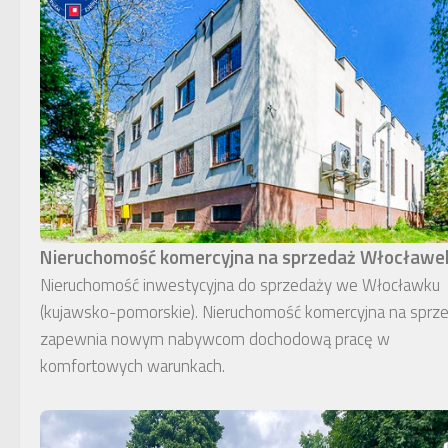
Nieruchomość komercyjna na sprzedaż Włocławe
Nieruchomość inwestycyjna do sprzedaży we Włocławku
(kujawsko-pomorskie). Nieruchomość komercyjna na sprz
zapewnia nowym nabywcom dochodową pracę w
komfortowych warunkach.