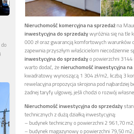
Nieruchomość komercyjna
na sprzedaż
na Maur
inwestycyjna
do sprzedaży
wyróżnia się na tle 
000 zł
oraz gwarancją komfortowych warunków d
a do
zapewnia przyszłym właścicielom niecodziennie s
ą
inwestycyjna
do sprzedaży
o powierzchni 3144
warto dodać, że
nieruchomość inwestycyjna
na
kwadratowy wynoszącą 1 304 zł/m2, liczbą 3 kond
rewelacyjna propozycja skrojona pod najbardziej
żadnej taryfy ulgowej, jeśli chodzi o rozwój własnej
Nieruchomość inwestycyjna
do sprzedaży
stan
technicznych z dużą działką inwestycyjną:
– budynek techniczny o powierzchni 2 961,70 m2
– budynek magazynowy o powierzchni 79,50 m2;