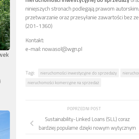
niniejszych stronach podlegają prawom autorskim.
przetwarzanie oraz przesyłanie zawartości bez z
(201-1360)
Kontakt:
e-mail: nowasol@wgn.pl
awek
Tagi:
nieruchomości inwestycyjne do sprzedaży
nierucho
ą
nieruchomości komercyjne na sprzedaż
POPRZEDNI POST
Sustainability-Linked Loans (SLL) coraz
bardziej popularne dzięki nowym wytycznym