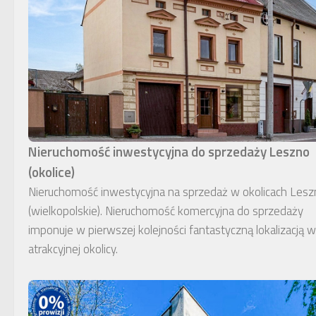
Nieruchomość inwestycyjna do sprzedaży Leszno
(okolice)
Nieruchomość inwestycyjna na sprzedaż w okolicach Lesz
(wielkopolskie). Nieruchomość komercyjna do sprzedaży
imponuje w pierwszej kolejności fantastyczną lokalizacją w
atrakcyjnej okolicy.