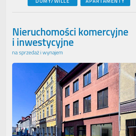
DOMY/WILLE
APARTAMENTY
Nieruchomości komercyjne
i inwestycyjne
na sprzedaż i wynajem