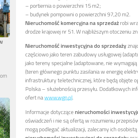
– portiernia o powierzchni 15 m2;
– budynek pompowni o powierzchni 97,20 m2.
N
ieruchomość komercyjna
na sprzedaż
robi wra
drodze krajowej nr 51. W najbliższym otoczeniu zna
aw
Nieruchomość inwestycyjna
do sprzedaży
znaj
częściowo jako teren zabudowy usługowej (adapt
jako tereny specjalne (adaptowane, nie wymagają 
(teren głównego punktu zasilania w energię elektr
elom
infrastruktury teletechnicznej, które będą obję
Polska – służebnością przesyłu. Dodatkowych inf
ofert na
www.wgn.pl
.
Informacje dotyczące
nieruchomości inwestycyj
oświadczeń i nie są ofertą w rozumieniu przepisó
mogą podlegać aktualizacji, zalecamy ich osobistą 
nieruchomości inwestycyjnej
do sprzedaży
oraz