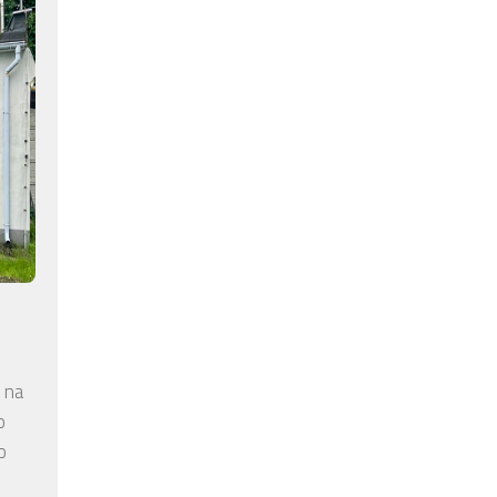
 na
o
o