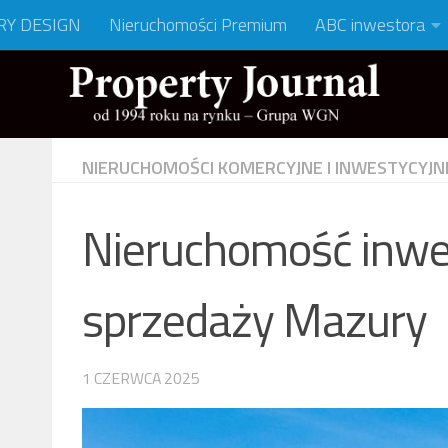
RY DESIGN
Nieruchomości Premium
ABC inwestora
NIERUCHOMOŚCI KOMERCYJNE I INWESTYCYJN
Nieruchomość inwe
sprzedaży Mazury
1 CZERWCA 2025