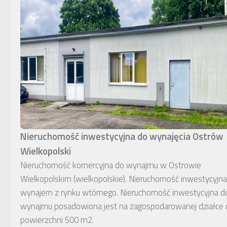
Nieruchomość inwestycyjna do wynajęcia Ostrów
Wielkopolski
Nieruchomość komercyjna do wynajmu w Ostrowie
Wielkopolskim (wielkopolskie). Nieruchomość inwestycyjna
wynajem z rynku wtórnego. Nieruchomość inwestycyjna d
wynajmu posadowiona jest na zagospodarowanej działce 
powierzchni 500 m2.