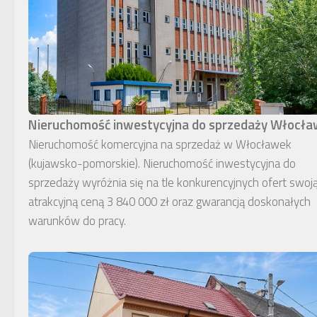
Nieruchomość inwestycyjna do sprzedaży Włocł
Nieruchomość komercyjna na sprzedaż w Włocławek
(kujawsko-pomorskie). Nieruchomość inwestycyjna do
sprzedaży wyróżnia się na tle konkurencyjnych ofert swoj
atrakcyjną ceną 3 840 000 zł oraz gwarancją doskonałych
warunków do pracy.