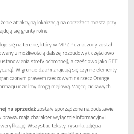
żenie atrakcyjną lokalizacją na obrzeżach miasta przy
jdują się grunty rolne.
duje się na terenie, który w MPZP oznaczony został
owany z możliwością dalszej rozbudowy), częściowo
ustanowienia strefy ochronnej), a częściowo jako BEE
yczną). W gruncie działki znajdują się czynne elementy
te ograniczonym prawem rzeczowym na rzecz Orange
ormacji udzielimy drogą mejlową. Więcej ciekawych
nej
na sprzedaż
zostały sporządzone na podstawie
w prawa, mają charakter wyłącznie informacyjny i
weryfikację. Wszystkie teksty, rysunki, zdjęcia
 wszystkie inne informacje opublikowane na