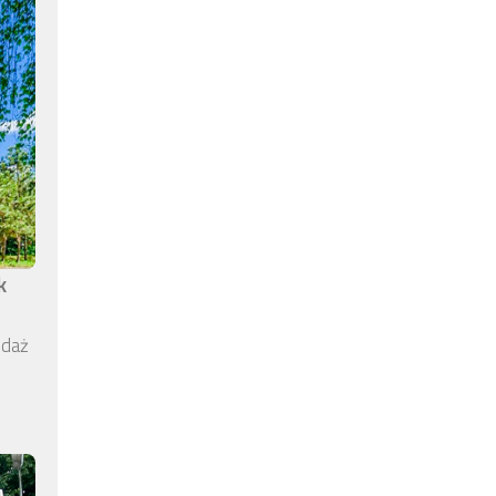
k
edaż