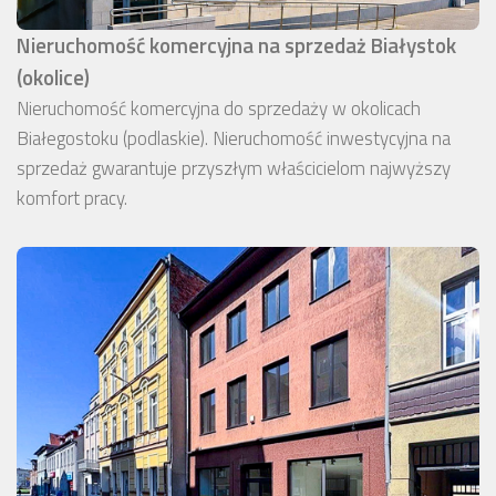
Nieruchomość komercyjna na sprzedaż Białystok
(okolice)
Nieruchomość komercyjna do sprzedaży w okolicach
Białegostoku (podlaskie). Nieruchomość inwestycyjna na
sprzedaż gwarantuje przyszłym właścicielom najwyższy
komfort pracy.