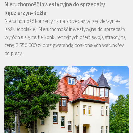
Nieruchomość inwestycyjna do sprzedaży
Kędzierzyn-Koźle
Nieruchomość komercyjna na sprzedaż w Kędzierzynie-
Koźlu (opolskie). Nieruchomość inwestycyjna do sprzedaży
wyróżnia się na tle konkurencyjnych ofert swoją atrakcyjną
ceną 2 550 000 zł oraz gwarancją doskonałych warunków
do pracy.