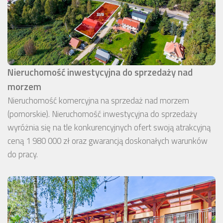
Nieruchomość inwestycyjna do sprzedaży nad
morzem
Nieruchomość komercyjna na sprzedaż nad morzem
(pomorskie). Nieruchomość inwestycyjna do sprzedaży
wyróżnia się na tle konkurencyjnych ofert swoją atrakcyjną
ceną 1 980 000 zł oraz gwarancją doskonałych warunków
do pracy.