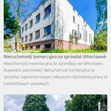
Nieruchomość komercyjna na sprzedaż Włocławek
Nieruchomość inwestycyjna do sprzedaży we Włocławku
(kujawsko-pomorskie). Nieruchomość komercyjna na
sprzedaż zapewnia nowym nabywcom dochodową pracę w
komfortowych warunkach.