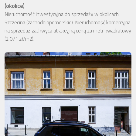
(okolice)
Nieruchomość inwestycyjna do sprzedaży w okolicach
Szczecina (zachodniopomorskie). Nieruchomość komercyjna
na sprzedaż zachwyca atrakcyjną ceną za metr kwadratowy
(2 071 zł/m2).