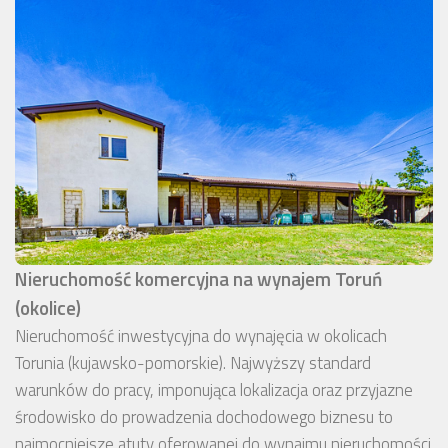
Nieruchomość komercyjna na wynajem Toruń
(okolice)
Nieruchomość inwestycyjna do wynajęcia w okolicach
Torunia (kujawsko-pomorskie). Najwyższy standard
warunków do pracy, imponująca lokalizacja oraz przyjazne
środowisko do prowadzenia dochodowego biznesu to
najmocniejsze atuty oferowanej do wynajmu nieruchomości