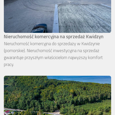
Nieruchomość komercyjna na sprzedaż Kwidzyn
Nieruchomość komercyjna do sprzedaży w Kwidzynie
(pomorskie). Nieruchomość inwestycyjna na sprzedaż
gwarantuje przyszłym właścicielom najwyższy komfort
pracy.