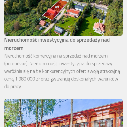
Nieruchomość inwestycyjna do sprzedaży nad
morzem
Nieruchomość komercyjna na sprzedaż nad morzem
(pomorskie). Nieruchomość inwestycyjna do sprzedaży
wyróżnia się na tle konkurencyjnych ofert swoją atrakcyjną
ceną 1 980 000 zł oraz gwarancją doskonałych warunków
do pracy.