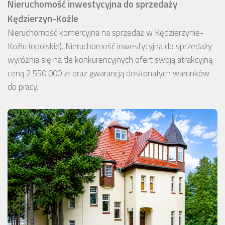
Nieruchomość inwestycyjna do sprzedaży
Kędzierzyn-Koźle
Nieruchomość komercyjna na sprzedaż w Kędzierzynie-
Koźlu (opolskie). Nieruchomość inwestycyjna do sprzedaży
wyróżnia się na tle konkurencyjnych ofert swoją atrakcyjną
ceną 2 550 000 zł oraz gwarancją doskonałych warunków
do pracy.