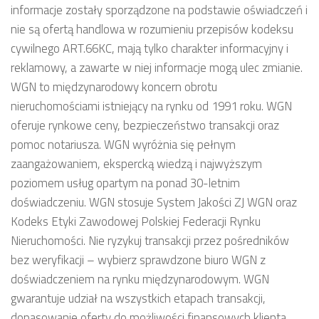
informacje zostały sporządzone na podstawie oświadczeń i
nie są ofertą handlowa w rozumieniu przepisów kodeksu
cywilnego ART.66KC, mają tylko charakter informacyjny i
reklamowy, a zawarte w niej informacje mogą ulec zmianie.
WGN to międzynarodowy koncern obrotu
nieruchomościami istniejący na rynku od 1991 roku. WGN
oferuje rynkowe ceny, bezpieczeństwo transakcji oraz
pomoc notariusza. WGN wyróżnia się pełnym
zaangażowaniem, ekspercką wiedzą i najwyższym
poziomem usług opartym na ponad 30-letnim
doświadczeniu. WGN stosuje System Jakości ZJ WGN oraz
Kodeks Etyki Zawodowej Polskiej Federacji Rynku
Nieruchomości. Nie ryzykuj transakcji przez pośredników
bez weryfikacji – wybierz sprawdzone biuro WGN z
doświadczeniem na rynku międzynarodowym. WGN
gwarantuje udział na wszystkich etapach transakcji,
dopasowanie oferty do możliwości finansowych klienta,