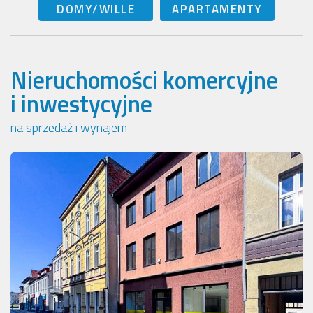
DOMY/WILLE
APARTAMENTY
Nieruchomości komercyjne
i inwestycyjne
na sprzedaż i wynajem