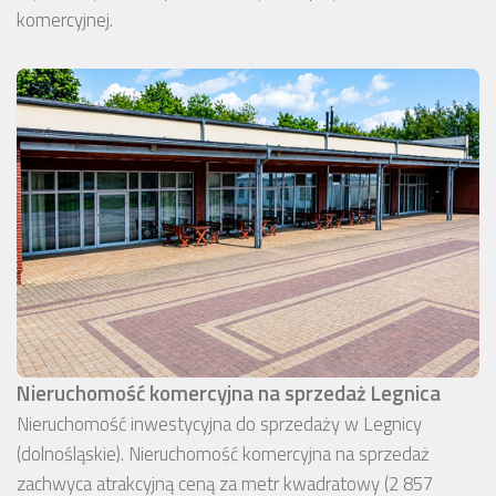
komercyjnej.
Nieruchomość komercyjna na sprzedaż Legnica
Nieruchomość inwestycyjna do sprzedaży w Legnicy
(dolnośląskie). Nieruchomość komercyjna na sprzedaż
zachwyca atrakcyjną ceną za metr kwadratowy (2 857