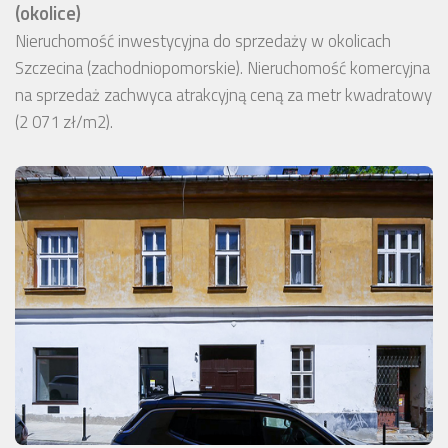
(okolice)
Nieruchomość inwestycyjna do sprzedaży w okolicach
Szczecina (zachodniopomorskie). Nieruchomość komercyjna
na sprzedaż zachwyca atrakcyjną ceną za metr kwadratowy
(2 071 zł/m2).