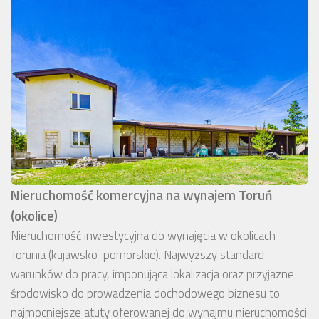
Nieruchomość komercyjna na wynajem Toruń
(okolice)
Nieruchomość inwestycyjna do wynajęcia w okolicach
Torunia (kujawsko-pomorskie). Najwyższy standard
warunków do pracy, imponująca lokalizacja oraz przyjazne
środowisko do prowadzenia dochodowego biznesu to
najmocniejsze atuty oferowanej do wynajmu nieruchomości