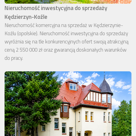
Nieruchomość inwestycyjna do sprzedaży
Kędzierzyn-Koźle
Nieruchomość komercyjna na sprzedaż w Kędzierzynie-
Koźlu (opolskie). Nieruchomość inwestycyjna do sprzedaży
wyróżnia się na tle konkurencyjnych ofert swoją atrakcyjną
ceną 2 550 000 zł oraz gwarancją doskonałych warunków
do pracy.