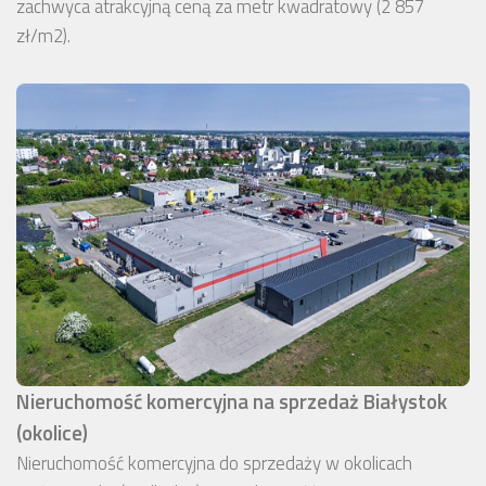
zachwyca atrakcyjną ceną za metr kwadratowy (2 857
zł/m2).
Nieruchomość komercyjna na sprzedaż Białystok
(okolice)
Nieruchomość komercyjna do sprzedaży w okolicach