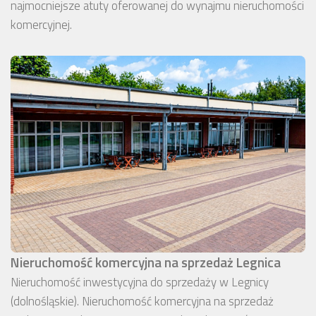
najmocniejsze atuty oferowanej do wynajmu nieruchomości
komercyjnej.
Nieruchomość komercyjna na sprzedaż Legnica
Nieruchomość inwestycyjna do sprzedaży w Legnicy
(dolnośląskie). Nieruchomość komercyjna na sprzedaż