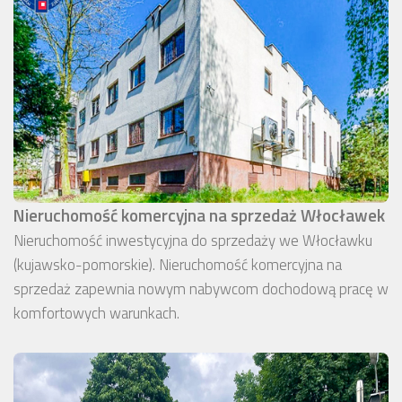
Nieruchomość komercyjna na sprzedaż Włocławek
Nieruchomość inwestycyjna do sprzedaży we Włocławku
(kujawsko-pomorskie). Nieruchomość komercyjna na
sprzedaż zapewnia nowym nabywcom dochodową pracę w
komfortowych warunkach.