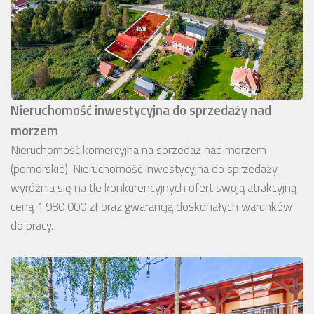
Nieruchomość inwestycyjna do sprzedaży nad
morzem
Nieruchomość komercyjna na sprzedaż nad morzem
(pomorskie). Nieruchomość inwestycyjna do sprzedaży
wyróżnia się na tle konkurencyjnych ofert swoją atrakcyjną
ceną 1 980 000 zł oraz gwarancją doskonałych warunków
do pracy.