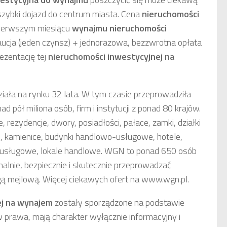
 szybki dojazd do centrum miasta. Cena
nieruchomości
pierwszym miesiącu
wynajmu
nieruchomości
ucja (jeden czynsz) + jednorazowa, bezzwrotna opłata
ezentację tej
nieruchomości inwestycyjnej
na
ziała na rynku 32 lata. W tym czasie przeprowadziła
ad pół miliona osób, firm i instytucji z ponad 80 krajów.
 rezydencje, dwory, posiadłości, pałace, zamki, działki
, kamienice, budynki handlowo-usługowe, hotele,
e usługowe, lokale handlowe. WGN to ponad 650 osób
nalnie, bezpiecznie i skutecznie przeprowadzać
gą mejlową. Więcej ciekawych ofert na www.wgn.pl.
j
na wynajem
zostały sporządzone na podstawie
w prawa, mają charakter wyłącznie informacyjny i