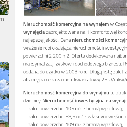
em
Nieruchomość komercyjna
na wynajem
w Często
wynajęcia
zaprojektowana na 1 komfortowej kond
najlepszej jakości. Cena
nieruchomości komercyj
wrażenie robi okalająca nieruchomość inwestycyj
powierzchni 2 200 m2. Oferta dedykowana najbar
maksymalizacji zysków i dochodowego biznesu. R
oddana do użytku w 2003 roku. Długą listę zalet
atrakcyjna cena za metr kwadratowy 25 zł/mkw/
Nieruchomość komercyjna
do wynajmu
to atra
dzielnicy.
Nieruchomość inwestycyjna
na wynaj
– hali o powierzchni 105 m2 z bramą wjazdową;
– hali o powierzchni 88,5 m2 z własnym wejściem
– hali o powierzchni 109 m2 z bramą wjazdową;