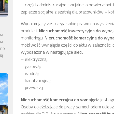
– części administracyjno-socjalnej o powierzchni
zaplecze socjalne z szatnią dla pracowników + kot
Wynajmujący zastrzega sobie prawo do wyrażenia
produkcji.
Nieruchomość inwestycyjna
do wynaj
wa
monitoringu.
Nieruchomość komercyjna
do wyn
na
możliwość wynajęcia części obiektu w zależności 
wno
wyposażona w następujące sieci:
ią
– elektryczną;
– gazową;
– wodną;
– kanalizacyjną;
– grzewczą.
Nieruchomość komercyjna do
wynajęcia
jest og
Osoby dojeżdżające do pracy samochodem ucieszy 
parking dla TIR-ów z naczepą.
Nieruchomość inw