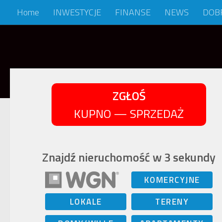
Home
INWESTYCJE
FINANSE
NEWS
DOB
Skip to content
ZGŁOŚ
KUPNO — SPRZEDAŻ
Znajdź nieruchomość w 3 sekundy
KOMERCYJNE
LOKALE
TERENY