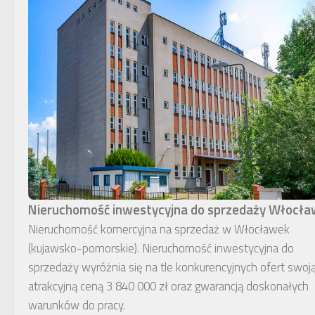
Nieruchomość inwestycyjna do sprzedaży Włocł
Nieruchomość komercyjna na sprzedaż w Włocławek
(kujawsko-pomorskie). Nieruchomość inwestycyjna do
sprzedaży wyróżnia się na tle konkurencyjnych ofert swoj
atrakcyjną ceną 3 840 000 zł oraz gwarancją doskonałych
warunków do pracy.