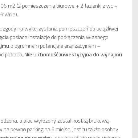
 106 m2 (2 pomieszczenia biurowe + 2 łazienki z wc +
łownia).
 zgody na wykorzystania pomieszczeń do uciążliwej
ęcia
posiada instalację do podłączenia własnego
ajmu
o ogromnym potencjale aranżacyjnym –
od potrzeb.
Nieruchomość inwestycyjna
do wynajmu
rodzona, a plac wyłożony został kostką brukową.
na pewno parking na 6 miejsc. Jest tu także osobny
estycyjna
do wynajmu
poszczycić się może ciekawą