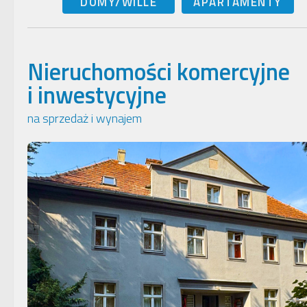
DOMY/WILLE
APARTAMENTY
Nieruchomości komercyjne
i inwestycyjne
na sprzedaż i wynajem