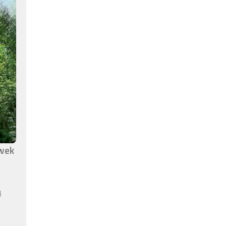
awek
ą