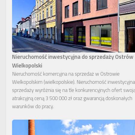
Nieruchomość inwestycyjna do sprzedaży Ostrów
Wielkopolski
Nieruchomość komercyjna na sprzedaż w Ostrowie
Wielkopolskim (wielkopolskie). Nieruchomość inwestycyjn
sprzedaży wyróżnia się na tle konkurencyjnych ofert swoj
atrakcyjną ceną 3 500 000 zł oraz gwarancją doskonałych
warunków do pracy.