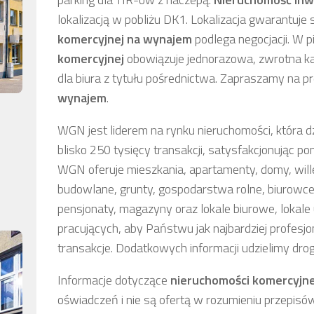
lokalizacją w pobliżu DK1. Lokalizacja gwarantuje
komercyjnej
na wynajem
podlega negocjacji. W 
komercyjnej
obowiązuje jednorazowa, zwrotna ka
dla biura z tytułu pośrednictwa. Zapraszamy na pr
wynajem
.
WGN jest liderem na rynku nieruchomości, która d
blisko 250 tysięcy transakcji, satysfakcjonując pon
WGN oferuje mieszkania, apartamenty, domy, wille,
budowlane, grunty, gospodarstwa rolne, biurowce
pensjonaty, magazyny oraz lokale biurowe, lokal
pracujących, aby Państwu jak najbardziej profesjo
transakcje. Dodatkowych informacji udzielimy dro
Informacje dotyczące
nieruchomości komercyjne
oświadczeń i nie są ofertą w rozumieniu przepisó