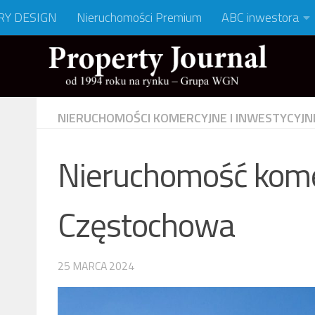
RY DESIGN
Nieruchomości Premium
ABC inwestora
NIERUCHOMOŚCI KOMERCYJNE I INWESTYCYJN
Nieruchomość kom
Częstochowa
25 MARCA 2024