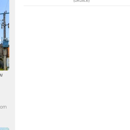
aw
elom