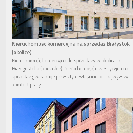
Nieruchomość komercyjna na sprzedaż Białystok
(okolice)
Nieruchomość komercyjna do sprzedaży w okolicach
Białegostoku (podlaskie). Nieruchomość inwestycyjna na
sprzedaż gwarantuje przyszłym właścicielom najwyższy
komfort pracy.