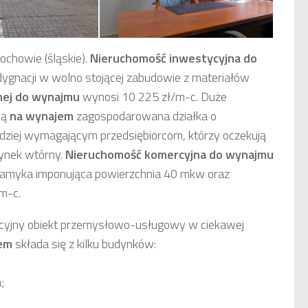
chowie (śląskie).
Nieruchomość inwestycyjna
do
ygnacji w wolno stojącej zabudowie z materiałów
nej
do wynajmu
wynosi 10 225 zł/m-c. Duże
ną
na wynajem
zagospodarowana działka o
dziej wymagającym przedsiębiorcom, którzy oczekują
ynek wtórny.
Nieruchomość komercyjna
do wynajmu
 zamyka imponująca powierzchnia 40 mkw oraz
m-c.
kcyjny obiekt przemysłowo-usługowy w ciekawej
em
składa się z kilku budynków:
;