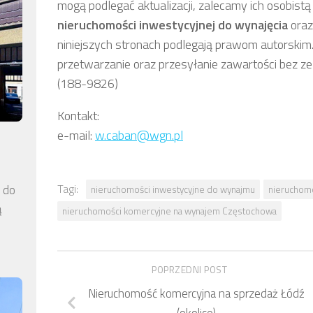
mogą podlegać aktualizacji, zalecamy ich osobistą 
nieruchomości inwestycyjnej
do wynajęcia
oraz
niniejszych stronach podlegają prawom autorskim.
przetwarzanie oraz przesyłanie zawartości bez z
(188-9826)
Kontakt:
e-mail:
w.caban@wgn.pl
Tagi:
a do
nieruchomości inwestycyjne do wynajmu
nieruchomo
ą
nieruchomości komercyjne na wynajem Częstochowa
POPRZEDNI POST
Nieruchomość komercyjna na sprzedaż Łódź
(okolice)