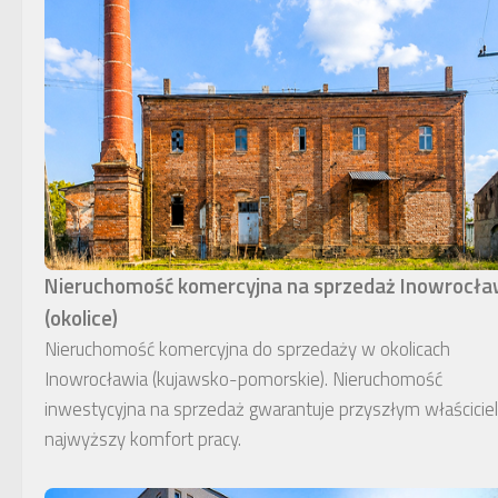
Nieruchomość komercyjna na sprzedaż Inowrocł
(okolice)
Nieruchomość komercyjna do sprzedaży w okolicach
Inowrocławia (kujawsko-pomorskie). Nieruchomość
inwestycyjna na sprzedaż gwarantuje przyszłym właścici
najwyższy komfort pracy.