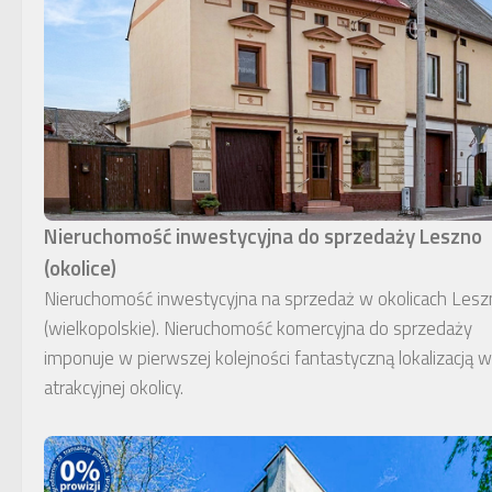
Nieruchomość inwestycyjna do sprzedaży Leszno
(okolice)
Nieruchomość inwestycyjna na sprzedaż w okolicach Lesz
(wielkopolskie). Nieruchomość komercyjna do sprzedaży
imponuje w pierwszej kolejności fantastyczną lokalizacją w
atrakcyjnej okolicy.