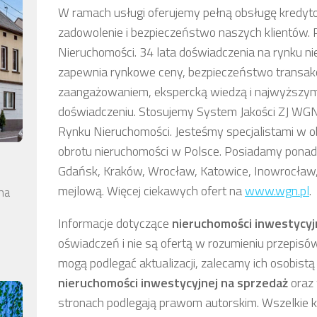
W ramach usługi oferujemy pełną obsługę kredyt
zadowolenie i bezpieczeństwo naszych klientów. P
Nieruchomości. 34 lata doświadczenia na rynku n
zapewnia rynkowe ceny, bezpieczeństwo transakc
zaangażowaniem, ekspercką wiedzą i najwyższym
doświadczeniu. Stosujemy System Jakości ZJ WGN 
Rynku Nieruchomości. Jesteśmy specjalistami w 
obrotu nieruchomości w Polsce. Posiadamy ponad
Gdańsk, Kraków, Wrocław, Katowice, Inowrocław, 
mejlową. Więcej ciekawych ofert na
www.wgn.pl
.
na
Informacje dotyczące
nieruchomości inwestycyj
oświadczeń i nie są ofertą w rozumieniu przepisó
mogą podlegać aktualizacji, zalecamy ich osobistą 
nieruchomości inwestycyjnej
na sprzedaż
oraz 
stronach podlegają prawom autorskim. Wszelkie k