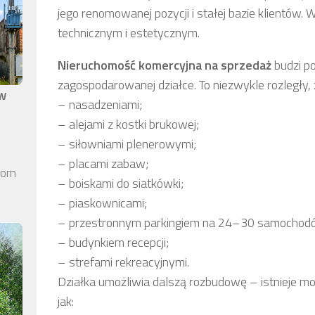
jego renomowanej pozycji i stałej bazie klientó
technicznym i estetycznym.
Nieruchomość komercyjna
na sprzedaż
budzi po
zagospodarowanej działce. To niezwykle rozległy,
aw
– nasadzeniami;
– alejami z kostki brukowej;
– siłowniami plenerowymi;
– placami zabaw;
elom
– boiskami do siatkówki;
– piaskownicami;
– przestronnym parkingiem na 24–30 samochod
– budynkiem recepcji;
– strefami rekreacyjnymi.
Działka umożliwia dalszą rozbudowę – istnieje m
jak: