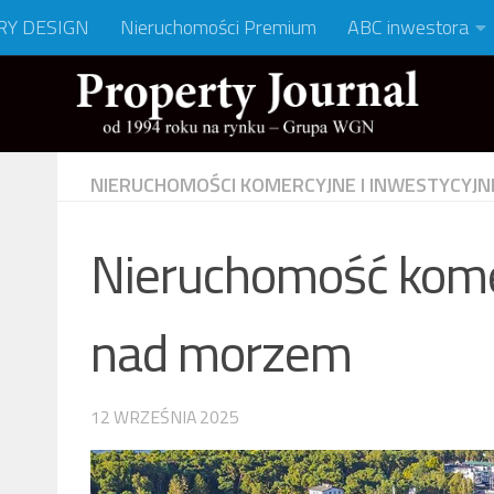
RY DESIGN
Nieruchomości Premium
ABC inwestora
NIERUCHOMOŚCI KOMERCYJNE I INWESTYCYJN
Nieruchomość kome
nad morzem
12 WRZEŚNIA 2025