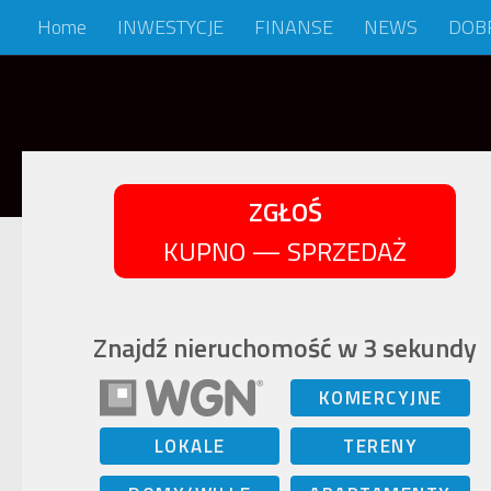
Home
INWESTYCJE
FINANSE
NEWS
DOB
Skip to content
ZGŁOŚ
KUPNO — SPRZEDAŻ
Znajdź nieruchomość w 3 sekundy
KOMERCYJNE
LOKALE
TERENY