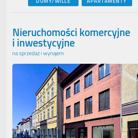
DOMY/WILLE
APARTAMENTY
Nieruchomości komercyjne
i inwestycyjne
na sprzedaż i wynajem