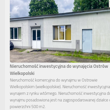
Nieruchomość inwestycyjna do wynajęcia Ostrów
Wielkopolski
Nieruchomość komercyjna do wynajmu w Ostrowie
Wielkopolskim (wielkopolskie). Nieruchomość inwestycyjna
wynajem z rynku wtórnego. Nieruchomość inwestycyjna d
wynajmu posadowiona jest na zagospodarowanej działce 
powierzchni 500 m2.