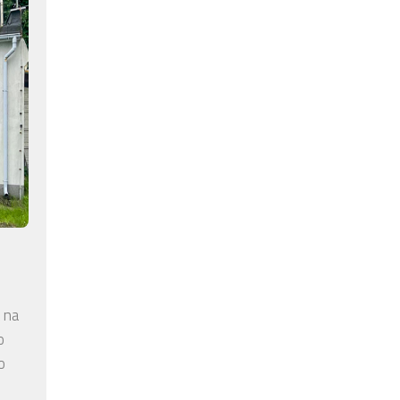
 na
o
o