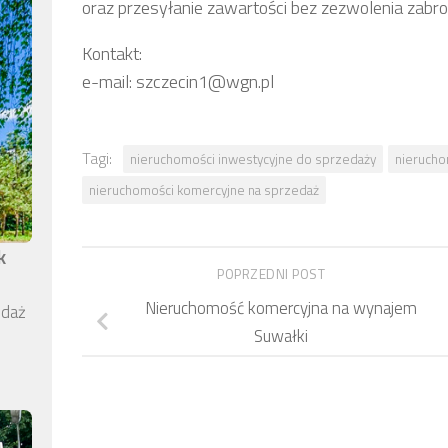
oraz przesyłanie zawartości bez zezwolenia zabr
Kontakt:
e-mail: szczecin1@wgn.pl
Tagi:
nieruchomości inwestycyjne do sprzedaży
nierucho
nieruchomości komercyjne na sprzedaż
k
POPRZEDNI POST
Nieruchomość komercyjna na wynajem
edaż
Suwałki