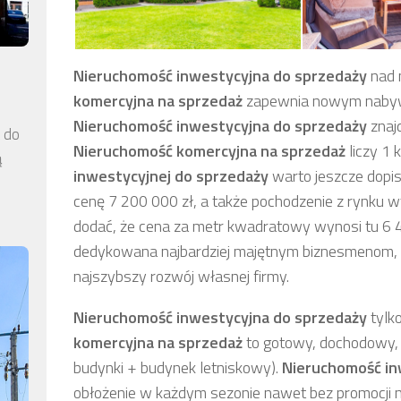
Nieruchomość inwestycyjna
do sprzedaży
nad 
komercyjna
na sprzedaż
zapewnia nowym nabyw
Nieruchomość inwestycyjna
do sprzedaży
znajd
a do
Nieruchomość komercyjna
na sprzedaż
liczy 1 
ą
inwestycyjnej
do sprzedaży
warto jeszcze dopi
cenę 7 200 000 zł, a także pochodzenie z rynku w
dodać, że cena za metr kwadratowy wynosi tu 6 
dedykowana najbardziej majętnym biznesmenom, d
najszybszy rozwój własnej firmy.
Nieruchomość inwestycyjna
do sprzedaży
tylk
komercyjna
na sprzedaż
to gotowy, dochodowy,
budynki + budynek letniskowy).
Nieruchomość in
obłożenie w każdym sezonie nawet bez promocji n