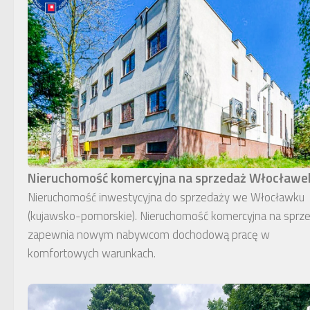
Nieruchomość komercyjna na sprzedaż Włocławe
Nieruchomość inwestycyjna do sprzedaży we Włocławku
(kujawsko-pomorskie). Nieruchomość komercyjna na sprz
zapewnia nowym nabywcom dochodową pracę w
komfortowych warunkach.