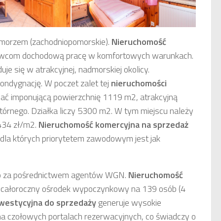
morzem (zachodniopomorskie).
Nieruchomość
com dochodową pracę w komfortowych warunkach.
uje się w atrakcyjnej, nadmorskiej okolicy.
kondygnację. W poczet zalet tej
nieruchomości
sać imponującą powierzchnię 1119 m2, atrakcyjną
tórnego. Działka liczy 5300 m2. W tym miejscu należy
434 zł/m2.
Nieruchomość komercyjna
na sprzedaż
la których priorytetem zawodowym jest jak
o za pośrednictwem agentów WGN.
Nieruchomość
 całoroczny ośrodek wypoczynkowy na 139 osób (4
westycyjna
do sprzedaży
generuje wysokie
a czołowych portalach rezerwacyjnych, co świadczy o