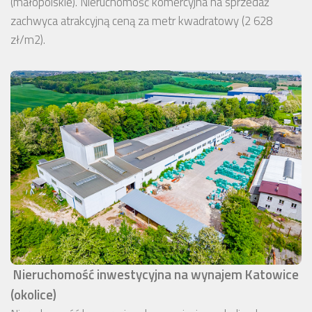
(małopolskie). Nieruchomość komercyjna na sprzedaż
zachwyca atrakcyjną ceną za metr kwadratowy (2 628
zł/m2).
Nieruchomość inwestycyjna na wynajem Katowice
(okolice)