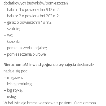
dodatkowych budynków/pomieszczeń:
– hala nr 1 o powierzchni 912 m2;
– hala nr 2 o powierzchni 262 m2;
– garaż o powierzchni 48 m2;
– szatnie;
– wc;
– łazienki;
– pomieszczenia socjalne;
– pomieszczenia biurowe.
Nieruchomość inwestycyjna
do wynajęcia
doskonale
nadaje się pod:
– magazyn;
– lekką produkcję;
– logistykę;
– usługi.
W hali istnieje brama wjazdowa z poziomu 0 oraz rampa