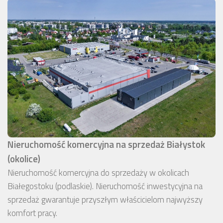
Nieruchomość komercyjna na sprzedaż Białystok
(okolice)
Nieruchomość komercyjna do sprzedaży w okolicach
Białegostoku (podlaskie). Nieruchomość inwestycyjna na
sprzedaż gwarantuje przyszłym właścicielom najwyższy
komfort pracy.