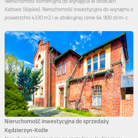
Nieruchomość komercyjna do wynajęcia w okolicach
Katowic (śląskie). Nieruchomość inwestycyjna do wynajmu o
powierzchni 4330 m2 i w atrakcyjnej cenie 64 900 zł/m-c.
Nieruchomość inwestycyjna do sprzedaży
Kędzierzyn-Koźle