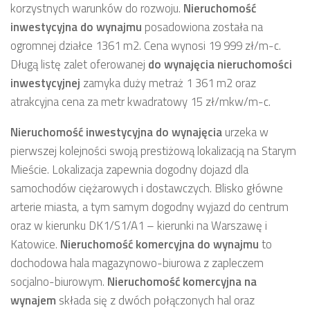
korzystnych warunków do rozwoju.
Nieruchomość
inwestycyjna
do wynajmu
posadowiona została na
ogromnej działce 1361 m2. Cena wynosi 19 999 zł/m-c.
Długą listę zalet oferowanej
do wynajęcia
nieruchomości
inwestycyjnej
zamyka duży metraż 1 361 m2 oraz
atrakcyjna cena za metr kwadratowy 15 zł/mkw/m-c.
Nieruchomość inwestycyjna
do wynajęcia
urzeka w
pierwszej kolejności swoją prestiżową lokalizacją na Starym
Mieście. Lokalizacja zapewnia dogodny dojazd dla
samochodów ciężarowych i dostawczych. Blisko główne
arterie miasta, a tym samym dogodny wyjazd do centrum
oraz w kierunku DK1/S1/A1 – kierunki na Warszawę i
Katowice.
Nieruchomość komercyjna
do wynajmu
to
dochodowa hala magazynowo-biurowa z zapleczem
socjalno-biurowym.
Nieruchomość komercyjna
na
wynajem
składa się z dwóch połączonych hal oraz