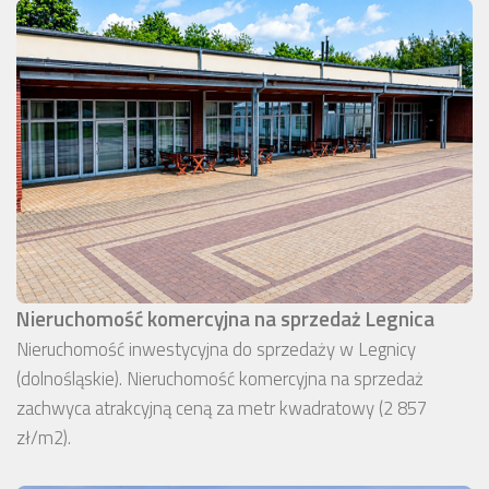
Nieruchomość komercyjna na sprzedaż Legnica
Nieruchomość inwestycyjna do sprzedaży w Legnicy
(dolnośląskie). Nieruchomość komercyjna na sprzedaż
zachwyca atrakcyjną ceną za metr kwadratowy (2 857
zł/m2).