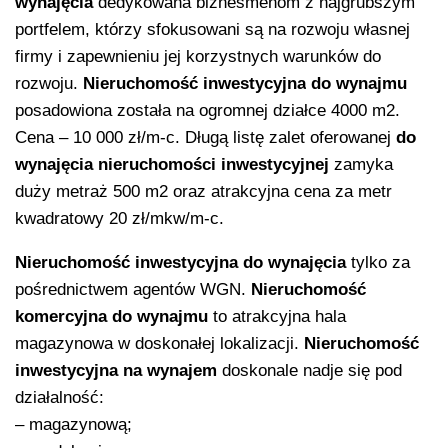
wynajęcia
dedykowana biznesmenom z najgrubszym
portfelem, którzy sfokusowani są na rozwoju własnej
firmy i zapewnieniu jej korzystnych warunków do
rozwoju.
Nieruchomość inwestycyjna
do wynajmu
posadowiona została na
ogromnej działce 4000 m2.
Cena –
10 000 zł/m-c
. Długą listę zalet oferowanej
do
wynajęcia
nieruchomości inwestycyjnej
zamyka
duży metraż 500 m2 oraz atrakcyjna cena za metr
kwadratowy 20 zł/mkw/m-c.
Nieruchomość inwestycyjna
do wynajęcia
tylko za
pośrednictwem agentów WGN.
Nieruchomość
komercyjna
do wynajmu
to atrakcyjna hala
magazynowa w doskonałej lokalizacji.
Nieruchomość
inwestycyjna
na wynajem
doskonale nadje się pod
działalność:
– magazynową;