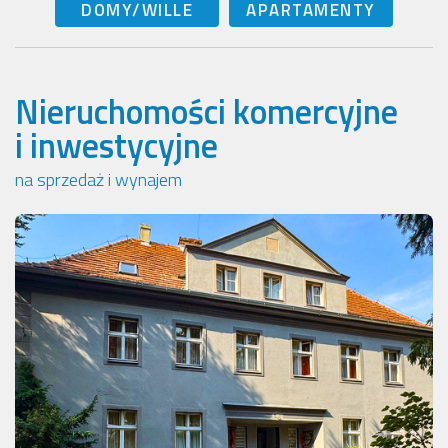
DOMY/WILLE
APARTAMENTY
Nieruchomości komercyjne
i inwestycyjne
na sprzedaż i wynajem