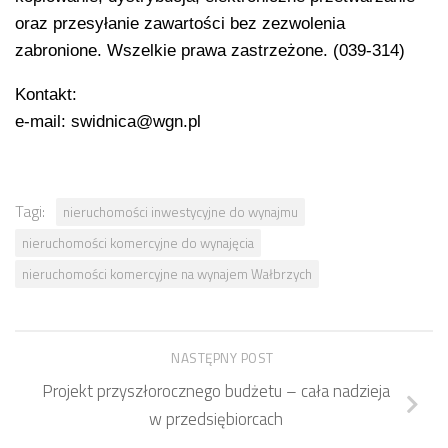
oraz przesyłanie zawartości bez zezwolenia
zabronione. Wszelkie prawa zastrzeżone. (039-314)
Kontakt:
e-mail: swidnica@wgn.pl
Tagi:
nieruchomości inwestycyjne do wynajmu
nieruchomości komercyjne do wynajęcia
nieruchomości komercyjne na wynajem Wałbrzych
NASTĘPNY POST
Projekt przyszłorocznego budżetu – cała nadzieja
w przedsiębiorcach