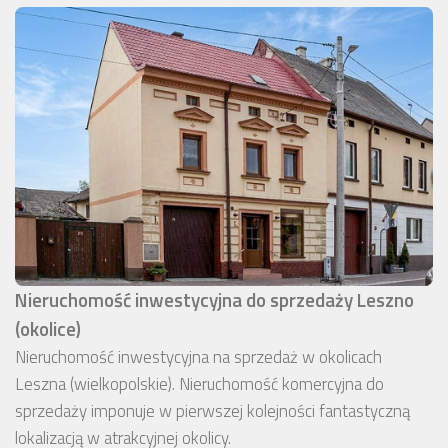
Nieruchomość inwestycyjna do sprzedaży Leszno
(okolice)
Nieruchomość inwestycyjna na sprzedaż w okolicach
Leszna (wielkopolskie). Nieruchomość komercyjna do
sprzedaży imponuje w pierwszej kolejności fantastyczną
lokalizacją w atrakcyjnej okolicy.