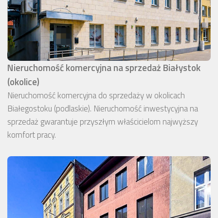
Nieruchomość komercyjna na sprzedaż Białystok
(okolice)
Nieruchomość komercyjna do sprzedaży w okolicach
Białegostoku (podlaskie). Nieruchomość inwestycyjna na
sprzedaż gwarantuje przyszłym właścicielom najwyższy
komfort pracy.