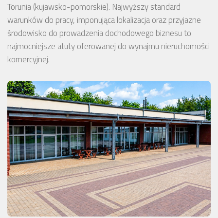
Torunia (kujawsko-pomorskie). Najwyższy standard
warunków do pracy, imponująca lokalizacja oraz przyjazne
środowisko do prowadzenia dochodowego biznesu to
najmocniejsze atuty oferowanej do wynajmu nieruchomości
komercyjnej.