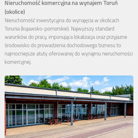
Nieruchomość komercyjna na wynajem Toruń
(okolice)
Nieruchomość inwestycyjna do wynajęcia w okolicach
Torunia (kujawsko-pomorskie). Najwyższy standard
warunków do pracy, imponująca lokalizacja oraz przyjazne
środowisko do prowadzenia dochodowego biznesu to
najmocniejsze atuty oferowanej do wynajmu nieruchomości
komercyjnej.