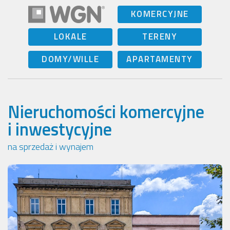
KOMERCYJNE
LOKALE
TERENY
DOMY/WILLE
APARTAMENTY
Nieruchomości komercyjne
i inwestycyjne
na sprzedaż i wynajem