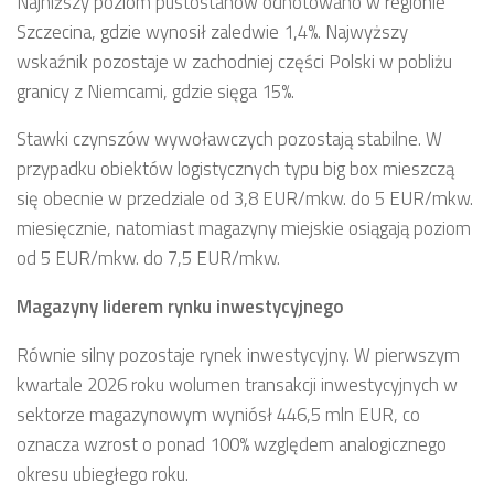
Najniższy poziom pustostanów odnotowano w regionie
Szczecina, gdzie wynosił zaledwie 1,4%. Najwyższy
wskaźnik pozostaje w zachodniej części Polski w pobliżu
granicy z Niemcami, gdzie sięga 15%.
Stawki czynszów wywoławczych pozostają stabilne. W
przypadku obiektów logistycznych typu big box mieszczą
się obecnie w przedziale od 3,8 EUR/mkw. do 5 EUR/mkw.
miesięcznie, natomiast magazyny miejskie osiągają poziom
od 5 EUR/mkw. do 7,5 EUR/mkw.
Magazyny liderem rynku inwestycyjnego
Równie silny pozostaje rynek inwestycyjny. W pierwszym
kwartale 2026 roku wolumen transakcji inwestycyjnych w
sektorze magazynowym wyniósł 446,5 mln EUR, co
oznacza wzrost o ponad 100% względem analogicznego
okresu ubiegłego roku.