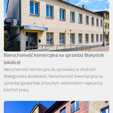
Nieruchomość komercyjna na sprzedaż Białystok
(okolice)
Nieruchomość komercyjna do sprzedaży w okolicach
Białegostoku (podlaskie). Nieruchomość inwestycyjna na
sprzedaż gwarantuje przyszłym właścicielom najwyższy
komfort pracy.