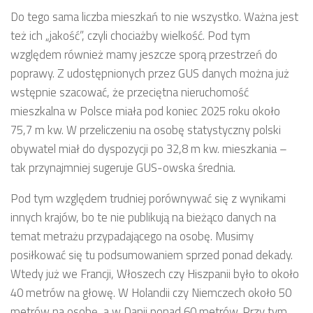
Do tego sama liczba mieszkań to nie wszystko. Ważna jest
też ich „jakość”, czyli chociażby wielkość. Pod tym
względem również mamy jeszcze sporą przestrzeń do
poprawy. Z udostępnionych przez GUS danych można już
wstępnie szacować, że przeciętna nieruchomość
mieszkalna w Polsce miała pod koniec 2025 roku około
75,7 m kw. W przeliczeniu na osobę statystyczny polski
obywatel miał do dyspozycji po 32,8 m kw. mieszkania –
tak przynajmniej sugeruje GUS-owska średnia.
Pod tym względem trudniej porównywać się z wynikami
innych krajów, bo te nie publikują na bieżąco danych na
temat metrażu przypadającego na osobę. Musimy
posiłkować się tu podsumowaniem sprzed ponad dekady.
Wtedy już we Francji, Włoszech czy Hiszpanii było to około
40 metrów na głowę. W Holandii czy Niemczech około 50
metrów na osobę, a w Danii ponad 60 metrów. Przy tym