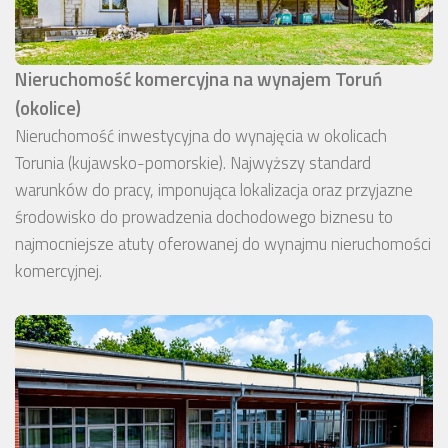
Nieruchomość komercyjna na wynajem Toruń
(okolice)
Nieruchomość inwestycyjna do wynajęcia w okolicach
Torunia (kujawsko-pomorskie). Najwyższy standard
warunków do pracy, imponująca lokalizacja oraz przyjazne
środowisko do prowadzenia dochodowego biznesu to
najmocniejsze atuty oferowanej do wynajmu nieruchomości
komercyjnej.