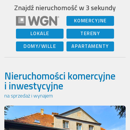
Znajdź nieruchomość w 3 sekundy
KOMERCYJNE
LOKALE
TERENY
DOMY/WILLE
APARTAMENTY
Nieruchomości komercyjne
i inwestycyjne
na sprzedaż i wynajem