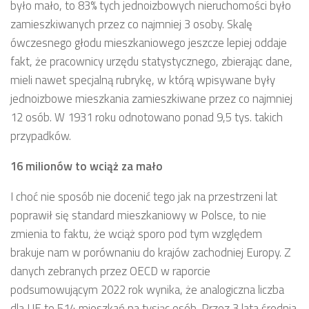
było mało, to 83% tych jednoizbowych nieruchomości było
zamieszkiwanych przez co najmniej 3 osoby. Skalę
ówczesnego głodu mieszkaniowego jeszcze lepiej oddaje
fakt, że pracownicy urzędu statystycznego, zbierając dane,
mieli nawet specjalną rubrykę, w którą wpisywane były
jednoizbowe mieszkania zamieszkiwane przez co najmniej
12 osób. W 1931 roku odnotowano ponad 9,5 tys. takich
przypadków.
16 milionów to wciąż za mało
I choć nie sposób nie docenić tego jak na przestrzeni lat
poprawił się standard mieszkaniowy w Polsce, to nie
zmienia to faktu, że wciąż sporo pod tym względem
brakuje nam w porównaniu do krajów zachodniej Europy. Z
danych zebranych przez OECD w raporcie
podsumowującym 2022 rok wynika, że analogiczna liczba
dla UE to 514 mieszkań na tysiąc osób. Przez 3 lata średnia