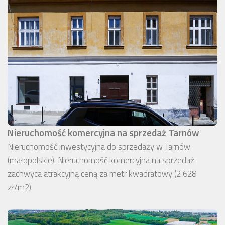
Nieruchomość komercyjna na sprzedaż Tarnów
Nieruchomość inwestycyjna do sprzedaży w Tarnów
(małopolskie). Nieruchomość komercyjna na sprzedaż
zachwyca atrakcyjną ceną za metr kwadratowy (2 628
zł/m2).