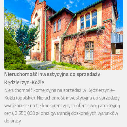
Nieruchomość inwestycyjna do sprzedaży
Kędzierzyn-Koźle
Nieruchomość komercyjna na sprzedaż w Kędzierzynie-
Koźlu (opolskie). Nieruchomość inwestycyjna do sprzedaży
wyróżnia się na tle konkurencyjnych ofert swoją atrakcyjną
ceną 2 550 000 zł oraz gwarancją doskonałych warunków
do pracy.