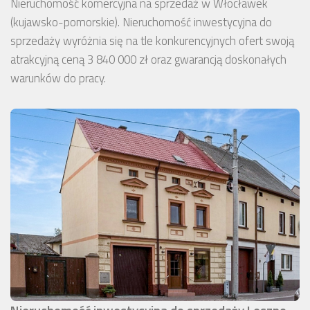
Nieruchomość komercyjna na sprzedaż w Włocławek
(kujawsko-pomorskie). Nieruchomość inwestycyjna do
sprzedaży wyróżnia się na tle konkurencyjnych ofert swoją
atrakcyjną ceną 3 840 000 zł oraz gwarancją doskonałych
warunków do pracy.