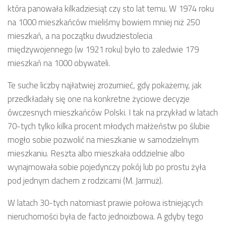
która panowała kilkadziesiąt czy sto lat temu. W 1974 roku
na 1000 mieszkańców mieliśmy bowiem mniej niż 250
mieszkań, a na początku dwudziestolecia
międzywojennego (w 1921 roku) było to zaledwie 179
mieszkań na 1000 obywateli.
Te suche liczby najłatwiej zrozumieć, gdy pokażemy, jak
przedkładały się one na konkretne życiowe decyzje
ówczesnych mieszkańców Polski. I tak na przykład w latach
70-tych tylko kilka procent młodych małżeństw po ślubie
mogło sobie pozwolić na mieszkanie w samodzielnym
mieszkaniu. Reszta albo mieszkała oddzielnie albo
wynajmowała sobie pojedynczy pokój lub po prostu żyła
pod jednym dachem z rodzicami (M. Jarmuż).
W latach 30-tych natomiast prawie połowa istniejących
nieruchomości była de facto jednoizbowa. A gdyby tego