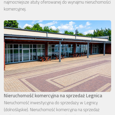
najmocniejsze atuty oferowanej do wynajmu nieruchomości
komercyjnej.
Nieruchomość komercyjna na sprzedaż Legnica
Nieruchomość inwestycyjna do sprzedaży w Legnicy
(dolnośląskie). Nieruchomość komercyjna na sprzedaż