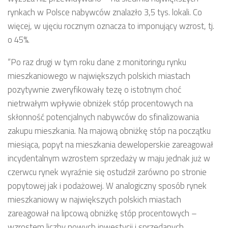
rynkach w Polsce nabywców znalazło 3,5 tys. lokali. Co
więcej, w ujęciu rocznym oznacza to imponujący wzrost, tj.
o 45%.
“Po raz drugi w tym roku dane z monitoringu rynku
mieszkaniowego w największych polskich miastach
pozytywnie zweryfikowały tezę o istotnym choć
nietrwałym wpływie obniżek stóp procentowych na
skłonność potencjalnych nabywców do sfinalizowania
zakupu mieszkania. Na majową obniżkę stóp na początku
miesiąca, popyt na mieszkania deweloperskie zareagował
incydentalnym wzrostem sprzedaży w maju jednak już w
czerwcu rynek wyraźnie się ostudził zarówno po stronie
popytowej jak i podażowej. W analogiczny sposób rynek
mieszkaniowy w największych polskich miastach
zareagował na lipcową obniżkę stóp procentowych –
wzrostem liczby nowych inwestycji i sprzedanych