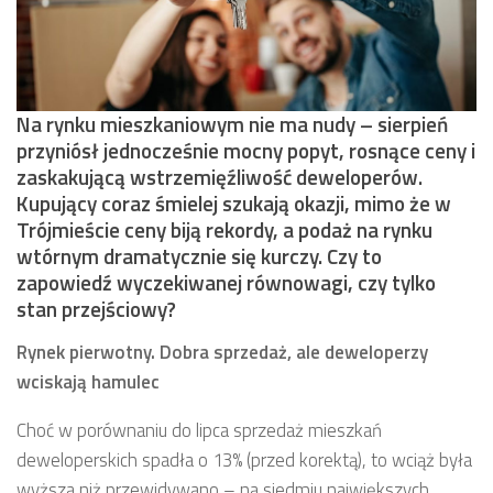
Na rynku mieszkaniowym nie ma nudy – sierpień
przyniósł jednocześnie mocny popyt, rosnące ceny i
zaskakującą wstrzemięźliwość deweloperów.
Kupujący coraz śmielej szukają okazji, mimo że w
Trójmieście ceny biją rekordy, a podaż na rynku
wtórnym dramatycznie się kurczy. Czy to
zapowiedź wyczekiwanej równowagi, czy tylko
stan przejściowy?
Rynek pierwotny. Dobra sprzedaż, ale deweloperzy
wciskają hamulec
Choć w porównaniu do lipca sprzedaż mieszkań
deweloperskich spadła o 13% (przed korektą), to wciąż była
wyższa niż przewidywano – na siedmiu największych