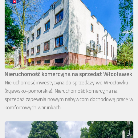
Nieruchomość komercyjna na sprzedaż Włocławek
Nieruchomość inwestycyjna do sprzedaży we Włocławku
(kujawsko-pomorskie). Nieruchomość komercyjna na
sprzedaż zapewnia nowym nabywcom dochodową pracę w
komfortowych warunkach.