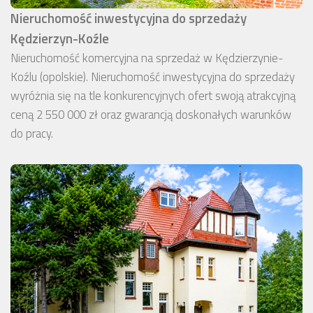
Nieruchomość inwestycyjna do sprzedaży
Kędzierzyn-Koźle
Nieruchomość komercyjna na sprzedaż w Kędzierzynie-
Koźlu (opolskie). Nieruchomość inwestycyjna do sprzedaży
wyróżnia się na tle konkurencyjnych ofert swoją atrakcyjną
ceną 2 550 000 zł oraz gwarancją doskonałych warunków
do pracy.