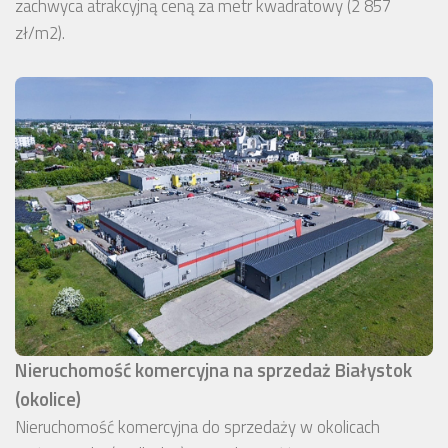
zachwyca atrakcyjną ceną za metr kwadratowy (2 857
zł/m2).
Nieruchomość komercyjna na sprzedaż Białystok
(okolice)
Nieruchomość komercyjna do sprzedaży w okolicach