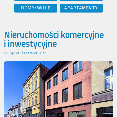
DOMY/WILLE
APARTAMENTY
Nieruchomości komercyjne
i inwestycyjne
na sprzedaż i wynajem