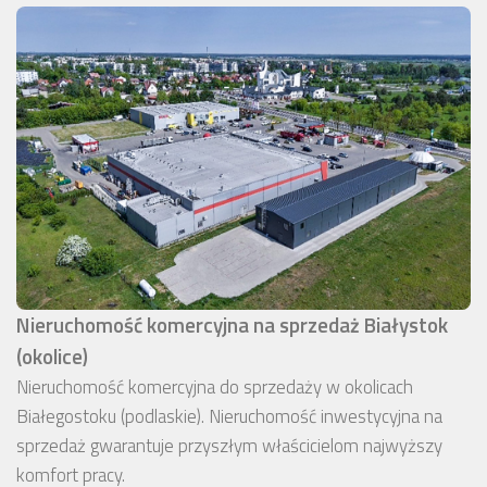
Nieruchomość komercyjna na sprzedaż Białystok
(okolice)
Nieruchomość komercyjna do sprzedaży w okolicach
Białegostoku (podlaskie). Nieruchomość inwestycyjna na
sprzedaż gwarantuje przyszłym właścicielom najwyższy
komfort pracy.