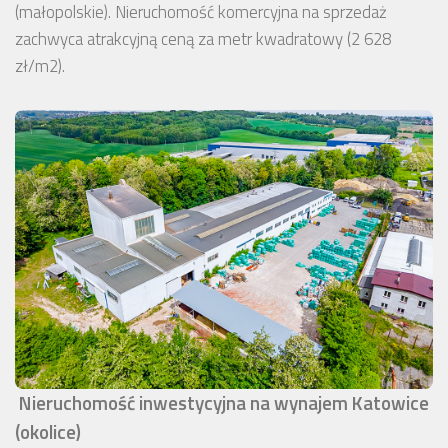
(małopolskie). Nieruchomość komercyjna na sprzedaż
zachwyca atrakcyjną ceną za metr kwadratowy (2 628
zł/m2).
Nieruchomość inwestycyjna na wynajem Katowice
(okolice)