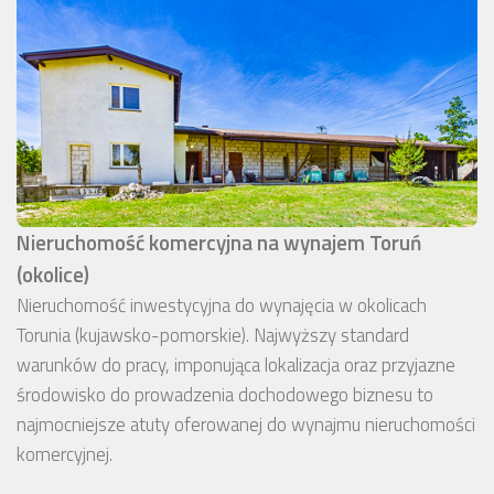
Nieruchomość komercyjna na wynajem Toruń
(okolice)
Nieruchomość inwestycyjna do wynajęcia w okolicach
Torunia (kujawsko-pomorskie). Najwyższy standard
warunków do pracy, imponująca lokalizacja oraz przyjazne
środowisko do prowadzenia dochodowego biznesu to
najmocniejsze atuty oferowanej do wynajmu nieruchomości
komercyjnej.