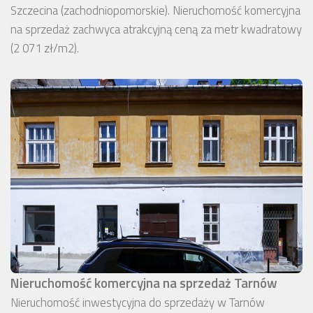
Szczecina (zachodniopomorskie). Nieruchomość komercyjna
na sprzedaż zachwyca atrakcyjną ceną za metr kwadratowy
(2 071 zł/m2).
Nieruchomość komercyjna na sprzedaż Tarnów
Nieruchomość inwestycyjna do sprzedaży w Tarnów