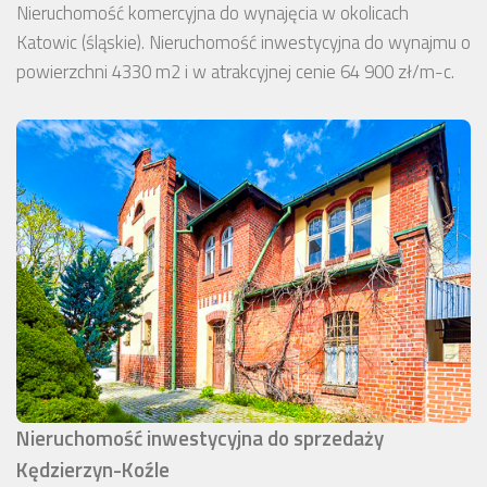
Nieruchomość komercyjna do wynajęcia w okolicach
Katowic (śląskie). Nieruchomość inwestycyjna do wynajmu o
powierzchni 4330 m2 i w atrakcyjnej cenie 64 900 zł/m-c.
Nieruchomość inwestycyjna do sprzedaży
Kędzierzyn-Koźle