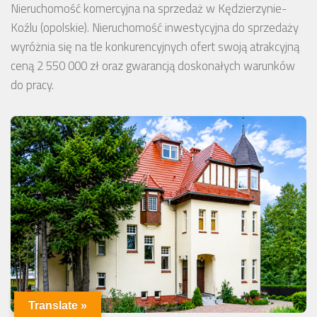
Nieruchomość komercyjna na sprzedaż w Kędzierzynie-
Koźlu (opolskie). Nieruchomość inwestycyjna do sprzedaży
wyróżnia się na tle konkurencyjnych ofert swoją atrakcyjną
ceną 2 550 000 zł oraz gwarancją doskonałych warunków
do pracy.
Translate »