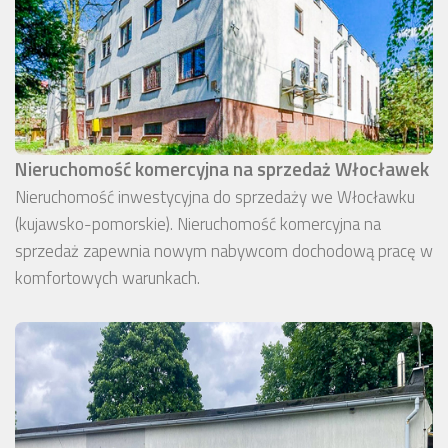
Nieruchomość komercyjna na sprzedaż Włocławek
Nieruchomość inwestycyjna do sprzedaży we Włocławku
(kujawsko-pomorskie). Nieruchomość komercyjna na
sprzedaż zapewnia nowym nabywcom dochodową pracę w
komfortowych warunkach.