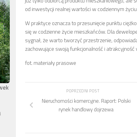
już tylko odbiorcą produktu mieszkaniowego, ale
od inwestycji realnej wartości w codziennym życiu
W praktyce oznacza to przesunięcie punktu ciężko
się w codzienne życie mieszkańców. Dla dewelop
sygnał, że warto tworzyć przestrzenie, odpowiadaj
zachowujące swoją funkcjonalność i atrakcyjność 
fot. materiały prasowe
awek
POPRZEDNI POST
Nieruchomości komercyjne. Raport: Polski
rynek handlowy dojrzewa
ą