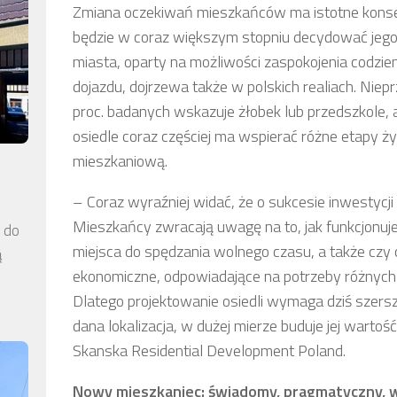
Zmiana oczekiwań mieszkańców ma istotne konsek
będzie w coraz większym stopniu decydować jego
miasta, oparty na możliwości zaspokojenia codzie
dojazdu, dojrzewa także w polskich realiach. Ni
proc. badanych wskazuje żłobek lub przedszkole, a 
osiedle coraz częściej ma wspierać różne etapy ż
mieszkaniową.
–
Coraz wyraźniej widać, że o sukcesie inwestycji
Mieszkańcy zwracają uwagę na to, jak funkcjonuje c
a do
miejsca do spędzania wolnego czasu, a także czy
ą
ekonomiczne, odpowiadające na potrzeby różnych 
Dlatego projektowanie osiedli wymaga dziś szerszeg
dana lokalizacja, w dużej mierze buduje jej warto
Skanska Residential Development Poland.
Nowy mieszkaniec: świadomy, pragmatyczny, 