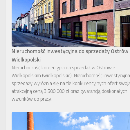
Nieruchomość inwestycyjna do sprzedaży Ostrów
Wielkopolski
Nieruchomość komercyjna na sprzedaż w Ostrowie
Wielkopolskim (wielkopolskie). Nieruchomość inwestycyjn
sprzedaży wyróżnia się na tle konkurencyjnych ofert swoj
atrakcyjną ceną 3 500 000 zł oraz gwarancją doskonałych
warunków do pracy.