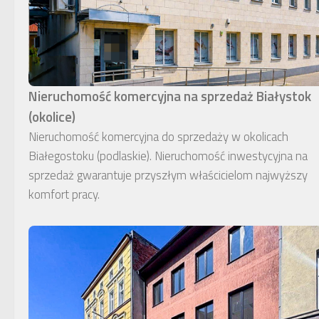
Nieruchomość komercyjna na sprzedaż Białystok
(okolice)
Nieruchomość komercyjna do sprzedaży w okolicach
Białegostoku (podlaskie). Nieruchomość inwestycyjna na
sprzedaż gwarantuje przyszłym właścicielom najwyższy
komfort pracy.