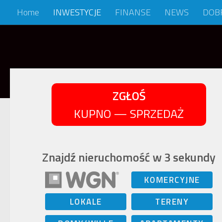
Home
INWESTYCJE
FINANSE
NEWS
DOB
Skip to content
ZGŁOŚ
KUPNO — SPRZEDAŻ
Znajdź nieruchomość w 3 sekundy
KOMERCYJNE
LOKALE
TERENY