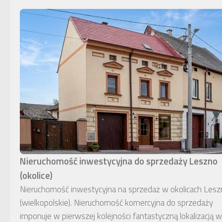
Nieruchomość inwestycyjna do sprzedaży Leszno
(okolice)
Nieruchomość inwestycyjna na sprzedaż w okolicach Lesz
(wielkopolskie). Nieruchomość komercyjna do sprzedaży
imponuje w pierwszej kolejności fantastyczną lokalizacją w