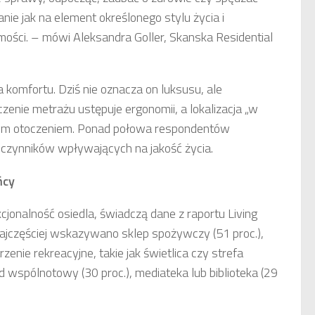
anie jak na element określonego stylu życia i
mości. – mówi Aleksandra Goller, Skanska Residential
a komfortu. Dziś nie oznacza on luksusu, ale
czenie metrażu ustępuje ergonomii, a lokalizacja „w
nym otoczeniem. Ponad połowa respondentów
 czynników wpływających na jakość życia.
ńcy
cjonalność osiedla, świadczą dane z raportu Living
ajczęściej wskazywano sklep spożywczy (51 proc.),
zenie rekreacyjne, takie jak świetlica czy strefa
d wspólnotowy (30 proc.), mediateka lub biblioteka (29