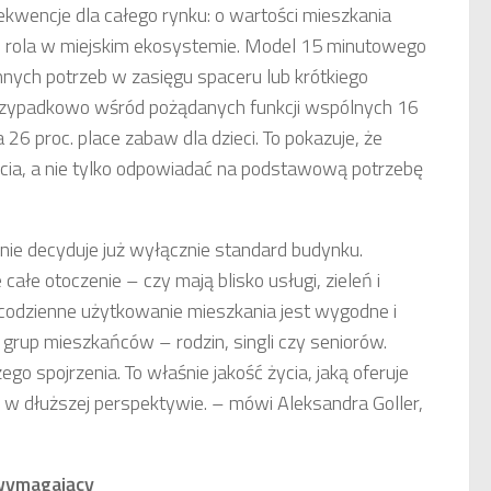
wencje dla całego rynku: o wartości mieszkania
 rola w miejskim ekosystemie. Model 15 minutowego
nnych potrzeb w zasięgu spaceru lub krótkiego
eprzypadkowo wśród pożądanych funkcji wspólnych 16
26 proc. place zabaw dla dzieci. To pokazuje, że
ycia, a nie tylko odpowiadać na podstawową potrzebę
 nie decyduje już wyłącznie standard budynku.
ałe otoczenie – czy mają blisko usługi, zieleń i
 codzienne użytkowanie mieszkania jest wygodne i
grup mieszkańców – rodzin, singli czy seniorów.
o spojrzenia. To właśnie jakość życia, jaką oferuje
ść w dłuższej perspektywie. – mówi Aleksandra Goller,
wymagający