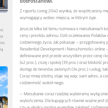
dobrostanowi.
Z raportu Living 2040 wynika, że współczesny mie
wymagający wobec miejsca, w którym żyje.
Jeszcze kilka lat temu rozmowa o mieszkaniach 
wa
ceny i prestiżu adresu. Dziś oczekiwania Polaków 
na
codziennego życia. Jak pokazuje – przygotowany
wno
Residential Development i Nieruchomości-online –
ią
definiowane jest przede wszystkim przez cenę i k
(42 proc.), ciszę i spokój (39 proc.) oraz bliskość 
dostęp do terenów zielonych (34 proc.) i usług, tak
Coraz mniej istotny staje się więc sam adres, a c
codzienność wokół niego.
–
Mieszkanie coraz rzadziej wybieramy wyłącznie
wykończenia. Dla kupujących równie ważne jest dz
czy w okolicy można wygodnie załatwić codzienn