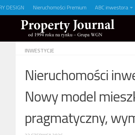
RY DESIGN
Nieruchomości Premium
ABC inwestora
INWESTYCJE
Nieruchomości inwe
Nowy model mieszk
pragmatyczny, wy