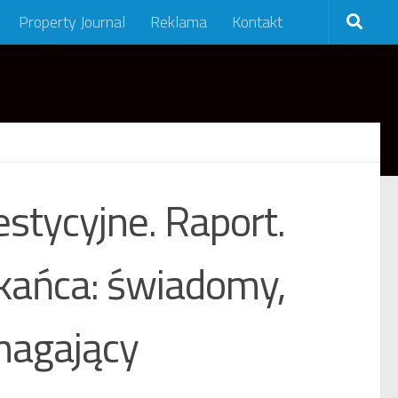
Property Journal
Reklama
Kontakt
stycyjne. Raport.
ańca: świadomy,
magający