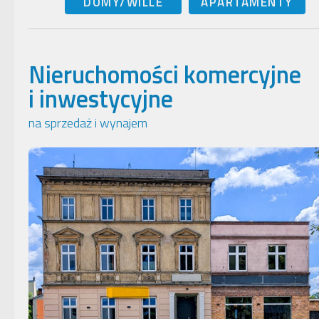
DOMY/WILLE
APARTAMENTY
Nieruchomości komercyjne
i inwestycyjne
na sprzedaż i wynajem