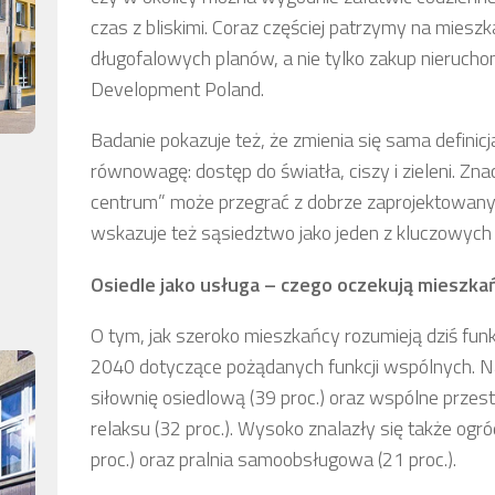
czas z bliskimi. Coraz częściej patrzymy na mieszk
długofalowych planów, a nie tylko zakup nierucho
Development Poland.
Badanie pokazuje też, że zmienia się sama definicj
równowagę: dostęp do światła, ciszy i zieleni. Zna
centrum” może przegrać z dobrze zaprojektowa
wskazuje też sąsiedztwo jako jeden z kluczowych
Osiedle jako usługa – czego oczekują mieszka
O tym, jak szeroko mieszkańcy rozumieją dziś funk
2040 dotyczące pożądanych funkcji wspólnych. N
siłownię osiedlową (39 proc.) oraz wspólne przestr
relaksu (32 proc.). Wysoko znalazły się także ogró
proc.) oraz pralnia samoobsługowa (21 proc.).