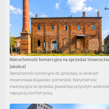
Nieruchomość komercyjna na sprzedaż Inowrocł
(okolice)
Nieruchomość komercyjna do sprzedaży w okolicach
Inowrocławia (kujawsko-pomorskie). Nieruchomość
inwestycyjna na sprzedaż gwarantuje przyszłym właścici
najwyższy komfort pracy.