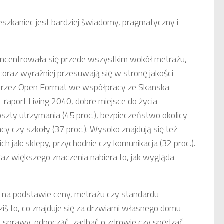
szkaniec jest bardziej świadomy, pragmatyczny i
koncentrowała się przede wszystkim wokół metrażu,
coraz wyraźniej przesuwają się w stronę jakości
 przez Open Format we współpracy ze Skanska
 raport Living 2040, dobre miejsce do życia
oszty utrzymania (45 proc.), bezpieczeństwo okolicy
pracy czy szkoły (37 proc.). Wysoko znajdują się też
ich jak: sklepy, przychodnie czy komunikacja (32 proc.).
oraz większego znaczenia nabiera to, jak wygląda
 na podstawie ceny, metrażu czy standardu
iś to, co znajduje się za drzwiami własnego domu –
e sprawy, odpocząć, zadbać o zdrowie czy spędzać