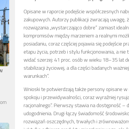
Opisane w raporcie podejście współczesnych nab
zakupowych. Autorzy publikacji zwracają uwagę, ż
rozwiązania „wystarczająco dobre” zamiast idealnyc
kompromisów między marzeniem a realnymi możliw
posiadaniu, coraz częściej pojawia się podejści
etapu życia, potrzeb i stylu funkcjonowania, a nie
widać szerzej: 41 proc. osób w wieku 18–35 lat d
stabilizacji życiowej, a dla części badanych ważni
aw
warunkach”.
Wnioski te potwierdzają także persony opisane w r
spokoju i przewidywalności, coraz wyraźniej rysuj
elom
racjonalnego”. Pierwszy stawia na dostępność – d
udogodnienia. Drugi łączy świadomość środowis
rozwiązań oszczędnych, trwałych i zrównoważonyc