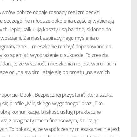
ywców dobrze oddaje rosnący realizm decyzji
e szczególnie młodsze pokolenia częściej wybierają
h, lepiej kalkulują koszty i są bardziej skłonne do
ościami. Zamiast aspiracyjnego myślenia o
e pragmatyczne – mieszkanie ma być dopasowane do
 tylko spełniać wyobrażenie o sukcesie. To zresztą
eklaruje, że własność mieszkania nie jest warunkiem
ejsze od „na swoim” staje się po prostu „na swoich
aporcie. Obok „Bezpiecznej przystani”, która szuka
ą się profile „Miejskiego wygodnego” oraz „Eko-
obrą komunikację, bliskość usług i praktyczne
kową z pragmatyzmem finansowym, szukając
h. To pokazuje, że współczesny mieszkaniec nie jest