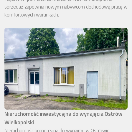
sprzedaż zapewnia nowym nabywcom dochodową pracę w
komfortowych warunkach.
Nieruchomość inwestycyjna do wynajęcia Ostrów
Wielkopolski
Nieruchomość komercyjna do wynajmu w Ostrowie