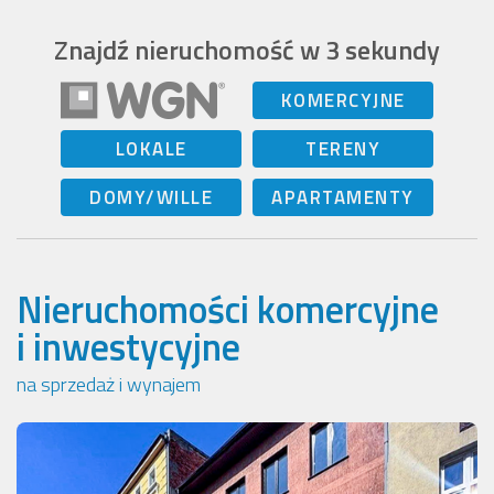
Znajdź nieruchomość w 3 sekundy
KOMERCYJNE
LOKALE
TERENY
DOMY/WILLE
APARTAMENTY
Nieruchomości komercyjne
i inwestycyjne
na sprzedaż i wynajem