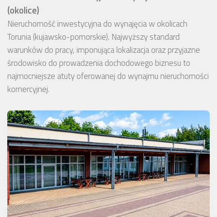
(okolice)
Nieruchomość inwestycyjna do wynajęcia w okolicach
Torunia (kujawsko-pomorskie). Najwyższy standard
warunków do pracy, imponująca lokalizacja oraz przyjazne
środowisko do prowadzenia dochodowego biznesu to
najmocniejsze atuty oferowanej do wynajmu nieruchomości
komercyjnej.