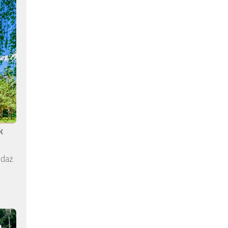
k
edaż