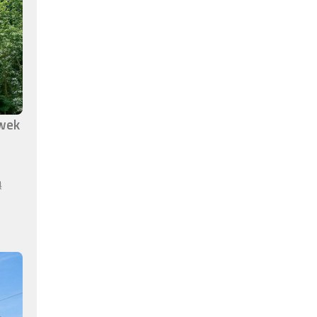
awek
ą