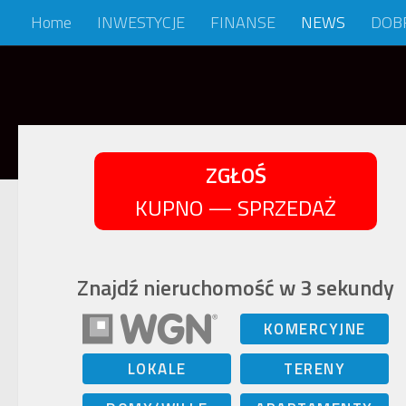
Home
INWESTYCJE
FINANSE
NEWS
DOB
Skip to content
ZGŁOŚ
KUPNO — SPRZEDAŻ
Znajdź nieruchomość w 3 sekundy
KOMERCYJNE
LOKALE
TERENY