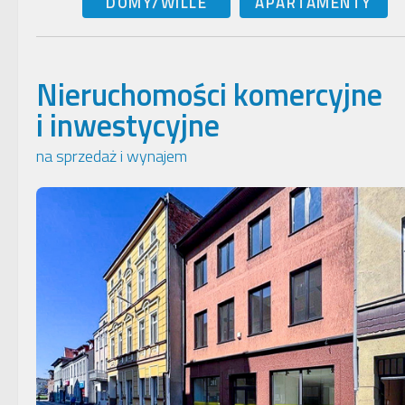
DOMY/WILLE
APARTAMENTY
Nieruchomości komercyjne
i inwestycyjne
na sprzedaż i wynajem