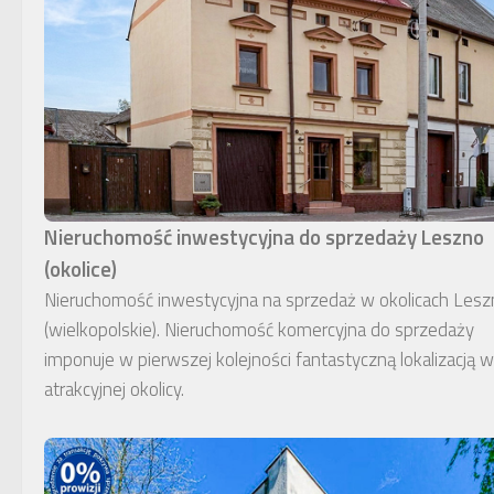
Nieruchomość inwestycyjna do sprzedaży Leszno
(okolice)
Nieruchomość inwestycyjna na sprzedaż w okolicach Lesz
(wielkopolskie). Nieruchomość komercyjna do sprzedaży
imponuje w pierwszej kolejności fantastyczną lokalizacją w
atrakcyjnej okolicy.