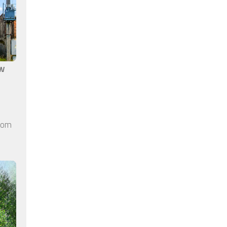
aw
elom