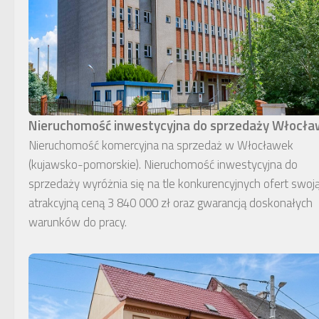
Nieruchomość inwestycyjna do sprzedaży Włocł
Nieruchomość komercyjna na sprzedaż w Włocławek
(kujawsko-pomorskie). Nieruchomość inwestycyjna do
sprzedaży wyróżnia się na tle konkurencyjnych ofert swoj
atrakcyjną ceną 3 840 000 zł oraz gwarancją doskonałych
warunków do pracy.