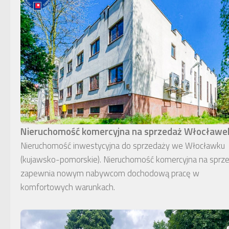
Nieruchomość komercyjna na sprzedaż Włocławe
Nieruchomość inwestycyjna do sprzedaży we Włocławku
(kujawsko-pomorskie). Nieruchomość komercyjna na sprz
zapewnia nowym nabywcom dochodową pracę w
komfortowych warunkach.