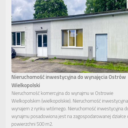
Nieruchomość inwestycyjna do wynajęcia Ostrów
Wielkopolski
Nieruchomość komercyjna do wynajmu w Ostrowie
Wielkopolskim (wielkopolskie). Nieruchomość inwestycyjna
wynajem z rynku wtórnego. Nieruchomość inwestycyjna d
wynajmu posadowiona jest na zagospodarowanej działce 
powierzchni 500 m2.