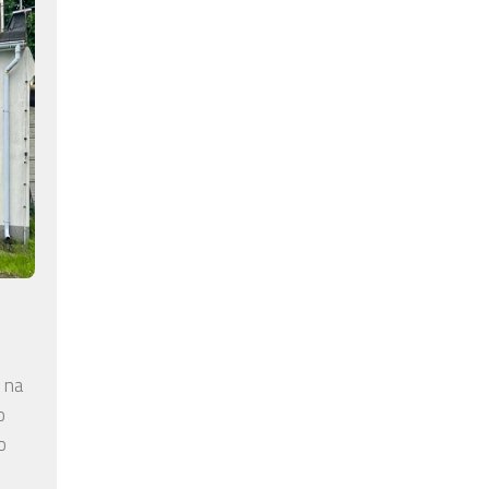
 na
o
o