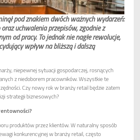
 minął pod znakiem dwóch ważnych wydarzeń:
raz uchwalenia przepisów, zgodnie z
nym od pracy. To jednak nie nagłe rewolucje,
ydujący wpływ na bliższą i dalszą
arży, niepewnej sytuacji gospodarczej, rosnących
nych z niedoborem pracowników. Wszystkie te
czędności. Czy nowy rok w branży retail będzie zatem
zji strategii biznesowych?
rentowności?
boru produktów przez klientów. W naturalny sposób
wagi konkurencyjnej w branży retail, często