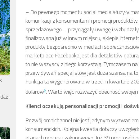
–
Do pewnego momentu social media służyły mark
komunikacji z konsumentami i promocji produktów.
sprzedażowego – przyciągały uwagę i wzbudzały z
finalizowana już w innym miejscu, sklepie intern
produkty bezpośrednio w mediach społecznościow
marketplace Facebooka jest dla detalistów natu
to nie wszyscy z niego korzystają. Tymczasem na
przewidywań specjalistów jest duża szansa na to,
k
Funkcja ta wygenerowała w trzecim kwartale 202
6
dolarów
. Warto więc rozważyć obecność swojej m
edaż
Klienci oczekują personalizacji promocji i dośw
Rozwój omnichannel nie jest jedynym wyzwaniem
konsumenckich. Kolejna kwestia dotyczy uwzględn
etapach procesu zakupowego. Już 39 proc. osób o