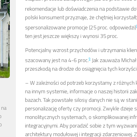
rekomendacje lub doświadczenia na podstawie 
polski konsument przyznaje, że chętniej korzysta
spersonalizowane promocje (25 proc. odpowiedzi)
ten jest jeszcze większy i wynosi 35 proc.
Potencjalny wzrost przychodów i utrzymania klient
9
szacowany jest na 4-6 proc.
Jak zauważa Michał 
przeszkodą na drodze do osiągnięcia tych korzyści
–
W zależności od potrzeb korzystamy z różnych k
na innym systemie, informacje o naszej historii
bazach. Tak powstałe silosy danych nie są w stani
 na
personalizację oferty czy promocji. Zwykle dzieje s
o
monolitycznych systemach, o skomplikowanej infr
o
integracyjnymi. Aby poradzić sobie z tym wyzwani
architektury modułowej i integracji zdarzeniowej. Z