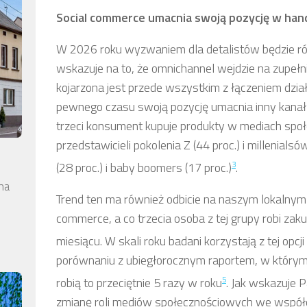
Social commerce umacnia swoją pozycję w han
W 2026 roku wyzwaniem dla detalistów będzie 
wskazuje na to, że omnichannel wejdzie na zupeł
kojarzona jest przede wszystkim z łączeniem dzia
pewnego czasu swoją pozycję umacnia inny kanał 
trzeci konsument kupuje produkty w mediach społ
przedstawicieli pokolenia Z (44 proc.) i millenials
3
(28 proc.) i baby boomers (17 proc.)
.
na
Trend ten ma również odbicie na naszym lokalnym 
commerce, a co trzecia osoba z tej grupy robi za
miesiącu. W skali roku badani korzystają z tej opcj
porównaniu z ubiegłorocznym raportem, w którym
5
robią to przeciętnie 5 razy w roku
. Jak wskazuje 
zmianę roli mediów społecznościowych we współ