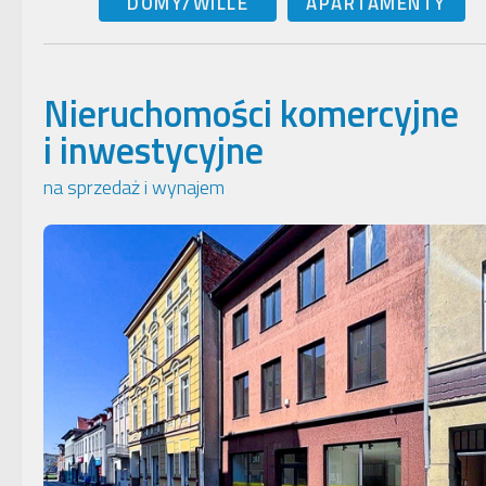
DOMY/WILLE
APARTAMENTY
Nieruchomości komercyjne
i inwestycyjne
na sprzedaż i wynajem