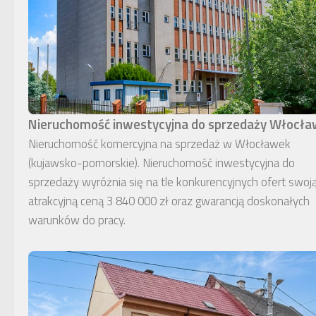
Nieruchomość inwestycyjna do sprzedaży Włocł
Nieruchomość komercyjna na sprzedaż w Włocławek
(kujawsko-pomorskie). Nieruchomość inwestycyjna do
sprzedaży wyróżnia się na tle konkurencyjnych ofert swoj
atrakcyjną ceną 3 840 000 zł oraz gwarancją doskonałych
warunków do pracy.