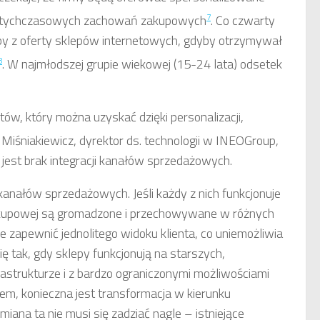
7
dotychczasowych zachowań zakupowych
. Co czwarty
łby z oferty sklepów internetowych, gdyby otrzymywał
8
. W najmłodszej grupie wiekowej (15-24 lata) odsetek
ów, który można uzyskać dzięki personalizacji,
Miśniakiewicz, dyrektor ds. technologii w INEOGroup,
 jest brak integracji kanałów sprzedażowych.
anałów sprzedażowych. Jeśli każdy z nich funkcjonuje
 zakupowej są gromadzone i przechowywane w różnych
e zapewnić jednolitego widoku klienta, co uniemożliwia
ię tak, gdy sklepy funkcjonują na starszych,
astrukturze i z bardzo ograniczonymi możliwościami
em, konieczna jest transformacja w kierunku
miana ta nie musi się zadziać nagle – istniejące