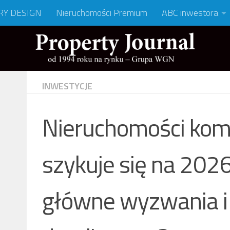
RY DESIGN
Nieruchomości Premium
ABC inwestora
INWESTYCJE
Nieruchomości kome
szykuje się na 2026
główne wyzwania i