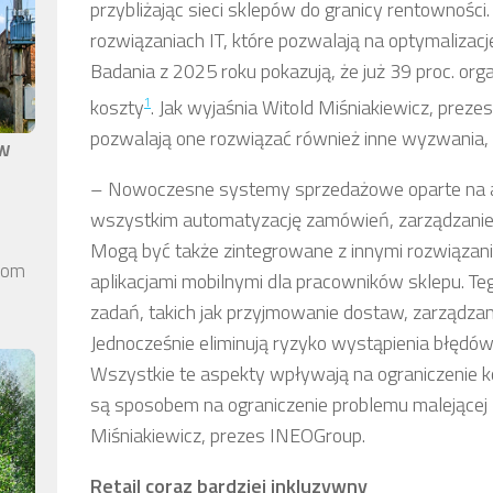
przybliżając sieci sklepów do granicy rentowności
rozwiązaniach IT, które pozwalają na optymalizacj
Badania z 2025 roku pokazują, że już 39 proc. orga
1
koszty
. Jak wyjaśnia Witold Miśniakiewicz, prez
pozwalają one rozwiązać również inne wyzwania, z 
aw
–
Nowoczesne systemy sprzedażowe oparte na ar
wszystkim automatyzację zamówień, zarządzani
Mogą być także zintegrowane z innymi rozwiązani
elom
aplikacjami mobilnymi dla pracowników sklepu. Teg
zadań, takich jak przyjmowanie dostaw, zarządza
Jednocześnie eliminują ryzyko wystąpienia błęd
Wszystkie te aspekty wpływają na ograniczenie 
są sposobem na ograniczenie problemu malejącej 
Miśniakiewicz, prezes INEOGroup.
Retail coraz bardziej inkluzywny