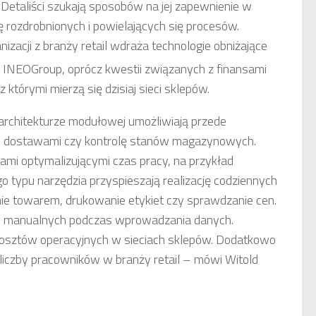
. Detaliści szukają sposobów na jej zapewnienie w
ę rozdrobnionych i powielających się procesów.
nizacji z branży retail wdraża technologie obniżające
es INEOGroup, oprócz kwestii związanych z finansami
którymi mierzą się dzisiaj sieci sklepów.
chitekturze modułowej umożliwiają przede
e dostawami czy kontrolę stanów magazynowych.
ami optymalizującymi czas pracy, na przykład
o typu narzędzia przyspieszają realizację codziennych
nie towarem, drukowanie etykiet czy sprawdzanie cen.
ów manualnych podczas wprowadzania danych.
kosztów operacyjnych w sieciach sklepów. Dodatkowo
liczby pracowników w branży retail – mówi Witold