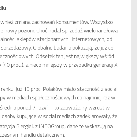
dlu
również zmiana zachowań konsumentów. Wszystko
nie nowy poziom. Choć nadal sprzedaż wielokanałowa
łalności sklepów stacjonarnych i internetowych, od
sprzedażowy. Globalne badania pokazują, że już co
ecznościowych. Odsetek ten jest największy wśród
ów (40 proc.), a nieco mniejszy w przypadku generacji X
rynku. Już 19 proc. Polaków miało styczność z social
kupy w mediach społecznościowych co najmniej raz w
4
i średnio ponad 7 razy
– to zauważalny wzrost w
 osoby kupujące w social mediach zadeklarowały, że
Patrycja Biergiel, z INEOGroup, dane te wskazują na
czesnym handlu detalicznym.