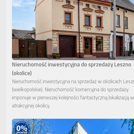
Nieruchomość inwestycyjna do sprzedaży Leszno
(okolice)
Nieruchomość inwestycyjna na sprzedaż w okolicach Lesz
(wielkopolskie). Nieruchomość komercyjna do sprzedaży
imponuje w pierwszej kolejności fantastyczną lokalizacją w
atrakcyjnej okolicy.