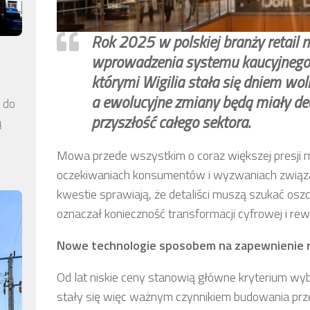
Rok 2025 w polskiej branży retail
wprowadzenia systemu kaucyjnego o
którymi Wigilia stała się dniem wol
a ewolucyjne zmiany będą miały dec
a do
przyszłość całego sektora.
ą
Mowa przede wszystkim o coraz większej presji m
oczekiwaniach konsumentów i wyzwaniach związa
kwestie sprawiają, że detaliści muszą szukać osz
oznaczał konieczność transformacji cyfrowej i rewi
Nowe technologie sposobem na zapewnienie 
Od lat niskie ceny stanowią główne kryterium wy
stały się więc ważnym czynnikiem budowania prze