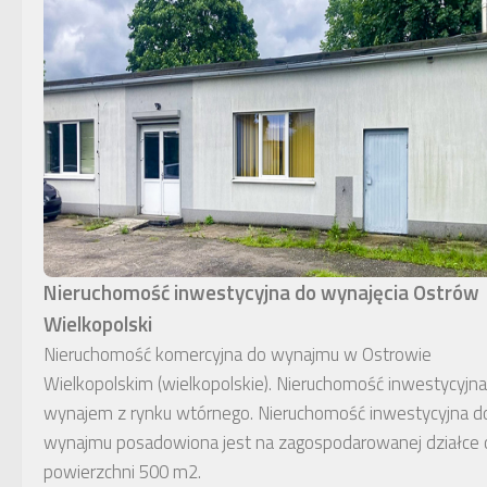
Nieruchomość inwestycyjna do wynajęcia Ostrów
Wielkopolski
Nieruchomość komercyjna do wynajmu w Ostrowie
Wielkopolskim (wielkopolskie). Nieruchomość inwestycyjna
wynajem z rynku wtórnego. Nieruchomość inwestycyjna d
wynajmu posadowiona jest na zagospodarowanej działce 
powierzchni 500 m2.