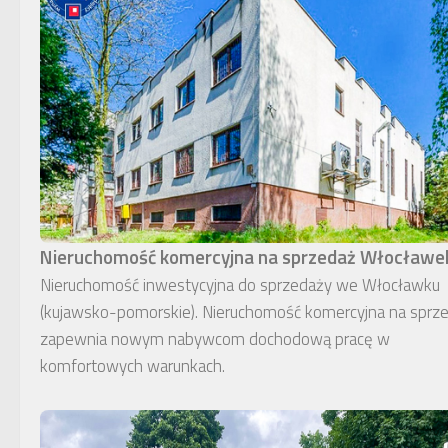
Nieruchomość komercyjna na sprzedaż Włocławe
Nieruchomość inwestycyjna do sprzedaży we Włocławku
(kujawsko-pomorskie). Nieruchomość komercyjna na sprz
zapewnia nowym nabywcom dochodową pracę w
komfortowych warunkach.