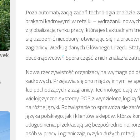
Poza automatyzacją zadań technologia znalazła za
brakami kadrowymi w retailu – wdrażaniu nowyc
z globalizacją rynku pracy, która jest aktualnym 
się uzupełnić niedobory, otwierając się na praco
zagranicy. Według danych Głównego Urzędu Staty
awek
2
obcokrajowców
. Spora część z nich znalazła zat
Nowa rzeczywistość organizacyjna wymaga od det
ą
kadrowych. Przejawia się ono między innymi w s
lub pochodzących z zagranicy. Technologie dają w
wielojęzyczne systemy POS z wydzieloną logiką fi
na różne języki. Rozwiązanie to sprawdza się za
języka polskiego, jak i klientów sklepów, którzy 
udogodnienia przekładają się bezpośrednio na ko
osób w pracy i ograniczają ryzyko dużych rotacji.