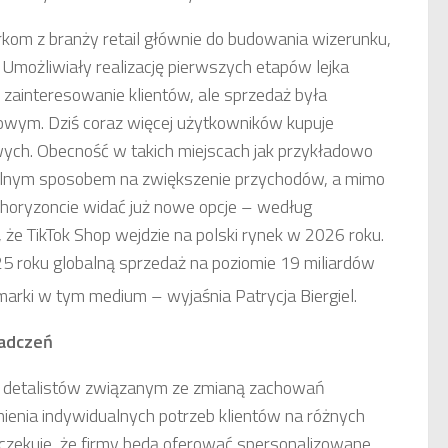
om z branży retail głównie do budowania wizerunku,
 Umożliwiały realizację pierwszych etapów lejka
ainteresowanie klientów, ale sprzedaż była
etowym. Dziś coraz więcej użytkowników kupuje
ych. Obecność w takich miejscach jak przykładowo
ralnym sposobem na zwiększenie przychodów, a mimo
 horyzoncie widać już nowe opcje – według
 że TikTok Shop wejdzie na polski rynek w 2026 roku.
5 roku globalną sprzedaż na poziomie 19 miliardów
arki w tym medium – wyjaśnia Patrycja Biergiel.
iadczeń
 detalistów związanym ze zmianą zachowań
ienia indywidualnych potrzeb klientów na różnych
czekuje, że firmy będą oferować spersonalizowane