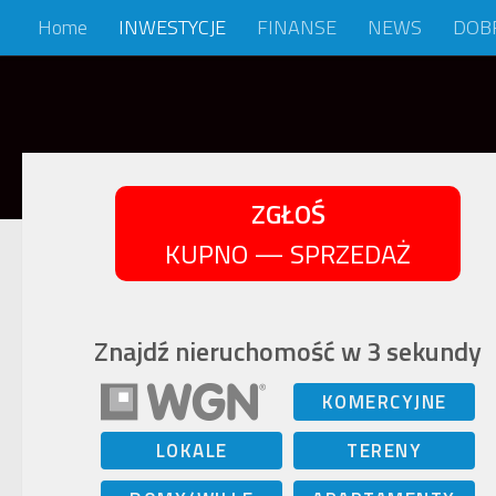
Home
INWESTYCJE
FINANSE
NEWS
DOB
Skip to content
ZGŁOŚ
KUPNO — SPRZEDAŻ
Znajdź nieruchomość w 3 sekundy
KOMERCYJNE
LOKALE
TERENY