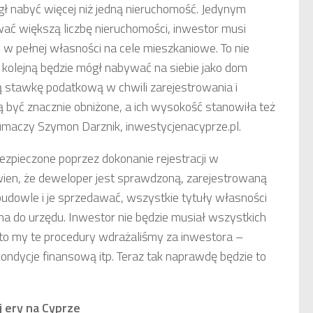
gł nabyć więcej niż jedną nieruchomość. Jedynym
wać większą liczbę nieruchomości, inwestor musi
w pełnej własności na cele mieszkaniowe. To nie
 kolejną będzie mógł nabywać na siebie jako dom
ą stawkę podatkową w chwili zarejestrowania i
ą być znacznie obniżone, a ich wysokość stanowiła też
maczy Szymon Darznik, inwestycjenacyprze.pl.
ezpieczone poprzez dokonanie rejestracji w
ien, że deweloper jest sprawdzoną, zarejestrowaną
budowle i je sprzedawać, wszystkie tytuły własności
a do urzędu. Inwestor nie będzie musiał wszystkich
to my te procedury wdrażaliśmy za inwestora –
kondycje finansową itp. Teraz tak naprawdę będzie to
 ery na Cyprze