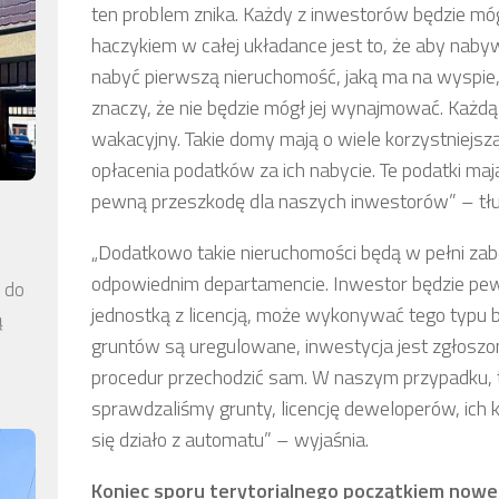
ten problem znika. Każdy z inwestorów będzie mó
haczykiem w całej układance jest to, że aby naby
nabyć pierwszą nieruchomość, jaką ma na wyspie, 
znaczy, że nie będzie mógł jej wynajmować. Każdą
wakacyjny. Takie domy mają o wiele korzystniejsz
opłacenia podatków za ich nabycie. Te podatki maj
pewną przeszkodę dla naszych inwestorów” – tłu
„Dodatkowo takie nieruchomości będą w pełni zab
odpowiednim departamencie. Inwestor będzie pew
a do
jednostką z licencją, może wykonywać tego typu 
ą
gruntów są uregulowane, inwestycja jest zgłoszon
procedur przechodzić sam. W naszym przypadku, 
sprawdzaliśmy grunty, licencję deweloperów, ich 
się działo z automatu” – wyjaśnia.
Koniec sporu terytorialnego początkiem nowej