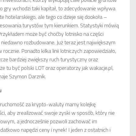
do gry wchodzi taki kapitał, to zdecydowanie wpływa
cte hotelarskiego, ale tego co dzieje się dookoła –
eresowania turystów tym kierunkiem. Statystyki mówią
. Przykładem może być choćby lotnisko na części
, niedawno rozbudowane. Już teraz jest największym
rocznie. Ponadto kilka linii lotniczych zapowiedziało,
zcze bardziej zwiększy ruch turystyczny oraz
e tu być polski LOT oraz operatorzy jak wakacje.pl,
naje Szymon Darznik.
u
eruchomość za krypto-waluty mamy kolejkę
ci, aby zrealizować swoje zyski w sposób, który nie
ałowym, a jednocześnie pozwoli zachować im
datkowo napędzi ceny i rynek! I jeden z ostatnich i