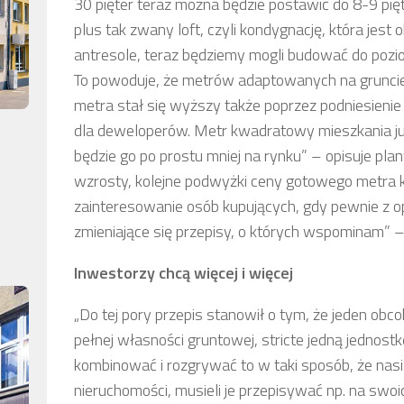
30 pięter teraz można będzie postawić do 8-9 pię
plus tak zwany loft, czyli kondygnację, która jes
antresole, teraz będziemy mogli budować do pozi
To powoduje, że metrów adaptowanych na grunci
metra stał się wyższy także poprzez podniesienie 
dla deweloperów. Metr kwadratowy mieszkania ju
będzie go po prostu mniej na rynku” – opisuje pla
wzrosty, kolejne podwyżki ceny gotowego metra 
zainteresowanie osób kupujących, gdy pewnie z o
zmieniające się przepisy, o których wspominam” –
Inwestorzy chcą więcej i więcej
„Do tej pory przepis stanowił o tym, że jeden ob
pełnej własności gruntowej, stricte jedną jednostk
kombinować i rozgrywać to w taki sposób, że nasi
nieruchomości, musieli je przepisywać np. na swo