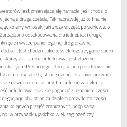
torów jest zmieniająca się narracja, jeśli chodzi o
jedną a drugą częścią. Tak naprawdę już to finalnie
ając kolejny wniosek, jaki złożyła część południowa, o
arządzono odszkodowania dla jednej, jak i drugiej
nięcie i wyczerpanie legalnej drogi prawnej
dodaje: „Jeśli chodzi o jakiekolwiek rozstrzyganie sporu
e skorzystać strona południowa, jest złożenie
publiki Cypru Północnego, której strona południowa nie
łaby automatycznie tę stronę uznać, co znowu prowadzi
sze roszczenia tej strony. I tu koło się zamyka. Ta
ęść południowa musi się pogodzić z uznaniem części
ak negocjacje obu stron z udziałem prezydenta części
ania kolejnych przejść granicznych, podpisania
 np. w przypadku, jakichkolwiek zagrożeń czy