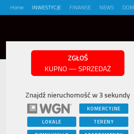
Home
INWESTYCJE
FINANSE
NEWS
DOB
Skip to content
ZGŁOŚ
KUPNO — SPRZEDAŻ
Znajdź nieruchomość w 3 sekundy
KOMERCYJNE
LOKALE
TERENY