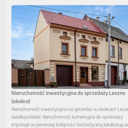
Nieruchomość inwestycyjna do sprzedaży Leszno
(okolice)
Nieruchomość inwestycyjna na sprzedaż w okolicach Lesz
(wielkopolskie). Nieruchomość komercyjna do sprzedaży
imponuje w pierwszej kolejności fantastyczną lokalizacją w