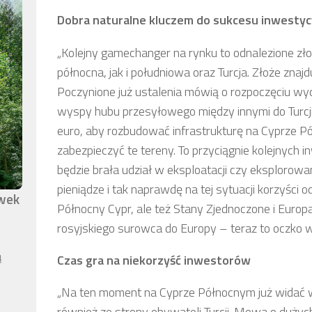
Dobra naturalne kluczem do sukcesu inwesty
„Kolejny gamechanger na rynku to odnalezione zło
północna, jak i południowa oraz Turcja. Złoże znajd
Poczynione już ustalenia mówią o rozpoczęciu wy
wyspy hubu przesyłowego między innymi do Turcji.
euro, aby rozbudować infrastrukturę na Cyprze P
zabezpieczyć te tereny. To przyciągnie kolejnych
będzie brała udział w eksploatacji czy eksplorowa
pieniądze i tak naprawdę na tej sytuacji korzyści 
awek
Północny Cypr, ale też Stany Zjednoczone i Europa
rosyjskiego surowca do Europy – teraz to oczko w
ą
Czas gra na niekorzyść inwestorów
„Na ten moment na Cyprze Północnym już widać w
również ze strony obywateli Turcji. Mowa o dużyc