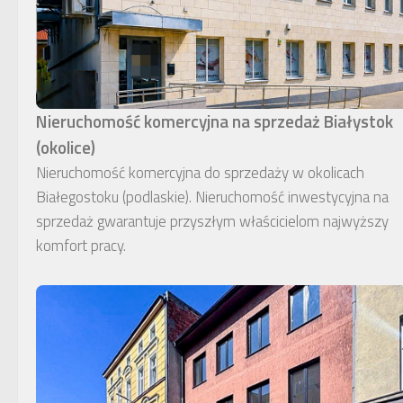
Nieruchomość komercyjna na sprzedaż Białystok
(okolice)
Nieruchomość komercyjna do sprzedaży w okolicach
Białegostoku (podlaskie). Nieruchomość inwestycyjna na
sprzedaż gwarantuje przyszłym właścicielom najwyższy
komfort pracy.