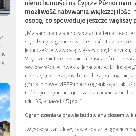
nieruchomości na Cyprze Północnym l
możliwość nabywania większej ilości 
osobę, co spowoduje jeszcze większy 
„My sami mamy sporo zapytań na temat tego ile n
wa
się udziały w gruncie i w jaki sposób to zabezpiecz
na
jednocześnie wywołają większy popyt na rynku,
wno
Większe zainteresowanie, to zawsze finalnie wy
ią
współwłaściciel inwestycjenacyprze.pl, i dodaje:
inwestycji w następnych latach, są zmiany miej
gminach nowe MPZP mocno ograniczają i tak już 
Głównym czynnikiem jest zapis o powierzchni biolog
min. 35, a nawet 45 proc.”
Ograniczenia w prawie budowlany ciosem w k
„Wysokość zabudowy także zostanie ograniczona.