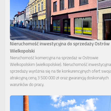
Nieruchomość inwestycyjna do sprzedaży Ostrów
Wielkopolski
Nieruchomość komercyjna na sprzedaż w Ostrowie
Wielkopolskim (wielkopolskie). Nieruchomość inwestycyjn
sprzedaży wyróżnia się na tle konkurencyjnych ofert swoj
atrakcyjną ceną 3 500 000 zł oraz gwarancją doskonałych
warunków do pracy.