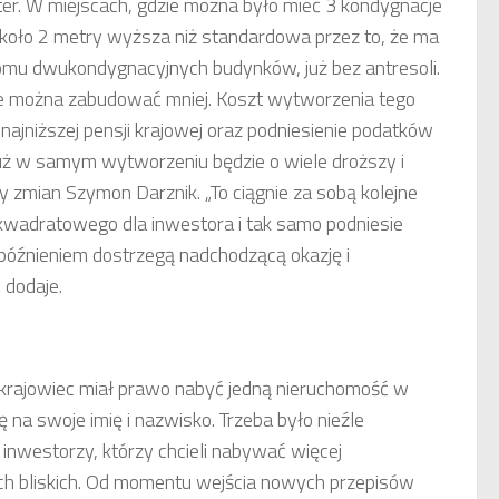
ter. W miejscach, gdzie można było mieć 3 kondygnacje
t około 2 metry wyższa niż standardowa przez to, że ma
omu dwukondygnacyjnych budynków, już bez antresoli.
e można zabudować mniej. Koszt wytworzenia tego
najniższej pensji krajowej oraz podniesienie podatków
ż w samym wytworzeniu będzie o wiele droższy i
ny zmian Szymon Darznik. „To ciągnie za sobą kolejne
kwadratowego dla inwestora i tak samo podniesie
późnieniem dostrzegą nadchodzącą okazję i
 dodaje.
cokrajowiec miał prawo nabyć jedną nieruchomość w
ę na swoje imię i nazwisko. Trzeba było nieźle
 inwestorzy, którzy chcieli nabywać więcej
ich bliskich. Od momentu wejścia nowych przepisów