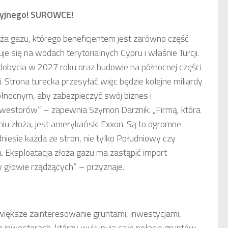
cyjnego! SUROWCE!
ża gazu, którego beneficjentem jest zarówno część
uje się na wodach terytorialnych Cypru i właśnie Turcji.
dobycia w 2027 roku oraz budowie na północnej części
 Strona turecka przesyłać więc będzie kolejne miliardy
ółnocnym, aby zabezpieczyć swój biznes i
 inwestorów” – zapewnia Szymon Darznik. „Firmą, która
niu złoża, jest amerykański Exxon. Są to ogromne
odniesie każda ze stron, nie tylko Południowy czy
. Eksploatacja złoża gazu ma zastąpić import
 głowie rządzących” – przyznaje.
iększe zainteresowanie gruntami, inwestycjami,
h inwestorach, którzy wykupują całe połacie gruntów