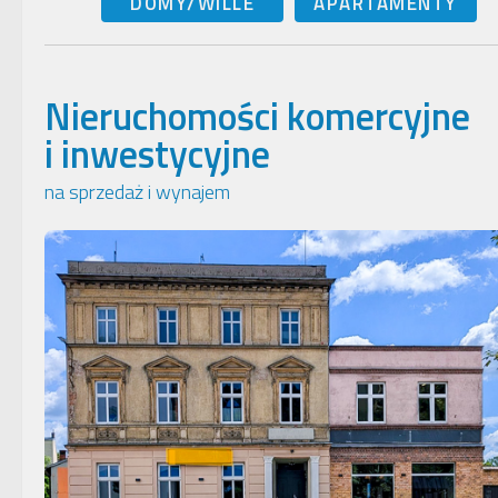
DOMY/WILLE
APARTAMENTY
Nieruchomości komercyjne
i inwestycyjne
na sprzedaż i wynajem