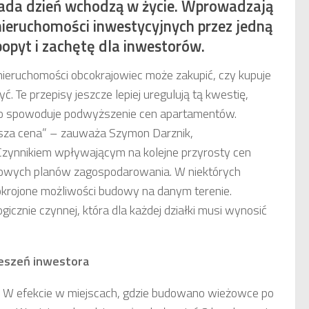
ada dzień wchodzą w życie. Wprowadzają
nieruchomości inwestycyjnych przez jedną
popyt i zachętę dla inwestorów.
ieruchomości obcokrajowiec może zakupić, czy kupuje
yć. Te przepisy jeszcze lepiej uregulują tą kwestię,
 co spowoduje podwyższenie cen apartamentów.
ższa cena” – zauważa Szymon Darznik,
 „Czynnikiem wpływającym na kolejne przyrosty cen
scowych planów zagospodarowania. W niektórych
okrojone możliwości budowy na danym terenie.
icznie czynnej, która dla każdej działki musi wynosić
ieszeń inwestora
 W efekcie w miejscach, gdzie budowano wieżowce po