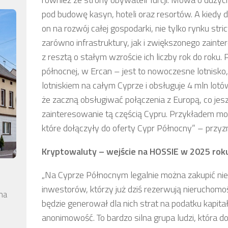
pod budowę kasyn, hoteli oraz resortów. A kiedy 
on na rozwój całej gospodarki, nie tylko rynku stri
zarówno infrastruktury, jak i zwiększonego zaint
z resztą o stałym wzroście ich liczby rok do roku
północnej, w Ercan – jest to nowoczesne lotnisko
lotniskiem na całym Cyprze i obsługuje 4 mln lotów 
że zaczną obsługiwać połączenia z Europą, co jes
zainteresowanie tą częścią Cypru. Przykładem moż
które dołączyły do oferty Cypr Północny” – przyz
Kryptowaluty – wejście na HOSSIE w 2025 rok
„Na Cyprze Północnym legalnie można zakupić ni
inwestorów, którzy już dziś rezerwują nieruchomoś
na
będzie generował dla nich strat na podatku kapit
anonimowość. To bardzo silna grupa ludzi, która do