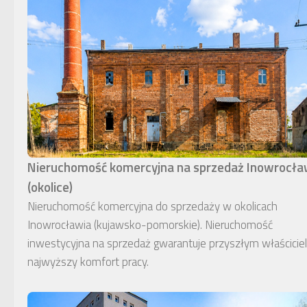
Nieruchomość komercyjna na sprzedaż Inowrocł
(okolice)
Nieruchomość komercyjna do sprzedaży w okolicach
Inowrocławia (kujawsko-pomorskie). Nieruchomość
inwestycyjna na sprzedaż gwarantuje przyszłym właścici
najwyższy komfort pracy.