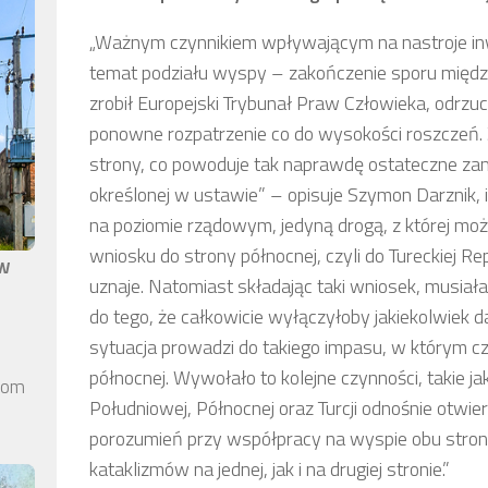
„Ważnym czynnikiem wpływającym na nastroje inwes
temat podziału wyspy – zakończenie sporu między 
zrobił Europejski Trybunał Praw Człowieka, odrzuc
ponowne rozpatrzenie co do wysokości roszczeń. Z
strony, co powoduje tak naprawdę ostateczne zamk
określonej w ustawie” – opisuje Szymon Darznik, i 
na poziomie rządowym, jedyną drogą, z której moż
wniosku do strony północnej, czyli do Tureckiej Re
aw
uznaje. Natomiast składając taki wniosek, musia
do tego, że całkowicie wyłączyłoby jakiekolwiek dal
sytuacja prowadzi do takiego impasu, w którym cz
północnej. Wywołało to kolejne czynności, takie j
elom
Południowej, Północnej oraz Turcji odnośnie otwier
porozumień przy współpracy na wyspie obu stron,
kataklizmów na jednej, jak i na drugiej stronie.”