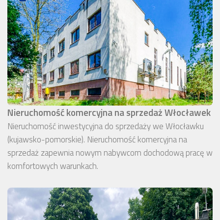
Nieruchomość komercyjna na sprzedaż Włocławek
Nieruchomość inwestycyjna do sprzedaży we Włocławku
(kujawsko-pomorskie). Nieruchomość komercyjna na
sprzedaż zapewnia nowym nabywcom dochodową pracę w
komfortowych warunkach.