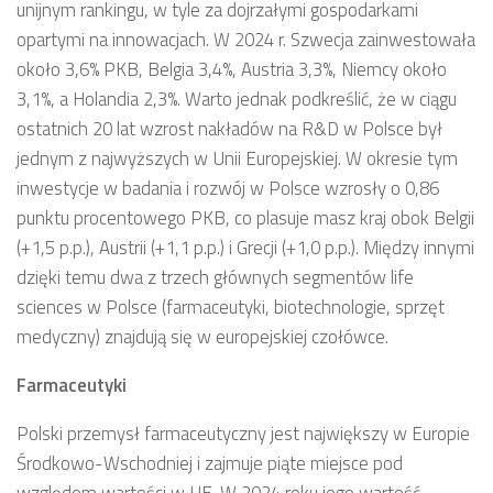
unijnym rankingu, w tyle za dojrzałymi gospodarkami
opartymi na innowacjach. W 2024 r. Szwecja zainwestowała
około 3,6% PKB, Belgia 3,4%, Austria 3,3%, Niemcy około
3,1%, a Holandia 2,3%. Warto jednak podkreślić, że w ciągu
ostatnich 20 lat wzrost nakładów na R&D w Polsce był
jednym z najwyższych w Unii Europejskiej. W okresie tym
inwestycje w badania i rozwój w Polsce wzrosły o 0,86
punktu procentowego PKB, co plasuje masz kraj obok Belgii
(+1,5 p.p.), Austrii (+1,1 p.p.) i Grecji (+1,0 p.p.). Między innymi
dzięki temu dwa z trzech głównych segmentów life
sciences w Polsce (farmaceutyki, biotechnologie, sprzęt
medyczny) znajdują się w europejskiej czołówce.
Farmaceutyki
Polski przemysł farmaceutyczny jest największy w Europie
Środkowo-Wschodniej i zajmuje piąte miejsce pod
względem wartości w UE. W 2024 roku jego wartość