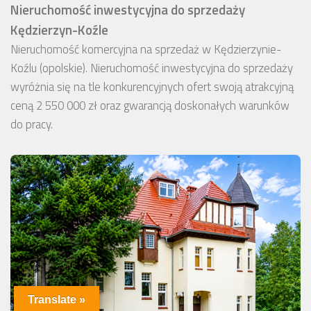
Nieruchomość inwestycyjna do sprzedaży
Kędzierzyn-Koźle
Nieruchomość komercyjna na sprzedaż w Kędzierzynie-
Koźlu (opolskie). Nieruchomość inwestycyjna do sprzedaży
wyróżnia się na tle konkurencyjnych ofert swoją atrakcyjną
ceną 2 550 000 zł oraz gwarancją doskonałych warunków
do pracy.
Translate »