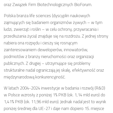
oraz Związek Firm Biotechnologicznych BioForum.
Polska branża life sciences (dyscyplin naukowych
zajmujących się badaniem organizmów żywych – w tym
ludzi, zwierząt i roślin – w celu ochrony, przywracania i
przedłużania życia) znajduje się na rozdrożu. Z jednej strony
nabiera ona rozpędu i cieszy się rosnącym
zainteresowaniem deweloperów, innowatorów,
podmiotów z branży nieruchomości oraz organizacji
publicznych. Z drugiej – utrzymujące się problemy
strukturalne nadal ograniczają jej skalę, efektywność oraz
międzynarodową konkurencyjność.
W latach 2004-2024 inwestycje w badania i rozwój (R&D)
w Polsce wzrosły z poniżej 1% PKB (ok. 1,14 mld euro) do
1,41% PKB (ok. 11,96 mld euro). Jednak nadal jest to wynik
poniżej średniej dla UE-27 i daje nam dopiero 15. miejsce