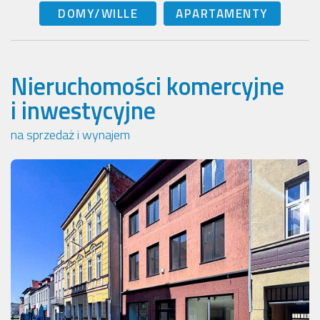
DOMY/WILLE
APARTAMENTY
Nieruchomości komercyjne
i inwestycyjne
na sprzedaż i wynajem