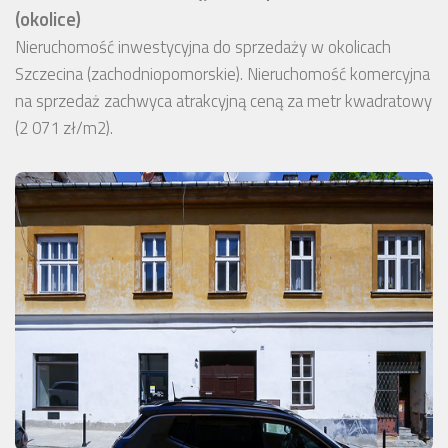
(okolice)
Nieruchomość inwestycyjna do sprzedaży w okolicach
Szczecina (zachodniopomorskie). Nieruchomość komercyjna
na sprzedaż zachwyca atrakcyjną ceną za metr kwadratowy
(2 071 zł/m2).