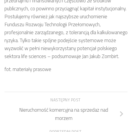
przednajmu i finansowanych częściowo ze środków
publicznych, co powinno przyciągnąć kapitał instytucjonalny.
Postulujemy również jak najszybsze uruchomienie
Funduszu Rozwoju Technologii Przełomowych,
profesjonalnie zarządzanego, z tolerancją dla kalkulowanego
ryzyka. Tylko takie spójne podejście systemowe może
wyzwolić w pełni niewykorzystany potencjał polskiego
sektora life sciences – podsumowuje Jan Jakub Zombirt.
fot. materiały prasowe
NASTĘPNY POST
Nieruchomość komercyjna na sprzedaż nad
morzem
POPRZEDNI POST