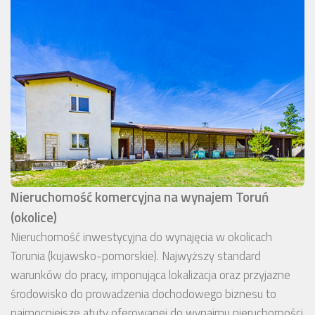
Nieruchomość komercyjna na wynajem Toruń
(okolice)
Nieruchomość inwestycyjna do wynajęcia w okolicach
Torunia (kujawsko-pomorskie). Najwyższy standard
warunków do pracy, imponująca lokalizacja oraz przyjazne
środowisko do prowadzenia dochodowego biznesu to
najmocniejsze atuty oferowanej do wynajmu nieruchomości