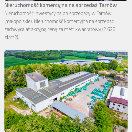
Nieruchomość komercyjna na sprzedaż Tarnów
Nieruchomość inwestycyjna do sprzedaży w Tarnów
(małopolskie). Nieruchomość komercyjna na sprzedaż
zachwyca atrakcyjną ceną za metr kwadratowy (2 628
zł/m2).