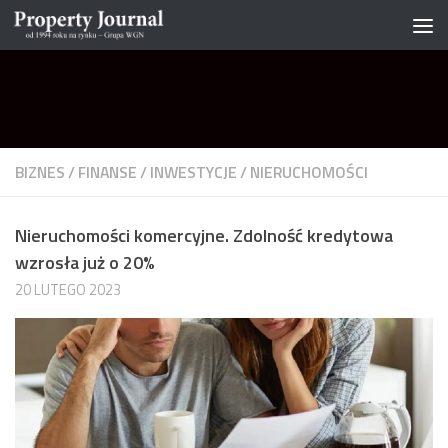
Skip to content
BIZNES
/
FINANSE
/
INWESTYCJE
/
NIERUCHOMOŚCI
Nieruchomości komercyjne. Zdolność kredytowa
wzrosła już o 20%
20 LUTEGO 2023