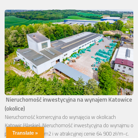
Nieruchomość inwestycyjna na wynajem Katowice
(okolice)
Nieruchomość komercyjna do wynajęcia w okolicach
Katowic (śląskie). Nieruchomość inwestycyjna do wynajmu o
powierzchni 4330 m2 i w atrakcyjnej cenie 64 900 zł/m-c.
Translate »