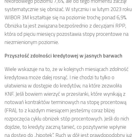
rekordowego poziomu 7,6%, ale od tego momentu zaczął
systematycznie się obniżać. W styczniu i w lutym 2023 roku
WIBOR 3M kształtuje się na poziomie trochę ponad 6,9%.
Obniżka ta jest związana bezpośrednio z decyzjami RPP,
która od pięciu miesięcy pozostawia stopy procentowe na
niezmienionym poziomie.
Przyszłość zdolności kredytowej w jasnych barwach
Wiele wskazuje na to, że w kolejnych miesiącach zdolność
kredytowa może dalej rosnąć. I nie chodzi tu tylko o
ułatwienia w dostępie do kredytów, na które zezwoliła
KNF. Jeśli bowiem wierzyć w przesłanki, które wynikają z
notowań kontraktów terminowych na stopę procentową
(FRA), to z każdym miesiącem jesteśmy coraz bliżej
rozpoczęcia cyklu obniżek stóp procentowych. Jeśli do nich
dojdzie, to kredyty zaczną tanieć, co pozytywnie wpłynie
na dostęp do „hipotek”. Ruch w dół jest prawdopodobny już