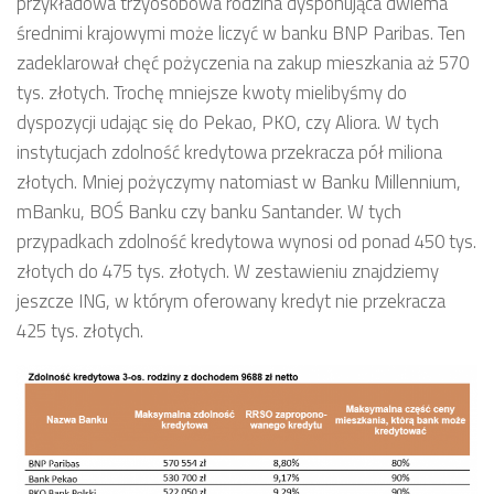
przykładowa trzyosobowa rodzina dysponująca dwiema
średnimi krajowymi może liczyć w banku BNP Paribas. Ten
zadeklarował chęć pożyczenia na zakup mieszkania aż 570
tys. złotych. Trochę mniejsze kwoty mielibyśmy do
dyspozycji udając się do Pekao, PKO, czy Aliora. W tych
instytucjach zdolność kredytowa przekracza pół miliona
złotych. Mniej pożyczymy natomiast w Banku Millennium,
mBanku, BOŚ Banku czy banku Santander. W tych
przypadkach zdolność kredytowa wynosi od ponad 450 tys.
złotych do 475 tys. złotych. W zestawieniu znajdziemy
jeszcze ING, w którym oferowany kredyt nie przekracza
425 tys. złotych.