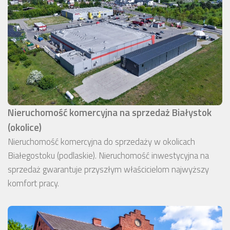
Nieruchomość komercyjna na sprzedaż Białystok
(okolice)
Nieruchomość komercyjna do sprzedaży w okolicach
Białegostoku (podlaskie). Nieruchomość inwestycyjna na
sprzedaż gwarantuje przyszłym właścicielom najwyższy
komfort pracy.