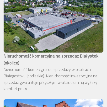
Nieruchomość komercyjna na sprzedaż Białystok
(okolice)
Nieruchomość komercyjna do sprzedaży w okolicach
Białegostoku (podlaskie). Nieruchomość inwestycyjna na
sprzedaż gwarantuje przyszłym właścicielom najwyższy
komfort pracy.