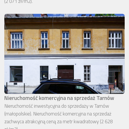
(2 071 zł/m2).
Nieruchomość komercyjna na sprzedaż Tarnów
Nieruchomość inwestycyjna do sprzedaży w Tarnów
(małopolskie). Nieruchomość komercyjna na sprzedaż
zachwyca atrakcyjną ceną za metr kwadratowy (2 628