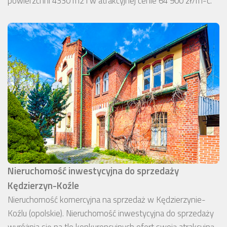
powierzchni 4330 m2 i w atrakcyjnej cenie 64 900 zł/m-c.
Nieruchomość inwestycyjna do sprzedaży
Kędzierzyn-Koźle
Nieruchomość komercyjna na sprzedaż w Kędzierzynie-
Koźlu (opolskie). Nieruchomość inwestycyjna do sprzedaży