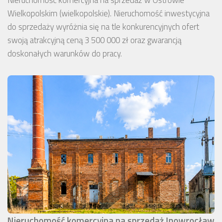
Nieruchomość komercyjna na sprzedaż w Ostrowie
Wielkopolskim (wielkopolskie). Nieruchomość inwestycyjna
do sprzedaży wyróżnia się na tle konkurencyjnych ofert
swoją atrakcyjną ceną 3 500 000 zł oraz gwarancją
doskonałych warunków do pracy.
Nieruchomość komercyjna na sprzedaż Inowrocław