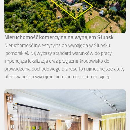
Nieruchomość komercyjna na wynajem Słupsk
Nieruchomość inwestycyjna do wynajęcia w Słupsku
(pomorskie). Najwyższy standard warunków do pracy,
imponująca lokalizacja oraz przyjazne środowisko do
prowadzenia dochodowego biznesu to najmocniejsze atuty
oferowanej do wynajmu nieruchomości komercyjnej.