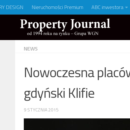
RY DESIGN
Nieruchomości Premium
ABC inwestora
NEWS
Nowoczesna placó
gdyński Klifie
9 STYCZNIA 2015