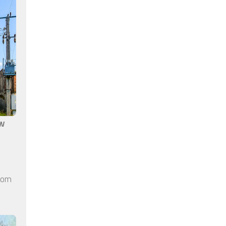
aw
elom