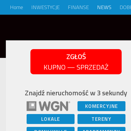
Home
INWESTYCJE
FINANSE
NEWS
DOB
Skip to content
ZGŁOŚ
KUPNO — SPRZEDAŻ
Znajdź nieruchomość w 3 sekundy
KOMERCYJNE
LOKALE
TERENY