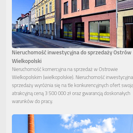
Nieruchomość inwestycyjna do sprzedaży Ostrów
Wielkopolski
Nieruchomość komercyjna na sprzedaż w Ostrowie
Wielkopolskim (wielkopolskie). Nieruchomość inwestycyjn
sprzedaży wyróżnia się na tle konkurencyjnych ofert swoj
atrakcyjną ceną 3 500 000 zł oraz gwarancją doskonałych
warunków do pracy.