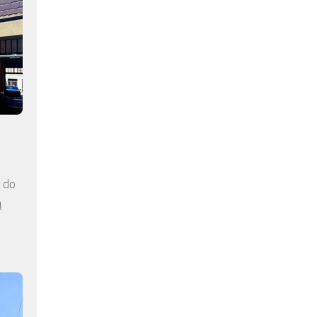
a do
ą