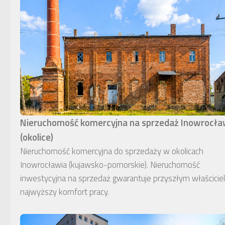
Nieruchomość komercyjna na sprzedaż Inowrocł
(okolice)
Nieruchomość komercyjna do sprzedaży w okolicach
Inowrocławia (kujawsko-pomorskie). Nieruchomość
inwestycyjna na sprzedaż gwarantuje przyszłym właścici
najwyższy komfort pracy.