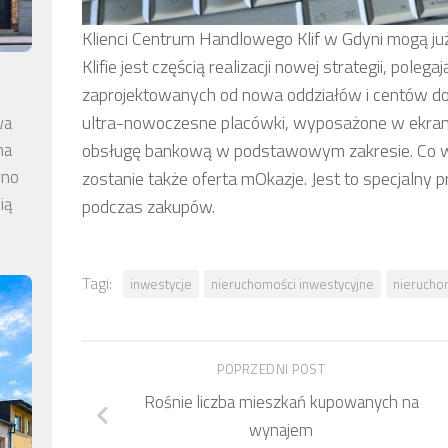
Klienci Centrum Handlowego Klif w Gdyni mogą ju
Klifie jest częścią realizacji nowej strategii, pol
zaprojektowanych od nowa oddziałów i centów d
ultra-nowoczesne placówki, wyposażone w ekrany 
wa
obsługę bankową w podstawowym zakresie. Co w
na
wno
zostanie także oferta mOkazje. Jest to specjalny
ią
podczas zakupów.
Tagi:
inwestycje
nieruchomości inwestycyjne
nierucho
POPRZEDNI POST
Rośnie liczba mieszkań kupowanych na
wynajem