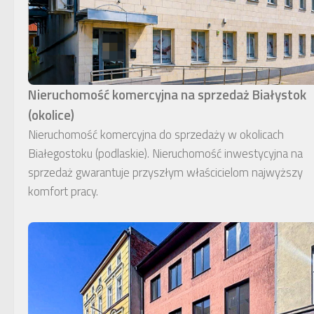
Nieruchomość komercyjna na sprzedaż Białystok
(okolice)
Nieruchomość komercyjna do sprzedaży w okolicach
Białegostoku (podlaskie). Nieruchomość inwestycyjna na
sprzedaż gwarantuje przyszłym właścicielom najwyższy
komfort pracy.