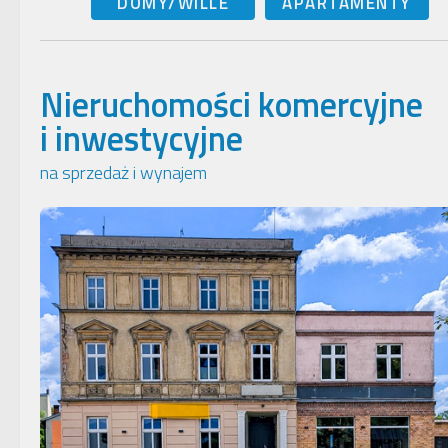
DOMY/WILLE
APARTAMENTY
Nieruchomości komercyjne
i inwestycyjne
na sprzedaż i wynajem