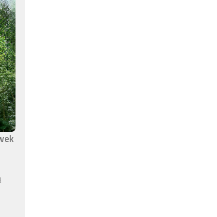
awek
ą