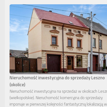
Nieruchomość inwestycyjna do sprzedaży Leszno
(okolice)
Nieruchomość inwestycyjna na sprzedaż w okolicach Lesz
(wielkopolskie). Nieruchomość komercyjna do sprzedaży
imponuje w pierwszej kolejności fantastyczną lokalizacją w