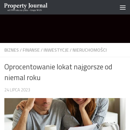
Skip to content
BIZNES
/
FINANSE
/
INWESTYCJE
/
NIERUCHOMOŚCI
Oprocentowanie lokat najgorsze od
niemal roku
24 LIPCA 2023