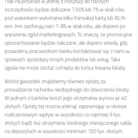
I tak na przykład w jednej z instytucji do naszych
oszczędności będzie doliczane 7,50% lub 7% w skali roku
pod warunkiem wykonania kilku transakcji kartą lub BLIK-
iem. Inni zaoferują nam 7-8% w skali roku, ale dopiero po
wyrażeniu zgód marketingowych. To znaczy, że promocyjne
oprocentowanie będzie naliczane, ale dopiero wtedy, gdy
pozwolimy pracownikom banku kontaktować się z nami w
sprawach sprzedaży innych produktów lub usług. Taka
zgoda nie może zostać cofnięta do końca trwania lokaty.
Wśród gwiazdek znajdziemy również opłaty za
prowadzenie rachunku niezbędnego do otworzenia lokaty.
W jednym z banków koszt jego utrzymania wynosi aż 40
złotych. Opłaty tej można uniknąć zapewniając w okresie
rozliczeniowym wpływ w wysokości co najmniej 9 tys.
złotych bądź też utrzymaniu średniego miesięcznego salda
na depozytach w wysokości minimum 150 tys. złotych.