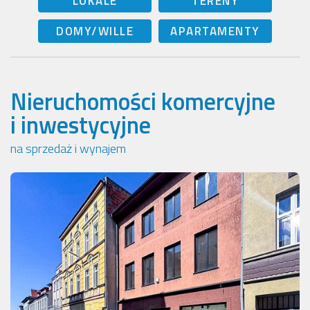
LOKALE
TERENY
DOMY/WILLE
APARTAMENTY
Nieruchomości komercyjne
i inwestycyjne
na sprzedaż i wynajem