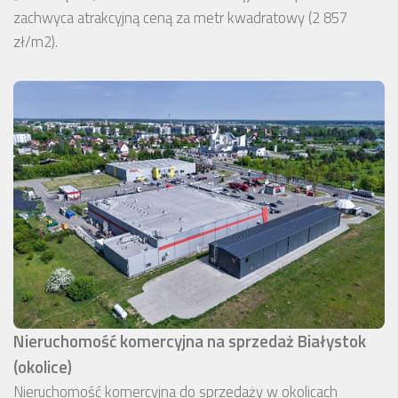
zachwyca atrakcyjną ceną za metr kwadratowy (2 857
zł/m2).
Nieruchomość komercyjna na sprzedaż Białystok
(okolice)
Nieruchomość komercyjna do sprzedaży w okolicach