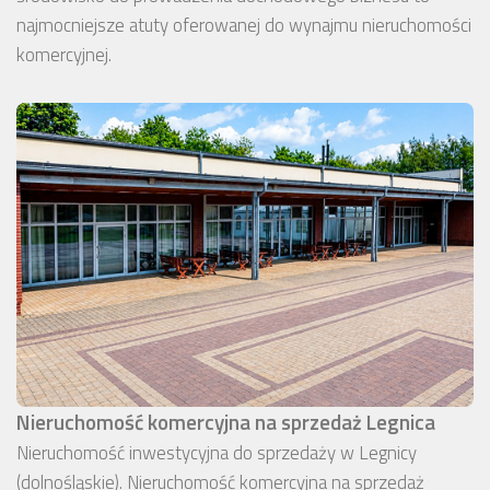
najmocniejsze atuty oferowanej do wynajmu nieruchomości
komercyjnej.
Nieruchomość komercyjna na sprzedaż Legnica
Nieruchomość inwestycyjna do sprzedaży w Legnicy
(dolnośląskie). Nieruchomość komercyjna na sprzedaż