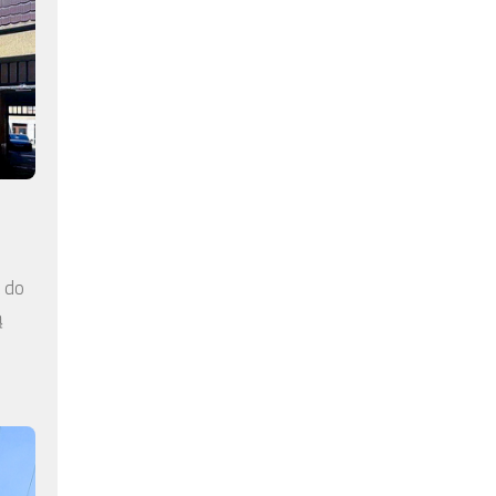
a do
ą