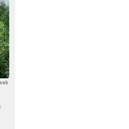
awek
ą