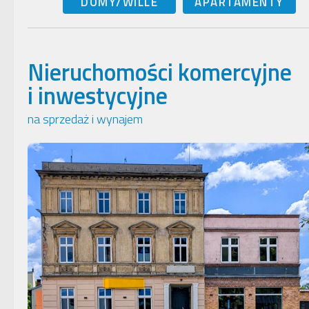
DOMY/WILLE
APARTAMENTY
Nieruchomości komercyjne
i inwestycyjne
na sprzedaż i wynajem