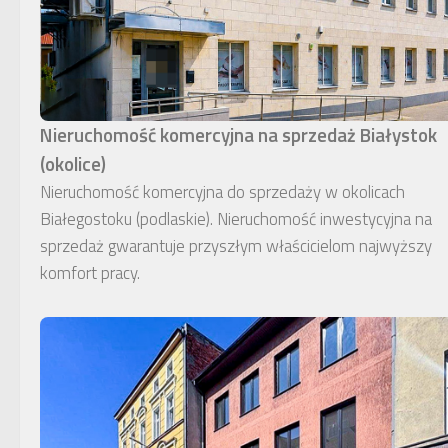
Nieruchomość komercyjna na sprzedaż Białystok
(okolice)
Nieruchomość komercyjna do sprzedaży w okolicach
Białegostoku (podlaskie). Nieruchomość inwestycyjna na
sprzedaż gwarantuje przyszłym właścicielom najwyższy
komfort pracy.