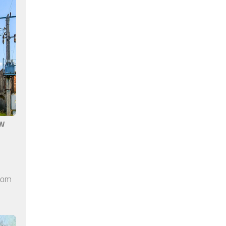
aw
elom