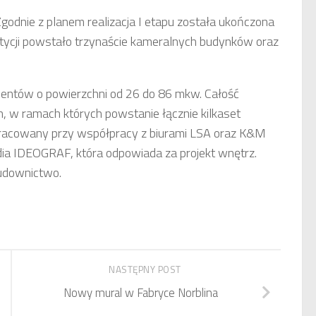
dnie z planem realizacja I etapu została ukończona
stycji powstało trzynaście kameralnych budynków oraz
entów o powierzchni od 26 do 86 mkw. Całość
h, w ramach których powstanie łącznie kilkaset
opracowany przy współpracy z biurami LSA oraz K&M
udia IDEOGRAF, która odpowiada za projekt wnętrz.
udownictwo.
NASTĘPNY POST
Nowy mural w Fabryce Norblina