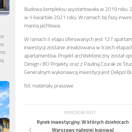
Budowa kompleksu wystartowała w 2019 roku. Zgo
w II kwartale 2021 roku. W ramach tej fazy inwe
marina jachtowa.
wa
W ramach II etapu oferowanych jest 127 apartam
na
inwestycji zostanie zrealizowana w trzech etapac
wno
apartamentów. Projekt architektoniczny został 
ią
Design i BO Projekty oraz z Pauliną Czurak ze St
Generalnym wykonawcą inwestycji jest Dekpol B
fot. materiały prasowe
POPRZEDNI POST
Rynek inwestycyjny: W których dzielnicach
Warszawy najlepiej kupować