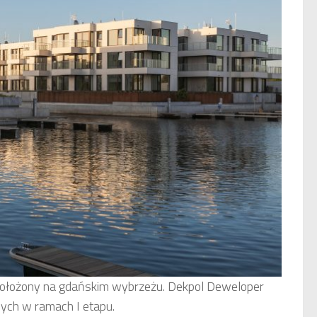
 położony na gdańskim wybrzeżu. Dekpol Deweloper
ych w ramach I etapu.