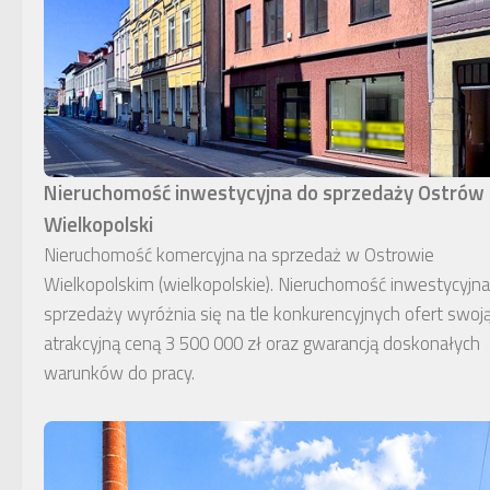
Nieruchomość inwestycyjna do sprzedaży Ostrów
Wielkopolski
Nieruchomość komercyjna na sprzedaż w Ostrowie
Wielkopolskim (wielkopolskie). Nieruchomość inwestycyjn
sprzedaży wyróżnia się na tle konkurencyjnych ofert swoj
atrakcyjną ceną 3 500 000 zł oraz gwarancją doskonałych
warunków do pracy.