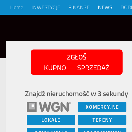
Home
INWESTYCJE
FINANSE
NEWS
DOB
Skip to content
ZGŁOŚ
KUPNO — SPRZEDAŻ
Znajdź nieruchomość w 3 sekundy
KOMERCYJNE
LOKALE
TERENY