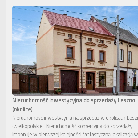
Nieruchomość inwestycyjna do sprzedaży Leszno
(okolice)
Nieruchomość inwestycyjna na sprzedaż w okolicach Lesz
(wielkopolskie). Nieruchomość komercyjna do sprzedaży
imponuje w pierwszej kolejności fantastyczną lokalizacją w